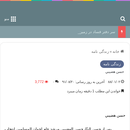
جستجو برای
منو
سر دفتر فساد در زمین‌، دوری وکناره‌گیری از راه خداست‌!
خانه
»
زندگی نامه
زندگی نامه
حسن‌ هضيبي‌
۸۸/۰۱/۰۲
آخرین به روز رسانی: ۹۱/۰۸/۲۰
۰
3,772
خواندن این مطلب 1 دقیقه زمان میبرد
حسن‌ هضيبي‌
پس‌ از حسن‌ البنّا، حسن‌ الهضيبي‌ مرشد عام‌ اخوان‌ المسلمين‌ انتخاب‌