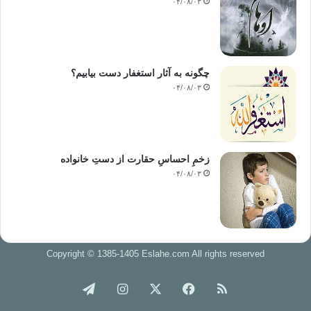
۰۴/۰۸/۰۳
چگونه به آثار استغفار دست بیابیم؟
۰۴/۰۸/۰۳
زخمِ احساسِ حقارت از دستِ خانواده
۰۴/۰۸/۰۳
Copyright © 1385-1405 Eslahe.com All rights reserved
خوراک
فیس
X
اینستاگرام
تلگرام