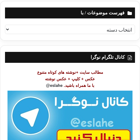
فهرست موضوعات / با
ف
ه
ر
س
ت
کانال تلگرام نوگرا
م
و
مطالب سایت +نوشته های کوتاه متنوع
ض
عکس + کلیپ + عکس نوشته
و
با ما همراه باشید.
eslahe@
ع
ا
ت
/
ب
ا