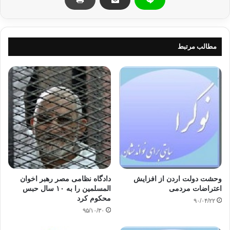
«ابراهيم‌ الطيّب‌» اعدام‌ شدند و تعداد زيادي‌ نيز شكنجه‌ و به‌ زندانهاي‌ طويل‌
المدّت‌ محكوم‌ شدند؛ از جملة‌ اين‌ افراد سيد قطب‌ بود كه‌ به‌ 15 سال‌ زندان‌ با
اعمال‌ شاقّه‌ محكوم‌ گرديد.
مطالب مرتبط
با وارد آمدن‌ ضربات‌ پياپي‌ به‌ پيكر جماعت‌ اخوان‌ المسلمين‌ در مصر،
طرفداران‌ بيداري‌ اسلامي‌ و هواخواهان‌ انديشة‌ تجديد حيات‌ اسلامي‌ در
جستجوي‌ وطن‌ ديگري‌ براي‌ فعّاليّت‌ برآمدند. اين‌ موطن‌ جديد «پاكستان‌» بود. با
از ميان‌ رفتن‌ تأثير مركز اصلي‌ اخوان‌ در قاهره‌، شاخة‌ اخوان‌ و جماعت‌ اسلامي‌
كه‌ در پاكستان‌ فعّال‌ شده‌ بود، با تأليفات‌، انديشه‌ها، و فعّاليّتهاي‌ چشمگير
«ابوالاعلي‌ مودودي‌» جايگاه‌ ويژه‌اي‌ گرفت‌.
—————————————
سيـد قطـب و بيـداري‌ اسـلامي‌
وحشت دولت اردن از افزایش
دادگاه نظامی مصر رهبر اخوان
تأليف‌: فائز ابراهيم‌ محمّد
اعتراضات مردمی
المسلمین را به ۱۰ سال حبس
محکوم کرد
۹۰/۰۴/۲۲
بيداري اسلامي
۹۵/۱۰/۳۰