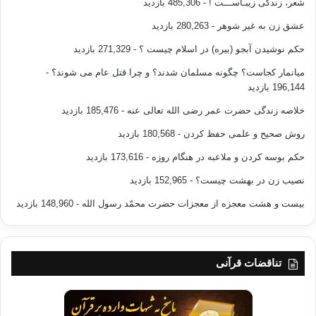
شعر، زندگی زیبـاســـت !
- 485,306 بازدید
عشق زن به غیر شوهر
- 280,263 بازدید
حکم نوشیدن آبجو (بیره) در اسلام چیست ؟
- 271,329 بازدید
میانمار کجاست؟ چگونه مسلمان شدند؟ و چرا قتل عام می شوند؟
-
196,144 بازدید
خلاصه زندگی حضرت عمر رضی الله تعالی عنه
- 185,476 بازدید
روش صحیح و علمی حفظ کردن
- 180,568 بازدید
حکم بوسه کردن و ملاعبه در هنگام روزه
- 173,616 بازدید
نصیب زن در بهشت چیست؟
- 152,965 بازدید
بیست و هشت معجزه از معجزات حضرت محمّد رسول الله
- 148,960 بازدید
تناقضات قرآنی