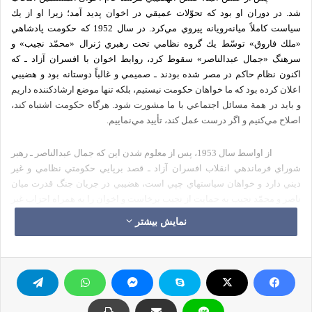
شد. در دوران‌ او بود كه‌ تحوّلات‌ عميقي‌ در اخوان‌ پديد آمد؛ زيرا او از يك‌
سياست‌ كاملاً ميانه‌رويانه‌ پيروي‌ مي‌كرد. در سال‌ 1952 كه‌ حكومت‌ پادشاهي‌
«ملك‌ فاروق‌» توسّط‌ يك‌ گروه‌ نظامي‌ تحت‌ رهبري‌ ژنرال‌ «محمّد نجيب‌» و
سرهنگ‌ «جمال‌ عبدالناصر» سقوط‌ كرد، روابط‌ اخوان‌ با افسران‌ آزاد ـ كه‌
اكنون‌ نظام‌ حاكم‌ در مصر شده‌ بودند ـ صميمي‌ و غالباً دوستانه‌ بود و هضيبي‌
اعلان‌ كرده‌ بود كه‌ ما خواهان‌ حكومت‌ نيستيم‌، بلكه‌ تنها موضع‌ ارشادكننده‌ داريم‌
و بايد در همة‌ مسائل‌ اجتماعي‌ با ما مشورت‌ شود. هرگاه‌ حكومت‌ اشتباه‌ كند،
اصلاح‌ مي‌كنيم‌ و اگر درست‌ عمل‌ كند، تأييد مي‌نماييم‌.
از اواسط‌ سال‌ 1953، پس‌ از معلوم‌ شدن‌ اين‌ كه‌ جمال‌ عبدالناصر ـ رهبر
شوراي‌ فرماندهي‌ انقلاب‌ افسران‌ آزاد ـ قصد برپايي‌ حكومتي‌ نظامي‌ و غير
ديني‌ دارد و خواهان‌ سياستهاي‌ چپي‌ است‌، هضيبي‌ در جريان‌ جنگ‌ قدرت‌ ميان‌
ناصر و محمّد نجيب‌ به‌ حمايت‌ از نجيب‌ برخاست‌ و اخوان‌ را به‌ همراه‌ احزاب‌ غير
قانوني‌ در تظاهرات‌ به‌ نفع‌ تشكيل‌ يك‌ دولت‌ غير نظامي‌ شركت‌ داد.
در همين‌
نمایش بیشتر
سال‌ بود كه‌ سيد قطب‌ رسماً به‌ اخوان‌ پيوست‌ و تأليفاتش‌ را در خدمت‌ اين‌
جنبش‌ درآورد.
در سال‌ 1954 ، حكم‌ انحلال‌ اخوان‌ و دستگيري‌ كادر و افراد آن‌ از طرف‌
ناصر صادر گشت‌ و شش‌ نفر از رهبران‌ اخوان‌، به‌ نامهاي‌: «عبدالقادر عودة‌»،
«محمّد فرغلي‌»، «يوسف‌ طلعت‌»، «هنداوي‌ دوير»، «محمود عبداللطيف‌»،