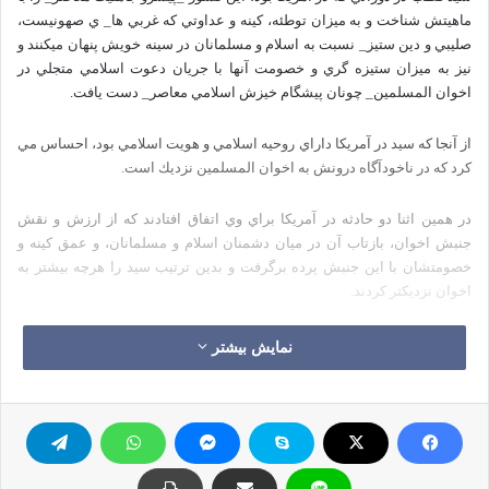
ماهيتش شناخت و به ميزان توطئه، كينه و عداوتي كه غربي ها_ ي صهونيست،
صليبي و دين ستيز_ نسبت به اسلام و مسلمانان در سينه خويش پنهان ميكنند و
نيز به ميزان ستيزه گري و خصومت آنها با جريان دعوت اسلامي متجلي در
اخوان المسلمين_ چونان پيشگام خيزش اسلامي معاصر_ دست يافت.
از آنجا كه سيد در آمريكا داراي روحيه اسلامي و هويت اسلامي بود، احساس مي
كرد كه در ناخودآگاه درونش به اخوان المسلمين نزديك است.
در همين اثنا دو حادثه در آمريكا براي وي اتفاق افتادند كه از ارزش و نقش
جنبش اخوان، بازتاب آن در ميان دشمنان اسلام و مسلمانان، و عمق كينه و
خصومتشان با اين جنبش پرده برگرفت و بدين ترتيب سيد را هرچه بيشتر به
اخوان نزديكتر كردند.
نمایش بیشتر
رخداد نخست:
شهادت امام حسن البنا _ پايه گذار اخوان و مرشد عام آن_ به دست تروريست
هاي وابسته به حكومت مصر و كاخ سلطنتي در 12 فوريه سال 1949 ميلادي.