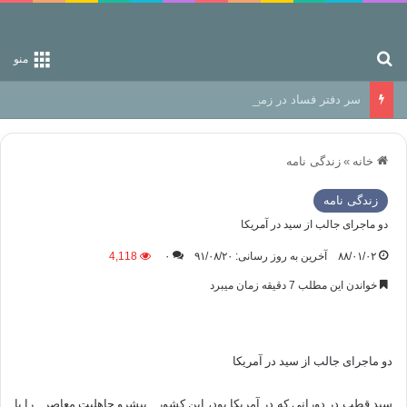
جستجو برای
منو
سر دفتر فساد در زمین‌، دوری وکناره‌گیری از راه خداست‌!
خانه
»
زندگی نامه
زندگی نامه
دو ماجرای جالب از سید در آمريكا
۸۸/۰۱/۰۲
آخرین به روز رسانی: ۹۱/۰۸/۲۰
۰
4,118
خواندن این مطلب 7 دقیقه زمان میبرد
دو ماجرای جالب از سید در آمريكا
سيد قطب در دوراني كه در آمريكا بود، اين كشور _پيشرو جاهليت معاصر_ را با