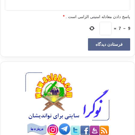
همچون سيد هستند كه ميتوانند مانع رسيدن اين گروه به حكومت شوند!
پاسخ دادن معادله امنیتی الزامی است .
*
«دن» سيد را نصيحت كرد از دشمني با انگليس و حمله به اين كشور صرف نظر
كند،‌زيرا اگر اين كشور از مصر خارج شود، آمريكا به زودي جايش را پر خواهد
=
7
−
9
كرد كه از انگليس بدتر و دشمن تر است!
«دن» در سال 1950 م كتاب واقعاً مهمي نوشت به نام «جريان هاي سياسي و
ديني در مصر نوين»، در اين كتاب در باره جنبش اخوان المسلمين بسيار سخن
گفته و آن را براي دناي غرب، خطرناك توصيف كرده و ضمن اعلام هشدار، غرب
را به مقابله و مبارزه با آن فراخوانده است.
سيد اين كتاب را در آمريكا مطالعه كرد و آنرا به ليست كينه توزي ها و
خصومتهاي غربيان عليه جنبش اخوان، ‌و به هيزم كشي ها و تلاشهاي تحريك آميز
«دن» براي برافروختن اين كينه در غربيها، اضافه كرد.