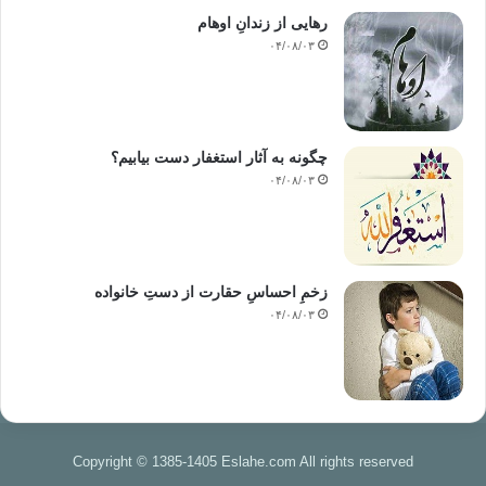
رهایی از زندانِ اوهام
اين ارتباط عاطفي پس از بازگشت سيد به مصر و آشنايي بيشتر و نزديك ترش
۰۴/۰۸/۰۳
با اخوان و شروع هماهنگي و ديد و بازديد ميان آنها، رو به گسترش و عميق تر
شدن نهاد و روز به روز قوي تر ميشد.
پس ميتوان گفت: سيد در سال 1951_كه برخي از نويسندگان آنرا آغاز عضويت
رسمي سيد در اخوان مي دانند _ فقط ارتباطي عاطفي با جماعت اخوان
چگونه به آثار استغفار دست بیابیم؟
داشت. و همين طور است در مورد سال 1952 و آغاز 1953 كه روابط همچنان در
۰۴/۰۸/۰۳
سطح عاطفي و روحي باقي ماند.
در اين مرحله برخي پژوهشگران، سيد را عضو رسمي اخوان تصور ميكنند و با
وي با اين اعتبار برخورد مينمايند. چه بسا عبدالناصر هم، چه قبل و بعد از انقلاب،
زخمِ احساسِ حقارت از دستِ خانواده
و حتي چه بسا برخي از خود اخوانيها هم همين تصور را در مورد سيد داشته اند!
۰۴/۰۸/۰۳
اما اينها را نميتوان به عضويت رسمي سيد در اخوان، تحويل و تفسير كرد، زيرا
واقعيت تاريخي قضيه، خلاف اين را نشان ميدهد!
دوم رابطه رسمي تشكيلاتي،
كه با عضويت رسمي سيد در اين جماعت در
Copyright © 1385-1405 Eslahe.com All rights reserved
ابتداي سال 1953 م شروع ميشود .