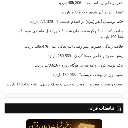
شعر، زندگی زیبـاســـت !
- 485,306 بازدید
تغذیه وبر ضد وی معین ویاور ابلیس گردند.
عشق زن به غیر شوهر
- 280,263 بازدید
«برای علاج این درد خطرناک وشر فراگیر جهت رهایی از آن آگاهی بر
امور ذیل لازم میباشد»
حکم نوشیدن آبجو (بیره) در اسلام چیست ؟
- 271,329 بازدید
1- اینکه بداند وسوسه از عمل شیطان است چنانچه گذشت.
میانمار کجاست؟ چگونه مسلمان شدند؟ و چرا قتل عام می شوند؟
-
2- بداند که دراسلام سماحت و آسانگیری وجود دارد.آنچه نزد علما
196,144 بازدید
مورد اتفاق است این است که از جملة مهمترین صفات ومزایای
خلاصه زندگی حضرت عمر رضی الله تعالی عنه
- 185,476 بازدید
شریعت اسلامی آسانگیری آن است،تکالیفش آسان وبدور از سختی
ومشقت می باشد.این کتاب خداست که با صراحت و وضوح تمام
روش صحیح و علمی حفظ کردن
- 180,569 بازدید
وبدون غموض وپیچیدگی این آسانگیری را اعلان می داردآنجا که می
حکم بوسه کردن و ملاعبه در هنگام روزه
- 173,616 بازدید
فرماید یُرِیدُاللهُ بِکُمُ الیُسرَوَلا یُرِیدُ بِکُمُ العُسرَ ترجمه:خداوند آسایش
نصیب زن در بهشت چیست؟
- 152,965 بازدید
شما را میخواهدوخواهان زحمت شما نیست. بقره/ 185
بیست و هشت معجزه از معجزات حضرت محمّد رسول الله
- 148,961 بازدید
در جایی دیگر می فرماید وَمَا جَعَلَ عَلَیکُم فِی الدِّینِ مِن حَرَج
ترجمه:خداوند در دین، کارهای دشوار وسنگین را بر دوش شما
نگذاشته است. حج/78 وهمچنین می فرمایدیَرِیدُاللهُ أن یُخَفِّفَ عَنکُم
وَخُلِقَ الإنسَانُ ضَعِیفَاً.
تناقضات قرآنی
ترجمه:خداوند میخواهدکار را برشماآسان کند وانسان ضعیف آفریده
شده است. نساء/28.
پیامبر خویش را در قرآن چنین توصیف می کند ألَّذِین یَتَّبِعُون الرَّسولَ