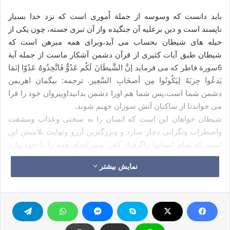
باید دانست که وسوسه از جملة اُموری است که نزد خدا بسیار
ناپسند است و دین برعلیه آن جنگیده واز آن تبری جسته، چون یکی از
حیله های شیطان بحساب می آید،وبرای همه مبرهن است که
شیطان طبق آیات کثیری از قرآن دشمن آشکار ماست از جمله آیة
6سورة فاطر که می فرماید إنَّ الشَّیطَانَ لَکُم عَدُوٌّ فَاتَّخِذُوهُ عَدُوّا إنَمَا
یَدعُوا حِزبَهُ لِیَکُونُوا مِن أصحَابِ السَّعِیر. ترجمه: بیگمان اهریمن
دشمن شما است،پس شما هم اورا دشمن بدانیداوپیروان خود را فرا
می خواندتا از ساکنان آتش سوزان جهنم شوند.
شیطان خواهان این است که انسان را به سختی وعذاب ومشقت
واضطراب ونگرانی دچار سازد و وبزرگترین آرزو ونهایت تلاشش این
است که تمام انسانها راگرفتار کفر، وسرانجام همه را با خود وارد
دوزخ گرداند ودر عذاب سخت ورسوایی همیشگی با وی شریک گردند
نمایش بیشتر
تا بدین وسیله کینه ای را که ازدیرباز نسبت به انسان در دل
گرفته،خالی گرداند.
علت این کینه به دل گرفتن نیز معلوم است خداوند متعال درجاهای
زیادی ازقرآن ما را از آن باخبرنموده است که خلاصة آن از این قرار
است:هنگامی که خداآدم ابوالبشر را خلق نمودبه ابلیس وتمام ملائکه