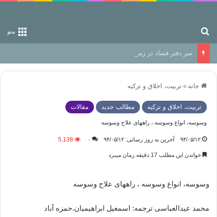
جستجو برای
منو
سر دفتر فساد در زمین‌، دوری وکناره‌گیری از راه خداست‌!
خانه
»
تربیت، اخلاق و تزکیه
تربیت، اخلاق و تزکیه
مطالب جدید
مقالات
وسوسه، انواع وسوسه ، راههای علاج وسوسه
۹۴/۰۵/۱۲
آخرین به روز رسانی: ۹۴/۰۵/۱۲
۰
5,138
خواندن این مطلب 17 دقیقه زمان میبرد
وسوسه، انواع وسوسه ، راههای علاج وسوسه
محمد عیدالعباسی ترجمه: اسمعیل ابراهیمیان.حمزه آباد