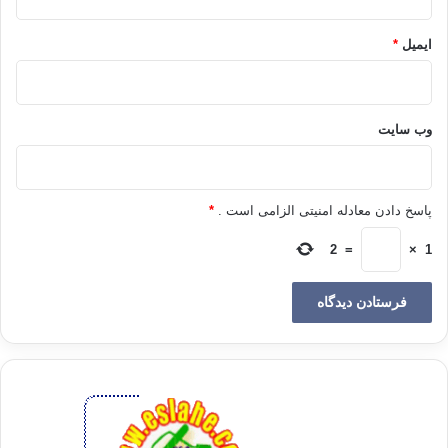
معيار عيني، در دنياي مردم، حاضر و زنده اند!».
ایمیل
*
اين در باره زنده بودن شهيد در دنياي مردم… و اما در باره زنده بودن شهيد نزد
خدا در بهشت- كه اميدواريم سيد در آنجا از اين زندگي برخوردار باشد- به حديثي
صحيح از پيامبر خدا (ص) استناد مي كنيم:
وب‌ سایت
امام مسلم (رح) از عبدالله بن مسعود(رض) نقل ميكند كه رسول خدا (ص)
درباره شهدا فرموده است:
پاسخ دادن معادله امنیتی الزامی است .
*
2
=
×
1
«أَرواحُهُم في جَوْفِ طَيْرٍ خُضْرٍ، لَها قَناديلُ مُعَلَّقَةٌ بِالْعَرْشِ، تَسْرَحُ مِنَ الْجَنََّةِ حَيْثُ
شاءَتْ، ثُمَُّ تَأْوي إلي تِلْكَ الْقناديلِ. فَاطَّلَعَ الَيْهِمْ رَبُّهُمْ إطِّلاعَةً، فَقَالَ: هَلْ تَشْتَهونَ
شَيْئاً؟ قالوا: أَيَّ شَيْ ءٍ نَشْتَهي وَ نَحْنُ نَسْرَحُ مِنَ الْجَنَّةِ حَيْثُ شِئْنا؟ فَفَعَلَ ذلِكَ بِهِمْ
ثَلاثَ مَرّاتٍ، فَلَمّا رَأَوْا أَنَّهُمْ لَنْ يَتْرَكوا مِنْ أَنْ يُسْأَلوا، قالو: يا رَبِّ! نريد أَنْ تَرُدَّ
أَرواحَنا في أَجسادِنا حَتّي نُقْتَلَ في سَبيلِكَ مَرَّةً أخري، فَلَمّا رَأي أنْ لَيْسَ لَهُمْ
حاجةٌ تُرِِكوا»
«ارواح شهدا در سينه پرندگان سبز رنگي قرار دارند، داراي چراغدان هايي