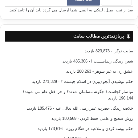
و همچنين مصداق اين بيت شعر است:
بعد از ثبت ایمیل، لینکی به ایمیل شما ارسال می گردد باید آن را تایید کنید.
عُلُوٌّ في الحياةِ و في المماتِ
لَحَقٌّ تِلْكَ إِحْدَي الْمَكْرُماتِ
زندگي و مرگ سرافرازانه، واقعاً يكي از والاترين امتياز هاست.
پربازدیدترین مطالب سایت
———————————————–
سایت نوگرا
- 823,873 بازدید
شعر، زندگی زیبـاســـت !
- 485,306 بازدید
منبع : از ولادت تا شهادت
عشق زن به غیر شوهر
- 280,263 بازدید
مولف : عبدالفتاح خالد
حکم نوشیدن آبجو (بیره) در اسلام چیست ؟
- 271,329 بازدید
مترجم : جلیل بهرامی نیا
میانمار کجاست؟ چگونه مسلمان شدند؟ و چرا قتل عام می شوند؟
-
196,144 بازدید
انتشارات : نشر احسان
خلاصه زندگی حضرت عمر رضی الله تعالی عنه
- 185,476 بازدید
روش صحیح و علمی حفظ کردن
- 180,569 بازدید
حکم بوسه کردن و ملاعبه در هنگام روزه
- 173,616 بازدید