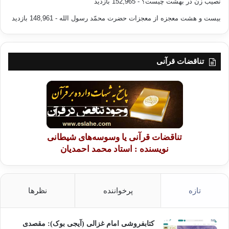
نصیب زن در بهشت چیست؟
- 152,965 بازدید
کپی آدرس
بیست و هشت معجزه از معجزات حضرت محمّد رسول الله
- 148,961 بازدید
تناقضات قرآنی
تناقضات قرآنی یا وسوسه‌های شیطانی
نویسنده : استاد محمد احمدیان
تازه
پرخواننده
نظرها
کتابفروشی امام غزالی (آیجی بوک): مقصدی