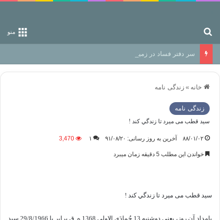
جستجو برای
منو
سر دفتر فساد در زمین‌، دوری وکناره‌گیری از راه خداست‌!
خانه
»
زندگی نامه
زندگی نامه
سيد قطب می میرد تا زندگي كند !
۸۸/۰۱/۰۲
آخرین به روز رسانی: ۹۱/۰۸/۲۰
۱
3,470
خواندن این مطلب 5 دقیقه زمان میبرد
سيد قطب می میرد تا زندگي كند !
بامداد آن روز، يعني دوشنبه 13 جُمادَي الاولي 1368 ه. ق برابر با 29/8/1966 سيد