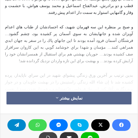
قطب و دو برادرش، عبدالفتاح اسماعيل و محمد يوسف هواش، با حشمت و
وقار و گامهايي استوار به سمت دار اعدام پيش رفتند.
و صبح بر منظره اين سه قهرمان شهيد، كه اجسادشان از طناب هاي اعدام
آويزان شده و جانهايشان به سوي آسمان پر كشيده بود، چشم گشود…
فرشتگان آسمان فرود آمده بودند تا اين جانهاي پاك را در سفر به جهان ابدي
همراهي كنند… مؤمنان و شهدا براي خوشامد گويي به اين كاروان سرافراز
صف كشيده بودند… حوريان بهشتي هم براي استقبال از همسرانشان خود را
آرايش كرده بودند… و بهشت براي اين تازه واردان نزديك گردانده شد!
بدين ترتيب بر آخرين ورق زندگي پيشواي شهيد در اين سراي ناپايدار، پرده
كشيده شد تا إن شاء الله زندگي راستينش را در بهشت جاويدان و در جوار
پروردگارش آغاز كند. اين نيك فرجاميِ عزّتمندانه و برخوردار شدن سيد از نعمت
شهادت – ان شاءالله- نشانگر اين است كه خداوند بزرگ به اين شخصيت بزرگ،
نمایش بیشتر
لطف و عنايت ويژه داشت.
مردم زندگي ميكنند و مي ميرند، حال آنكه شهدا زندگي مي كنند و زنده ميشوند!
مرگ پايان زندگي مردم است، اما آغاز زندگي شهدا.