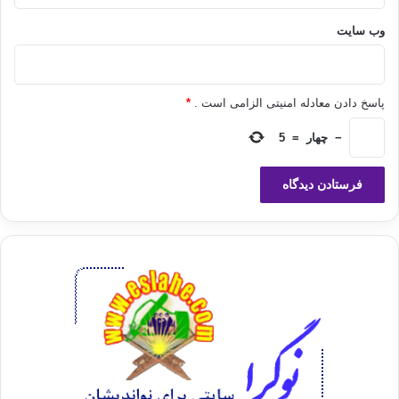
وب‌ سایت
7-
هنگام رقیه کردن:
پاسخ دادن معادله امنیتی الزامی است .
*
پیامبر (صلی الله علیه وسلم)، حسن و حسین را در آغوش می‏گرفت و می‏رفت:
−
چهار
=
5
(
أعیذکما
بکلمات الله التامة من کل شیطان وهامة و من کل عین لامة
)
[4]
(شما
را به وسیله کلمات پر معنا و پر محتوی از شر همه شیاطین و صاحب ضرری و
چشم زخم
کنندگان به خداوند بزرگ پناه می‏دهم).
8-
هنگام داخل شدن به مسجد:
پیامبر (صلی الله علیه وسلم) هنگامی که داخل مسجد می‏شد، می‏فرمود: (
أعوذ
بالله العظیم و بوجهه الکریم و سلطانه القدیم من الشیطان الرجیم
)
[5]
(به