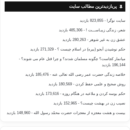
دور شود و دچار انحراف گردد، شیطان گفته می‏شود، به اجنه و حیوانات نیز اگر
پربازدیدترین مطالب سایت
دچار
تمرد و سرکشی شوند، شیطان گفته می‏شود.
سایت نوگرا
- 823,855 بازدید
شعر، زندگی زیبـاســـت !
- 485,306 بازدید
خداوند می‏فرماید: (و کذلک جعلنا لکل نبی عدّوا شیاطین الإنس و الجن یوحی
بعضهم إلی بعض زخرف القول غرورا و لو شاء ربک ما فعلوه فذرهم و ما یفترون)
عشق زن به غیر شوهر
- 280,263 بازدید
(انعام/112).
حکم نوشیدن آبجو (بیره) در اسلام چیست ؟
- 271,329 بازدید
میانمار کجاست؟ چگونه مسلمان شدند؟ و چرا قتل عام می شوند؟
-
(و به همین شیوه برای هر پیامبری از شیاطین انس و جن دشمنی قرار دادیم که
196,144 بازدید
آنها
برخی با برخی دیگر سخنان آراسته و فریبنده اظهار می‏کنند و اگر خدا می‏خواست
خلاصه زندگی حضرت عمر رضی الله تعالی عنه
- 185,476 بازدید
نمی‏توانستند چنین کنند، پس اینها را با دروغشان وا گذار).
روش صحیح و علمی حفظ کردن
- 180,569 بازدید
حکم بوسه کردن و ملاعبه در هنگام روزه
- 173,616 بازدید
نصیب زن در بهشت چیست؟
- 152,965 بازدید
بیست و هشت معجزه از معجزات حضرت محمّد رسول الله
- 148,960 بازدید
– احمد و غیر او.
[1]
– احمد و غیر او.
[2]