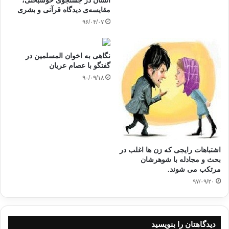
انسان در جستجوی خوشبختی،
گفته‏ای را می‏دانم که اگر آن شخص عصبانی آن را بگوید، از دست این خشم و
مقایسه‌ی دیدگاه قرآنی و بشری
عصبانیت
۹۶/۰۴/۰۷
نجات پیدا می‏کند و آرام می‏گیرد. و آن گفته: (
أعوذ بالله من الشیطان الرجیم
)
است).
نگاهی به اخوان المسلمین در
گفتگو با عصام عریان
۹۰/۰۹/۱۸
4-
هنگام رفتن برای قضای حاجت:
از انس (رضی الله عنه) روایت است که: پیامبر (صلی الله علیه وسلم) هرگاه که
می‏خواست به دستشویی برود، می‏فرمود: (
اللهم أعوذ بک من الخبث و الخبائث
)
(خدایا از شر شیطان نر و ماده به تو پناه می‏آورم).
اشتباهات رایجی که زن ها اغلب در
بحث و مجادله با شوهرشان
مرتکب می شوند.
۹۷/۰۹/۲۰
5-
هنگام پارس کردن سگ و شنیدن صدای خران:
دیدگاهتان را بنویسید
پیامبر (صلی الله علیه وسلم) می فرماید: (
إذا سمعتم نباح الکلب و نهیق