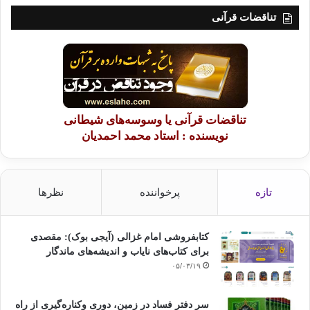
– ابوداود، ترمذی.
[3]
تناقضات قرآنی
– بخاری.
[4]
– ابوداود.
[5]
– ابوداود.
[6]
کپی آدرس
تناقضات قرآنی یا وسوسه‌های شیطانی
نویسنده : استاد محمد احمدیان
تازه
پرخواننده
نظرها
کتابفروشی امام غزالی (آیجی بوک): مقصدی
برای کتاب‌های نایاب و اندیشه‌های ماندگار
۰۵/۰۳/۱۹
سر دفتر فساد در زمین‌، دوری وکناره‌گیری از راه