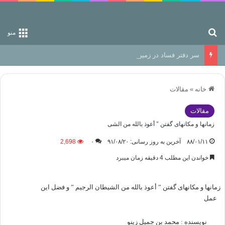
جستجو برای
منو
سر دفتر فساد در زمین‌، دوری وکناره‌گیری از راه خداست‌!
خانه
»
مقالات
مقالات
زمانها و مکانهای گفتن " أعوذ بالله من الشی
۸۸/۰۱/۱۱
آخرین به روز رسانی: ۹۱/۰۸/۲۰
۰
2,698
خواندن این مطلب 4 دقیقه زمان میبرد
زمانها و مکانهای گفتن ” أعوذ بالله من الشیطان الرجیم ” و فضل این
عمل
نویسنده : محمد بن جمیل زینو