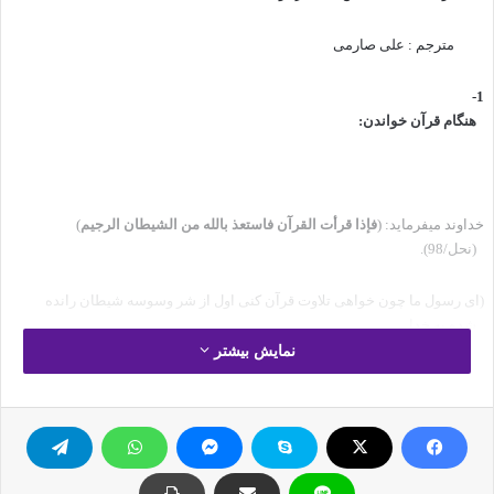
مترجم : علی صارمی
1-
هنگام قرآن خواندن:
خداوند می‏فرماید: (
فإذا قرأت القرآن فاستعذ بالله من الشیطان الرجیم
)
(نحل/98).
(ای رسول ما چون خواهی تلاوت قرآن کنی اول از شر وسوسه شیطان رانده
شده به خدا
پناه ببر). یعنی در آغاز قرآن خواندن باید گفته شود: (
أعوذ بالله من الشیطان
نمایش بیشتر
الرجیم
).
2-