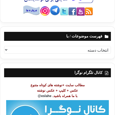
خداوند بزرگ و متعال و به روی پاک و بی گرد و غبارش و به حاکمیت قدیمی که از
اول
داشته و تا آخر دارد پناه می‏برم از شر شیطان رانده و نفرین شده).
بعد از آن پیامبر (صلی الله علیه وسلم) فرمودند: (هر موقع انسان این جمله را
بگوید، شیطان با خود می گوید: این بنده خدا دیگر از دست من فرار کرد و به
فهرست موضوعات / با
طولانی
امروز از من دور شد).
[6]
ف
ه
ر
س
معنای پناه بردن به خدا (استعاذه)
ت
کانال تلگرام نوگرا
م
و
مطالب سایت +نوشته های کوتاه متنوع
ض
عکس + کلیپ + عکس نوشته
(
أعوذ بالله من الشیطان الرجیم
) یعنی: پناه می‏برم به خداوند بزرگ و
و
با ما همراه باشید.
eslahe@
متعال از شر ضررهای دینی و دنیایی شیطان رانده شده و از شر اغراقاتی که
ع
ممکن است
ا
ت
در من نسبت به راه راست بوجود آورد و از شر وسوسه‏هایش که احتمال دارد را
/
بر انجام