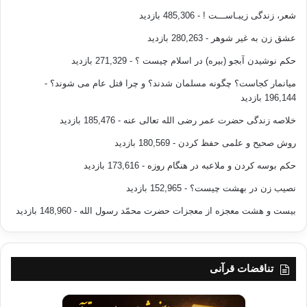
شعر، زندگی زیبـاســـت !
- 485,306 بازدید
حق این است که اگر مسلمان قصد اصلاح امتش را دارد، باید آن
عشق زن به غیر شوهر
- 280,263 بازدید
را با تعالیم دین حنیف در این زمینه آشنا گرداند. اگر بخواهیم به عوض
گسترش حتمی
حکم نوشیدن آبجو (بیره) در اسلام چیست ؟
- 271,329 بازدید
فحشاء، ازدواج شرعی گسترش یابد، باید موانع ساخته شده از راه
میانمار کجاست؟ چگونه مسلمان شدند؟ و چرا قتل عام می شوند؟
-
آن دور شود، و مردم و
196,144 بازدید
دولت با هم متفق شوند که آن را عقدی دوست‌داشتنی برای همة
طرف‌هایی بسازند که با
خلاصه زندگی حضرت عمر رضی الله تعالی عنه
- 185,476 بازدید
آن سر و کار دارند، نه حادثه‌ای که با بحران‌ها و تنگناهای کمرشکن
روش صحیح و علمی حفظ کردن
- 180,569 بازدید
توأم باشد. در
حجاز و فلسطین شاهد سنگینی بیش از حد مهرها بوده‌ام، به طرزی
حکم بوسه کردن و ملاعبه در هنگام روزه
- 173,616 بازدید
که مردم برای دست
نصیب زن در بهشت چیست؟
- 152,965 بازدید
یافتن به زن باید هزینة گرافی بپردازد. نتیجة آن چه می‌توانست باشد
جز شیوع بیشتر
بیست و هشت معجزه از معجزات حضرت محمّد رسول الله
- 148,960 بازدید
مفاسد هم در اینجا و هم در آنجا.
کسی حق ندارد استدلال کند به اینکه بالا بردن مهر از نظر
شرعی جائز است، زیرا اگر نه تنها جائز بلکه از نوافل مستحبیه
تناقضات قرآنی
می‌بود ناروا بود،
زیرا پس از ادای فرض است که نوبت به ادای نفل می‌رسد و آنگاه که