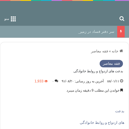
جستجو برای
منو
سر دفتر فساد در زمین‌، دوری وکناره‌گیری از راه خداست‌!
خانه
»
فقه معاصر
فقه معاصر
بدعت های ازدواج و روابط خانوادگی
۸۸/۰۱/۱۱
آخرین به روز رسانی: ۹۱/۰۸/۲۰
۰
1,933
خواندن این مطلب 9 دقیقه زمان میبرد
بدعت
های ازدواج و روابط خانوادگی