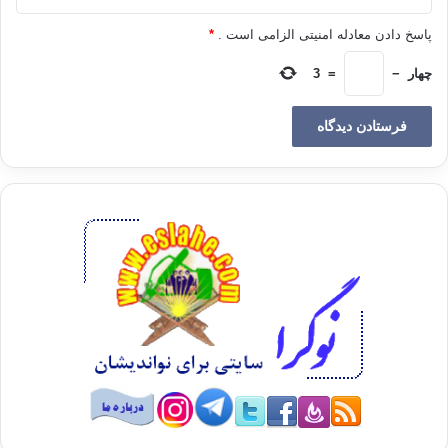
اسلام دینی است که عفت و امنیت را با توصیه الهی در یک درجه
پاسخ دادن معادله امنیتی الزامی است .
*
قرار داده است.
چهار
−
=
3
مگر نه این است که از بین بردن جان و ریختن آبرو را مساوی
با شرک دانسته است؟ مگر در ردیف صفات مؤمنین نگفته است:
«و کسانی که به جز
خداوند خدای دیگری را نمی‌پرستند و هیچ کس را که
خداوند کشتنش را حرام داشته، جز
به حق نمی‌کشند، و زنا نمی‌کنند، و هر کس چنین کند،
عقوبت گناه را خواهد دید».
(فرقان
/
68-70)
پس هر گاه که امت اسلامی به نبرد نخستین گناه کبیره یعنی
شرک یا دومین کبیره یعنی قتل بناحق، برمی‌خیزد، باید مبادرت به
فحشا را نیز در
همان راستا قلمداد کند. مبارزه با آن بدان معنی نیست که غریزة
جنسی برای همیشه