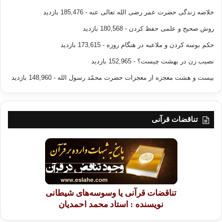
حقیقت این است که هر گاه خداوند
Y
سینة کسی از
خلاصه زندگی حضرت عمر رضی الله تعالی عنه
- 185,476 بازدید
بندگانش را به ایمان شرح کند، تحمل تلخی‌ها را برایش شیرین و گوارا می‌سازد،
روش صحیح و علمی حفظ کردن
- 180,568 بازدید
و سپس
زندانش خلوت، تبعیدش سیاحت و قتلش شهادت می‌گردد.
حکم بوسه کردن و ملاعبه در هنگام روزه
- 173,615 بازدید
نصیب زن در بهشت چیست؟
- 152,965 بازدید
از این رو او با غربتش در میان مردم و پیوندش با خداوند مردی تنها و یگانه
است، اما او به تنهائیش امتی است:
بیست و هشت معجزه از معجزات حضرت محمّد رسول الله
- 148,960 بازدید
کانه و هو فرد من جلالته
فی
عسکر حین تلقاه و فی حشم
تناقضات قرآنی
«او با آن که تنهاست هر گاه ملاقاتش کنی از بس هیبت دارد گویا در میان
سپاهی
قرار دارد».
تناقضات قرآنی یا وسوسه‌های شیطانی
هر کس بنا به طبیعتش دوست دارد با دیگر مردم انس گیرد، چرا که تجمع و
نویسنده : استاد محمد احمدیان
یکجا شدن