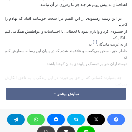
اهدافمان به پیش رویم هر چند جز ما رهروی در آن نباشد.
در این زمینه رهنمودی از ابن القیم مرا سخت خوشایند افتاد که نهادم را
آکنده
از خشنودی کرد و وادارم نمود تا لحظاتی با احساسات و عواطفش همگامی کنم
ـ آنگاه که
[1]
از به غربت ماندگان
به
خاطر حق ـ سخن می‌گفت، و علاقمند شدم که در پایان این رساله سفارش کنم
که
دوستداران حق بر تمسک و پایبندی بدان کوشا باشند.
چه بسیارند کسانی که از حق بی‌خبرند در این زندگی یا به ناحق انکارش
می‌کنند،
و آنان که غریب مانده‌اند چقدر محتاجند به کسی که دشواری‌های راه را در میان
نمایش بیشتر
غفلت‌زدگان
و خصومت‌کنندگان، برایشان سهل نماید.
جوانی که در میان هم‌سن و سالان شهوترانش عفت پیشه می‌کند، و
نمازگزاری که
میان اشخاص غافل از نماز و از جماعت به سر می‌برد، و مسلمانی که در میان