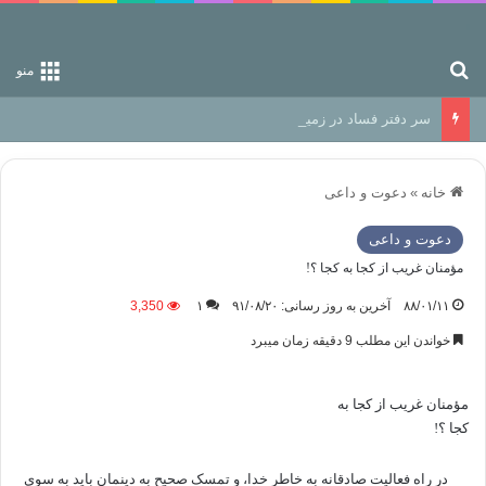
جستجو برای
منو
سر دفتر فساد در زمین‌، دوری وکناره‌گیری از راه خداست‌!
خانه
»
دعوت و داعی
دعوت و داعی
مؤمنان غریب از کجا به کجا ؟!
۸۸/۰۱/۱۱
آخرین به روز رسانی: ۹۱/۰۸/۲۰
۱
3,350
خواندن این مطلب 9 دقیقه زمان میبرد
مؤمنان غریب از کجا به
کجا ؟!
در راه فعالیت صادقانه به خاطر خدا، و تمسک صحیح به دینمان باید به سوی