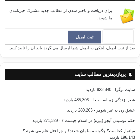
یعنی از فتنه‌ها. همچنان در روایتی دیگر :
«من الغرباء؟ قال : الذین یحیون
برای دریافت و باخبر شدن از مطالب جدید مشترک خبرنامه‌ی
سنتی و یعلمونها الناس».
«کسانی که سنتم را زنده می‌کنند و به مردم تعلیم
ما شوید.
می‌دهند».
هر چند اشخاص غریب از مردم وحشت دارند، اما مخالفت عوام‌الناس و
هجوم
قدرتمندان به ایشان آسیبی نمی‌رساند. و ممکن است گاهی دردها و مشکلات بر
بعد از ثبت ایمیل، لینکی به ایمیل شما ارسال می گردد باید آن را تایید کنید.
آنان فشار
آورد، اما این باعث عقب‌نشینیشان نمی‌گردد و به کسی چشم نمی‌دوزند.
پربازدیدترین مطالب سایت
روایت شده است آنگاه که موسی از میان فرعونیان بیرون آمد و در حالتی
قرار داشت
که خداوند
Y
تذکر داده است ـ
سایت نوگرا
- 823,840 بازدید
یعنی تنها، غریب، ترسان و گرسنه بود ـ گفت: پروردگارا تنهایم و بیمار غریب!!
شعر، زندگی زیبـاســـت !
- 485,306 بازدید
برایش
گفته شد: ای موسی، تنها آن است که انیسی مانند من نداشته باشد، بیمار آن
عشق زن به غیر شوهر
- 280,263 بازدید
است که
حکم نوشیدن آبجو (بیره) در اسلام چیست ؟
- 271,329 بازدید
طبیبی چون من برایش نباشد، و غریب آن است که میان من و او رابطه‌ای
برقرار نباشد.
میانمار کجاست؟ چگونه مسلمان شدند؟ و چرا قتل عام می شوند؟
-
196,143 بازدید