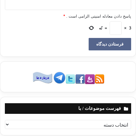
این حدیث اشاره فرموده است:
«بدأ الاسلام غریبا و سیعود غریبا کما بدأ فطوبی
للغرباء، قیل: و من الغرباء یا رسول‌اللهع؟ قال: الذین یصلحون اذا فسد الناس».
پاسخ دادن معادله امنیتی الزامی است .
*
«اسلام غریب آغاز شد و باز غریب خواهد شد، پس خوشا به حال غریبان. گفته شد:
غریبان
3
×
=
نُه
کیانند ای رسول خداص؟ فرمود: آنان که کمر به اصلاحی می‌بندند وقتی که مردم
فاسد می‌شوند».
امام احمد روایت کرده است که: عبدالرحمن بن مهدی از زهیر با سندش از
پیامبرص
برایمان حدیث خوانند که:
«طوبی للغرباء
قالوا یا رسول‌اللهع و من الغرباء؟ قال: الذین یزیدون اذا نقص الناس».
«خوشا به حال غریبان. گفتند: کیانند؟ گفت: کسانی که افزوده می‌شوند وقتی
مردم رو
به کاهشند».
اگر این حدیث با این عبارت محفوظ باشد و راوی دچار سهوی نشده باشد
فهرست موضوعات / با
که:
«و
هم الذین یزیدون اذا نقص الناس»
معنایش این است که: «آنان کسانی‌اند که
ف
خوبی و
ه
ایمان و تقوایشان در حال افزایش است، آنگاه که مردم از این لحاظ رو به
ر