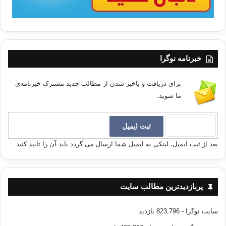
نه‌سلێكی نوێ هه‌یه كه له‌ژێر په‌روه‌رده‌یه‌كی ئازاد‌و سروشتیدا بتوانێ توانایی
وتنی “نه‌خێر”ی هه‌بێت‌و له هه‌مان كاتیشدا ڕێز له كه‌سی “به‌رامبه‌ر”یشی
بگرێت‌و ئینسانه‌كان‌و بۆچوونه‌كانیان بۆ ئه‌و جێگای ڕێز‌و حورمه‌ت بن. نه‌وه‌یه‌ك
كه بۆ پێكهێنانی كۆمه‌ڵگه‌یه‌كی مه‌ده‌نیی پێشكه‌وتوو تێبكۆشێ‌و حیزب له‌لای ئه‌و
هه‌موو شتێك نه‌بێ‌و هه‌تا بۆی بكرێ ده‌سه‌ڵات چكۆڵه بكاته‌وه‌و قودره‌رتی
خبرنامه نوگرا
سانتراڵ
بشكێنێ‌و حه‌وزه‌ی ژیانی تاكه‌كه‌سی له جه‌معی جوێ بكاته‌وه‌و خه‌سار‌و نه‌خۆشی
سیاسه‌تزه‌ده‌گی له‌نێو كورددا ڕیشه‌كێش بكا.
برای دریافت و باخبر شدن از مطالب جدید مشترک خبرنامه‌ی
ما شوید.
ئه‌و كێشانه‌ی ئێستا له‌نێو
کۆمه‌ڵگه‌ی ئێمه‌دا ده‌بینرێن زۆرتر ده‌گه‌ڕێنه‌وه
بۆ نه‌بوونی ڕووحی دیمۆكراسی‌و فه‌رهه‌نگی سیاسی‌و نه‌بوونی ڕێز بۆ ئازادی
بیر‌و
ڕا‌و به‌گشتی. به‌ڵام هیوادارم كه هه‌موومان له ڕابردوو كه باشترین مامۆستای
بعد از ثبت ایمیل، لینکی به ایمیل شما ارسال می گردد باید آن را تایید کنید.
مرۆڤه
ده‌رس وه‌ربگرین‌و چیدی به‌رژه‌وه‌ندیی کۆیی ته‌ته‌وه‌یی نه‌كهی‌نه قۆچی قوربانیی
به‌رژه‌وه‌ندی تاکه‌که‌سی خۆمان‌و بۆ مێژوو تۆماری كه‌ین‌”كه كۆمه‌ڵه‌
مرۆڤێکی دڵسۆزی خۆنه‌ویستی خزمه‌تكاری گه‌له‌كه‌مانین” نه‌ك به پێچه‌وانه‌وه…
پربازدیدترین مطالب سایت
به‌ هیوای ئه‌و ڕۆژه.
سایت نوگرا
- 823,796 بازدید