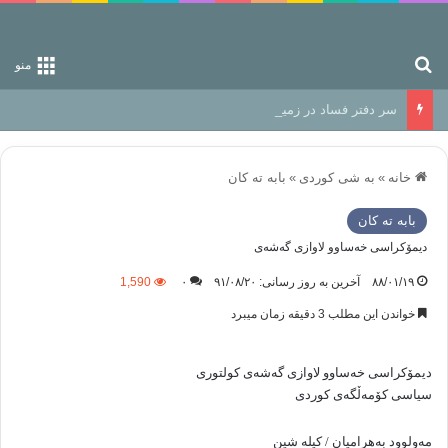
جستجو برای
منو
سر دفتر فساد در زمین‌، دوری وکناره‌گیری از راه خداست‌!
خانه
»
به شی کوردی
»
بابه ته كان
بابه ته كان
دیمۆكراسی خه‌ساو‌و لاوازی گه‌شه‌ی
۸۸/۰۱/۱۹
آخرین به روز رسانی: ۹۱/۰۸/۲۰
۰
1,590
خواندن این مطلب 3 دقیقه زمان میبرد
دیمۆكراسی خه‌ساو‌و لاوازی گه‌شه‌ی کولتوری
سیاسی کۆمه‌ڵگه‌ی کوردی
مه‌ولوود به‌هرامیان
/
کیله شین