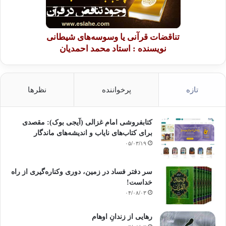
تناقضات قرآنی یا وسوسه‌های شیطانی
نویسنده : استاد محمد احمدیان
تازه
پرخواننده
نظرها
کتابفروشی امام غزالی (آیجی بوک): مقصدی
برای کتاب‌های نایاب و اندیشه‌های ماندگار
۰۵/۰۳/۱۹
سر دفتر فساد در زمین‌، دوری وکناره‌گیری از راه
خداست‌!
۰۴/۰۸/۰۳
رهایی از زندانِ اوهام