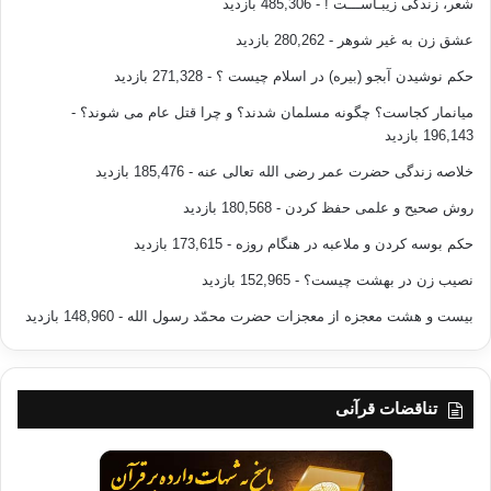
شعر، زندگی زیبـاســـت !
- 485,306 بازدید
کپی آدرس
عشق زن به غیر شوهر
- 280,262 بازدید
حکم نوشیدن آبجو (بیره) در اسلام چیست ؟
- 271,328 بازدید
میانمار کجاست؟ چگونه مسلمان شدند؟ و چرا قتل عام می شوند؟
-
196,143 بازدید
خلاصه زندگی حضرت عمر رضی الله تعالی عنه
- 185,476 بازدید
روش صحیح و علمی حفظ کردن
- 180,568 بازدید
حکم بوسه کردن و ملاعبه در هنگام روزه
- 173,615 بازدید
نصیب زن در بهشت چیست؟
- 152,965 بازدید
بیست و هشت معجزه از معجزات حضرت محمّد رسول الله
- 148,960 بازدید
تناقضات قرآنی