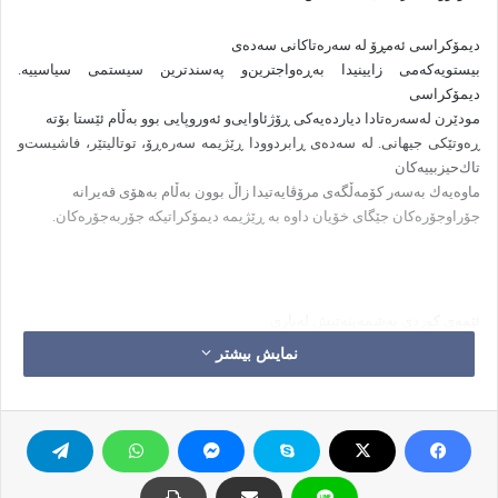
دیمۆكراسی ئه‌مڕۆ له سه‌ره‌تاكانی سه‌ده‌ی
بیستویه‌كه‌می زایینیدا به‌ڕه‌واجترین‌و په‌سندترین سیستمی سیاسییه.
دیمۆكراسی
مودێرن له‌سه‌ره‌تادا دیارده‌یه‌كی ڕۆژئاوایی‌و ئه‌وروپایی بوو به‌ڵام ئێستا بۆته‌
ڕه‌وتێكی جیهانی. له سه‌ده‌ی ڕابردوودا ڕێژیمه سه‌ره‌ڕۆ، توتالیتێر، فاشیست‌و
تا‌ك‌حیزبییه‌كان
ماوه‌یه‌ك به‌سه‌ر كۆمه‌ڵگه‌ی مرۆڤایه‌تیدا زاڵ بوون به‌ڵام به‌هۆی قه‌یرانه
جۆراوجۆره‌كان جێگای خۆیان داوه به ڕێژیمه دیمۆكراتیكه جۆربه‌جۆره‌كان.
ئێمه‌ی كوردی به‌شمه‌ینه‌تیش له‌باری
جوغرافیای سیاسییه‌وه ده‌كه‌وینه ئه‌م به‌شه له جیهان كه ڕۆژهه‌ڵاتی ناوه‌ڕاستی
نمایش بیشتر
پێده‌وترێ. له‌م به‌شه له جیهاندا هه‌موو شتێك گه‌شه‌سه‌ندن‌و ڕه‌وتێكی نائاسایی
به‌خۆوه بینیوه؛ دیمۆكراسیش له‌م خانه‌یه ناچێته ده‌رێ. له ڕۆژئاوا ڕه‌وتی
مێژوو
ڕه‌وتێكی سروشتییه‌، به‌م مانایه كه
دوای دۆخه جیاجیاكانی كۆمه‌ڵگه‌ی خۆرئاوا‌و تێپه‌ڕاندنی زۆر قۆناغی سه‌خت‌و
دژواری
وه‌كو چاخی سه‌ده‌كانی ناوه‌ڕاست، فیۆدالیزم، فاشیزم‌و نازیسم‌و ده‌یان شتی