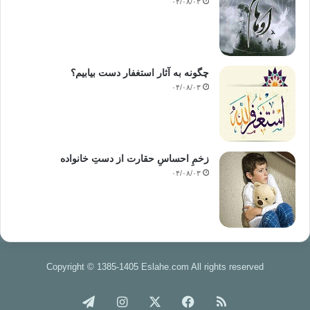
۰۴/۰۸/۰۳
چگونه به آثار استغفار دست بیابیم؟
۰۴/۰۸/۰۳
زخمِ احساسِ حقارت از دستِ خانواده
۰۴/۰۸/۰۳
Copyright © 1385-1405 Eslahe.com All rights reserved
خوراک
فیس
X
اینستاگرام
تلگرام