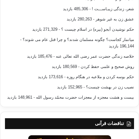
شعر، زندگی زیبـاســـت !
- 485,306 بازدید
عشق زن به غیر شوهر
- 280,263 بازدید
حکم نوشیدن آبجو (بیره) در اسلام چیست ؟
- 271,329 بازدید
میانمار کجاست؟ چگونه مسلمان شدند؟ و چرا قتل عام می شوند؟
-
196,144 بازدید
خلاصه زندگی حضرت عمر رضی الله تعالی عنه
- 185,476 بازدید
روش صحیح و علمی حفظ کردن
- 180,569 بازدید
حکم بوسه کردن و ملاعبه در هنگام روزه
- 173,616 بازدید
نصیب زن در بهشت چیست؟
- 152,965 بازدید
بیست و هشت معجزه از معجزات حضرت محمّد رسول الله
- 148,961 بازدید
تناقضات قرآنی