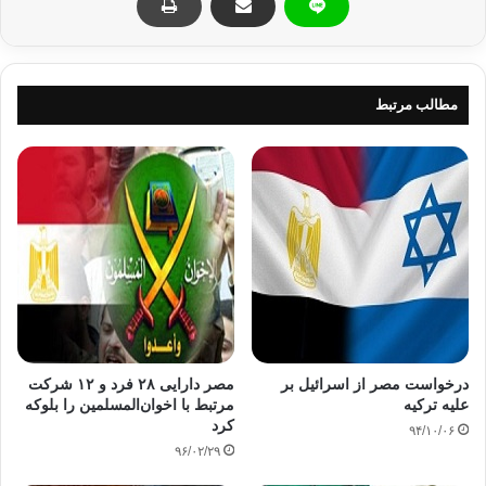
مدونی برای دوران نمایندگی خود دارد که باید هرچه سریع تر به اجرا
در آید. درحالی که چنین نیست و می دانیم همه این ها جزو فرضیات
است.
مطالب مرتبط
همین حالت برای نهادهای جامعه مدنی نیز وجود دارد. نهادهای حقوق
بشری یا جامعه مدنی ای که هر روزه بیانیه هایی صادر و کمیته هایی
تشکیل می دهند و به گونه ای در صحنه ظاهر می شوند که گویی
مردم وجود آنها را می شناسند و به نقش دموکراتیک آنها کاملا پی
برده اند. همچنین نخبگان فرهنگی کشور نیز بارها و بارها درباره
دموکراسی و روشنگری و عقلانیت صحبت می کنند و گاه کار را به
آنجا می رسانند که اقدام به مقایسه دموکراسی درکشور ما با
کشورهای اروپایی می کنند. انگاری که دراینجا چنان دموکراسی ای
وجود دارد و به این ترتیب توقع و انتظارات مردم را بالا می برند و
درنهایت هیچ چیزی بدست نمی آید.
درخواست مصر از اسرائيل بر
مصر دارایی ۲۸ فرد و ۱۲ شرکت
علیه ترکیه
مرتبط با اخوان‌المسلمین را بلوکه
این را همه می دانیم که حرف زدن از دموکراسی آسان و عمل به آن
کرد
۹۴/۱۰/۰۶
سخت است. لازمه دموکراسی زمینه ای از آزادی است که جامعه ای
۹۶/۰۲/۲۹
باید در آن رشد کند. باید یک فرد از آزادی کامل در بیان آرا و اعتقادات