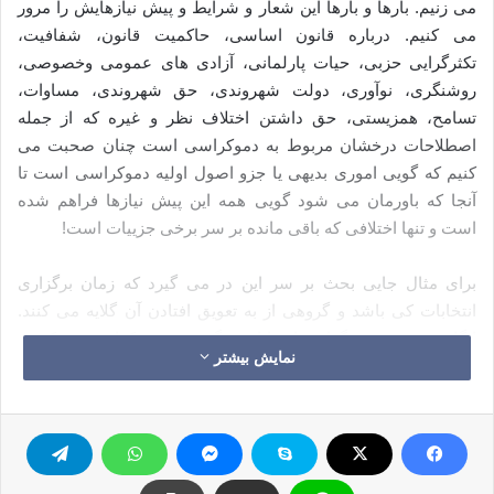
می زنیم. بارها و بارها این شعار و شرایط و پیش نیازهایش را مرور
می کنیم. درباره قانون اساسی، حاکمیت قانون، شفافیت،
تکثرگرایی حزبی، حیات پارلمانی، آزادی های عمومی وخصوصی،
روشنگری، نوآوری، دولت شهروندی، حق شهروندی، مساوات،
تسامح، همزیستی، حق داشتن اختلاف نظر و غیره که از جمله
اصطلاحات درخشان مربوط به دموکراسی است چنان صحبت می
کنیم که گویی اموری بدیهی یا جزو اصول اولیه دموکراسی است تا
آنجا که باورمان می شود گویی همه این پیش نیازها فراهم شده
است و تنها اختلافی که باقی مانده بر سر برخی جزییات است!
برای مثال جایی بحث بر سر این در می گیرد که زمان برگزاری
انتخابات کی باشد و گروهی از به تعویق افتادن آن گلایه می کنند.
انگاری به مجرد برگزاری انتخابات دیگر روند دموکراسی در کشور
نمایش بیشتر
تکمیل شده است و بلافاصله پس از آن صحنه سیاسی تغییر کرده و
اوضاع معیشتی مردم بهبود یافته و بر فساد و بوروکراسی غلبه
خواهد شد. انگار نمایندگان منتخب قدرت فوق العاده ای در قانون
گذاری و کنترل و مراقبت داشته و می توانند از سیاستمداران
حسابرسی کنند یا اینکه خودشان هریک دیدگاه و برنامه مشخص و