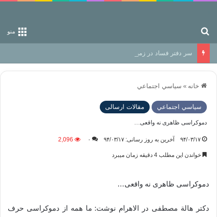
جستجو برای
منو
سر دفتر فساد در زمین‌، دوری وکناره‌گیری از راه خداست‌!
خانه
»
سياسي اجتماعي
سياسي اجتماعي
مقالات ارسالی
دموکراسی ظاهری نه واقعی…
۹۴/۰۳/۱۷
آخرین به روز رسانی: ۹۴/۰۳/۱۷
۰
2,096
خواندن این مطلب 4 دقیقه زمان میبرد
دموکراسی ظاهری نه واقعی…
دکتر هالة مصطفى در الاهرام نوشت: ما همه از دموکراسی حرف