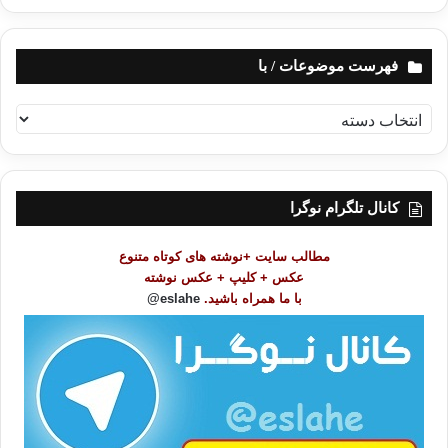
ترجمه: شفقنا
فهرست موضوعات / با
دموکراسی
مصر
ف
ه
کپی آدرس
ر
س
ت
کانال تلگرام نوگرا
م
و
مطالب سایت +نوشته های کوتاه متنوع
ض
عکس + کلیپ + عکس نوشته
و
با ما همراه باشید.
eslahe@
ع
ا
ت
/
ب
ا