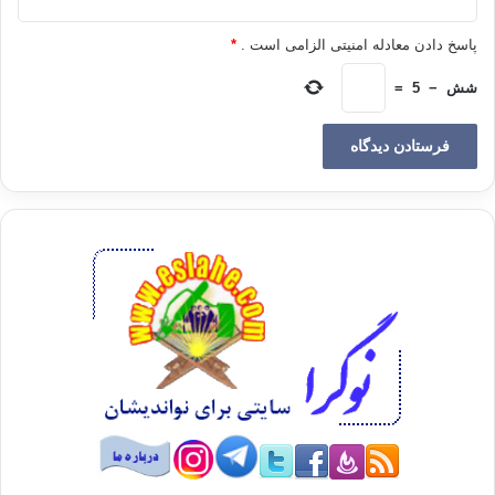
هستند. رسانه های ما با توجه به این شرایطی که دارند بیشتر نقش
گروه های فشار را بازی می کنند. در مناظره ها ی تلویزیونی ما که
پاسخ دادن معادله امنیتی الزامی است .
*
بیشتر شبیه به «تاک شو» های خارجی است مجری برنامه به صورت
شش
−
5
=
انفرادی همین کار را می کند و افراد را به دوست یا دشمن تبدیل
کرده و درباره شان قضاوت می کند. این طبقه از صاحبان رسانه ها
می روند تا بیشترین تاثیر را بر روند انتخابات گذاشته و از پیش نتایج
آن را معلوم کنند.از این رو نتایج انتخابات بیشتر برطبق منافع گروه ها
و صاحبان این رسانه هاست که تعیین می شود. آنها با پول و تبلیغات
وسیع خود می توانند بخش اعظمی از پارلمان آینده را در اختیار خود
گرفته و الباقی ضعیف آن را به سایر گروه ها و احزاب بدهند. این
اقدام درنهایت پارلمانی ضعیف را به وجود خواهد آورد که قادر به
انتقال روند دموکراتیک کشور نیست. ما امروزه بیشتر از «شکل»
دموکراسی حرف می زنیم تا از «محتوای» آن یا الزاماتی که دارد.
این روند نیازمند تصحیح است و باید همگان بدانند که راه به سوی
دموکراسی برای کشورهایی نظیر ما راهی بس طولانی است.
منبع: الاهرام