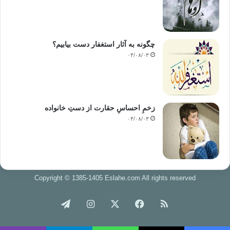
چگونه به آثار استغفار دست بیابیم؟
۰۴/۰۸/۰۳
زخمِ احساسِ حقارت از دستِ خانواده
۰۴/۰۸/۰۳
Copyright © 1385-1405 Eslahe.com All rights reserved
خوراک
فیس
X
اینستاگرام
تلگرام
بوک