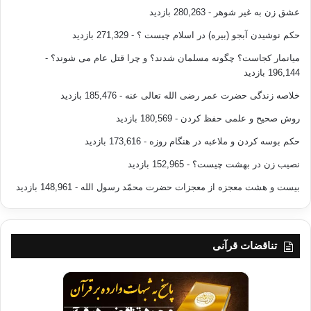
عشق زن به غیر شوهر
- 280,263 بازدید
حکم نوشیدن آبجو (بیره) در اسلام چیست ؟
- 271,329 بازدید
میانمار کجاست؟ چگونه مسلمان شدند؟ و چرا قتل عام می شوند؟
-
196,144 بازدید
خلاصه زندگی حضرت عمر رضی الله تعالی عنه
- 185,476 بازدید
روش صحیح و علمی حفظ کردن
- 180,569 بازدید
حکم بوسه کردن و ملاعبه در هنگام روزه
- 173,616 بازدید
نصیب زن در بهشت چیست؟
- 152,965 بازدید
بیست و هشت معجزه از معجزات حضرت محمّد رسول الله
- 148,961 بازدید
تناقضات قرآنی