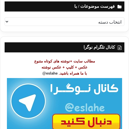
فهرست موضوعات / با
ف
ه
ر
س
ت
کانال تلگرام نوگرا
م
و
مطالب سایت +نوشته های کوتاه متنوع
ض
عکس + کلیپ + عکس نوشته
و
با ما همراه باشید.
eslahe@
ع
ا
ت
/
ب
ا