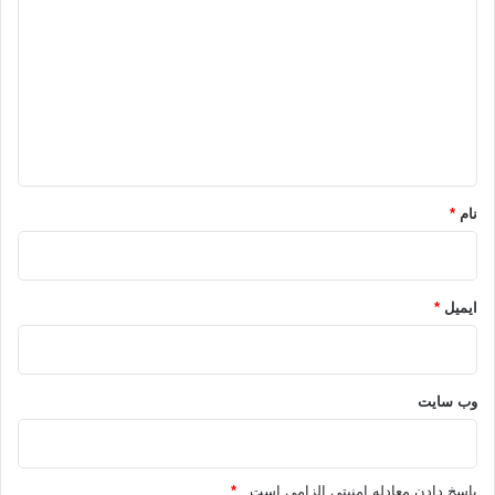
ی
د
گ
ا
ه
*
نام
*
ایمیل
*
وب‌ سایت
پاسخ دادن معادله امنیتی الزامی است .
*