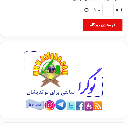
3
=
×
1