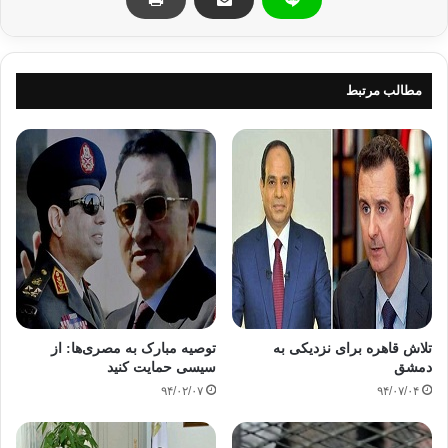
http://shafaqna.com/persian/
مطالب مرتبط
آفریقای جنوبی
عبدالفتاح سیسی
کپی آدرس
تلاش قاهره برای نزدیکی به
توصیه مبارک به مصری‌ها: از
دمشق
سیسی حمایت کنید
۹۴/۰۲/۰۷
۹۴/۰۷/۰۴