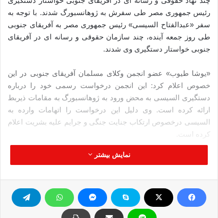
چند نهاد حقوقی و رسانه ای در آفریقای جنوبی خواستار دستگیری
رئیس جمهوری مصر طی سفرش به ژوهانسبورگ شدند. با توجه به
سفر «عبدالفتاح السیسی» رئیس جمهوری مصر به آفریقای جنوبی
طی روز جمعه آینده، چند سازمان حقوقی و رسانه ای در آفریقای
جنوبی خواستار دستگیری وی شدند.
«یوشا طیوب» عضو انجمن وکلای مسلمان آفریقای جنوبی در این
خصوص اعلام کرد: این انجمن درخواست رسمی خود را درباره
دستگیری السیسی به محض ورود به ژوهانسبورگ به مقامات ذیربط
ارائه کرده است. وی دلیل این درخواست را اتهامات وارده به
السیسی درخصوص ارتکاب جنایت جنگی و جرایم علیه بشریت اعلام
کرده است.
نمایش بیشتر
طیوب همچنین سفر السیسی به ژوهانسبورگ را فرصتی برای
دستگیری و محاکمه وی توصیف کرد. انجمن اصحاب رسانه آفریقای
جنوبی نیز از تقاضای این انجمن درخصوص بازداشت السیسی خبر
داد. قرار است السیسی روز جمعه برای شرکت در بیست و پنجمین
نشست اتحادیه آفریقا، وارد ژوهانسبورگ شود.