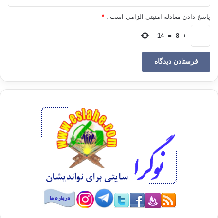
نیست»
پاسخ دادن معادله امنیتی الزامی است .
*
و نیز در این آیه می
14
=
8
+
فرماید:
(وَلْتَكُن مِّنكُمْ
أُمَّةٌ يَدْعُونَ إِلَى الْخَيْرِ وَيَأْمُرُونَ بِالْمَعْرُوفِ وَيَنْهَوْنَ
عَنِ الْمُنكَرِ وَأُوْلَئِكَ هُمُ الْمُفْلِحُونَ)آل عمران/104
« بايد از ميان شما
گروهي باشند كه ( تربيت لازم را ببينند و قرآن و سنّت و احكام شريعت را
بياموزند و
مردمان را ) دعوت به نيكي كنند و امر به معروف و نهي از منكر نمايند ، و آنان
خود
رستگارند .»
این در حالی است که
قوانین عرفی تا بعد از انقلاب فرانسه اصل آزادی را با شاخه های سه گانه آن
نشناخته
بودند. لیکن ناآگاهان برتریهای دین را از آن سلب کرده، به قوانین وضعی نسبت