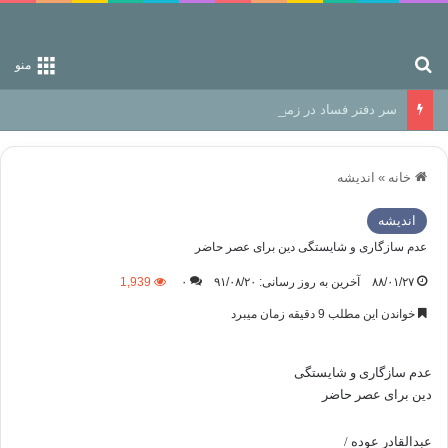
جستجو برای
منو
سر دفتر فساد در زمین‌، دوری وکناره‌گیری از راه خداست‌!
خانه
»
اندیشه
اندیشه
عدم سازگاری و شایستگی دین برای عصر حاضر
۸۸/۰۱/۲۷
آخرین به روز رسانی: ۹۱/۰۸/۲۰
۰
1,939
خواندن این مطلب 9 دقیقه زمان میبرد
عدم سازگاری و شایستگی
دین برای عصر حاضر
عبدالقادر عوده /