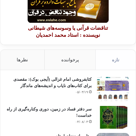
قانونگذاری انگلیس ده
قرن بعد از اسلام به این اصل پی برد. پس قوانین عرفی که اصل شورا را مقرر
داشته
تناقضات قرآنی یا وسوسه‌های شیطانی
اند، ارمغان جدیدی نیاورده اند، زیرا آن ها در نهایت به جایی رسیدند که
قانونگذاری
نویسنده : استاد محمد احمدیان
اسلامی از آنجا شروع کرده بود.
دین اسلام از زمان
تازه
پرخواننده
نظرها
نزولش به محدود نمودن دایره حکومت حاکم پرداخته است، زیرا او برگزیده
امت است و در
مقابل تجاوز و خطایی که از وی سر میزند مسئول می باشد. بدین ترتیب قوانین
کتابفروشی امام غزالی (آیجی بوک): مقصدی
اسلام
برای کتاب‌های نایاب و اندیشه‌های ماندگار
برای حاکم و غیر حاکم مساوی است و حاکم در اعمال خویش مقید و محدود به
۰۵/۰۳/۱۹
الزامات
شرعی است و بین او و زیردستان وی تمایزی نیست. همه این امور، مطابق با
نظریه
سر دفتر فساد در زمین‌، دوری وکناره‌گیری از راه
خداست‌!
برابری است.
۰۴/۰۸/۰۳
دین اسلام با این اصول