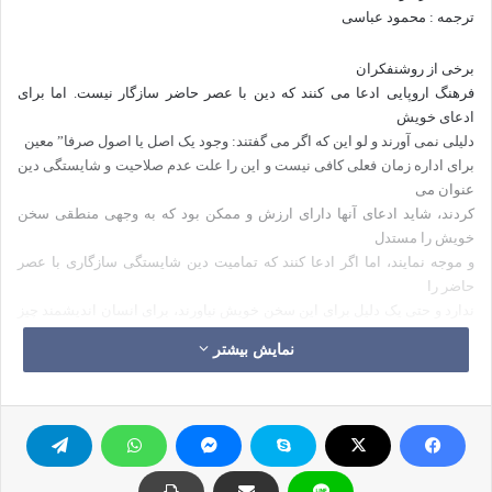
ترجمه : محمود عباسی
برخی از روشنفکران
فرهنگ اروپایی ادعا می کنند که دین با عصر حاضر سازگار نیست. اما برای
ادعای خویش
دلیلی نمی آورند و لو این که اگر می گفتند: وجود یک اصل یا اصول صرفا” معین
برای اداره زمان فعلی کافی نیست و این را علت عدم صلاحیت و شایستگی دین
عنوان می
کردند، شاید ادعای آنها دارای ارزش و ممکن بود که به وجهی منطقی سخن
خویش را مستدل
و موجه نمایند، اما اگر ادعا کنند که تمامیت دین شایستگی سازگاری با عصر
حاضر را
ندارد و حتی یک دلیل برای این سخن خویش نیاورند، برای انسان اندیشمند چیز
عجیبی
نمایش بیشتر
خواهد بود.
علاوه بر این اگر
بدانیم که اینها در حالی به بیان این ادعا می پردازند که ناآگاه ترین افراد نسبت
به دین می باشند مجاز هستیم که بگوییم: این ادعای اینها مبتنی بر نادانی و
افتراء