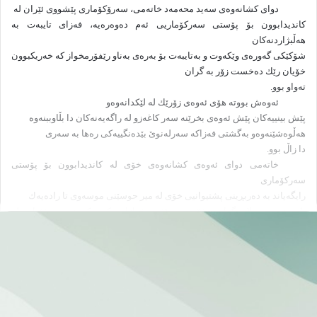
دوای‌ كشانه‌وه‌ی‌ سه‌ید محه‌مه‌د خاته‌می‌، سه‌رۆكۆماری‌ پێشووی‌ ئێران له‌
كاندیدابوون بۆ پۆستی‌ سه‌ركۆماریی‌ ئه‌م ده‌وه‌ره‌یه‌، فه‌زای‌ تایبه‌ت به‌
هه‌ڵبژاردنه‌كان
شۆكێكی‌ گه‌وره‌ی‌ وێكه‌وت و به‌تایبه‌ت بۆ به‌ره‌ی‌ به‌ناو رێفۆرمخواز
كه‌ خه‌ریكبوون
خۆیان رێك ده‌خست زۆر به‌ گران
ته‌واو بوو.
ئه‌وه‌ش بووته‌ هۆی‌ ئه‌وه‌ی‌ زۆرێك له‌ لێكدانه‌وه‌و
پێش بینییه‌كان پێش ئه‌وه‌ی‌ بخرێنه‌ سه‌ر كاغه‌زو له‌ راگه‌یه‌نه‌كان دا بڵاوببنه‌وه‌
هه‌ڵوه‌شێنه‌وه‌و به‌گشتی‌ فه‌زاكه‌ سه‌رله‌نوێ‌ بێده‌نگییه‌كی‌ ره‌ها به‌ سه‌ری‌
دا زاڵ بوو.
خاته‌می‌ دوای‌ ئه‌وه‌ی‌ كشانه‌وه‌ی‌ خۆی‌ له‌ كاندیدابوون بۆ پۆستی‌
سه‌ركۆماری‌
رایگه‌یاند به‌ ده‌ربڕینی‌ پشتیوانیی‌ خۆی‌ له‌ میر حوسێنی‌ موسه‌وی‌ تا راده‌یه‌ك
یارمه‌تیی‌ به‌ لایه‌نگرانی‌ خۆی‌ و رێفورمخوازان كرد كه‌ زووتر خۆیان له‌
سه‌رلێشێواوی‌
رزگار بكه‌ن و بڕیاری‌ خۆیان بده‌ن. ئه‌وه‌یش نه‌ك له‌ سه‌ر كۆبوونه‌وه‌ له‌ ده‌وری‌
موسه‌وی‌، به‌ڵكو ساغبوونه‌وه‌ له‌ سه‌ر ئه‌وه‌یكه‌ بێ‌ خاته‌میش به‌شداری‌ له‌
هه‌ڵبژاردنه‌كان
دا بكه‌ن.
له‌ لایه‌كی‌ دیكه‌وه‌ قۆڵی‌ ده‌سه‌ڵاتداری‌ رێژیم تا ئێستا جیا له‌ مه‌حمود