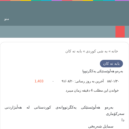
جستجو برای
منو
خانه
»
به شی کوردی
»
بابه ته كان
بابه ته كان
به‌ره‌و هه‌ڵوێستێكی‌ یه‌كگرتووا
۸۸/۰۱/۳۰
آخرین به روز رسانی: ۹۱/۰۸/۲۰
۰
1,403
خواندن این مطلب 4 دقیقه زمان میبرد
به‌ره‌و هه‌ڵوێستێكی‌ یه‌كگرتووانه‌ی‌ كوردستانی‌ له‌ هه‌ڵبژاردنی‌
سه‌ركۆماری‌
دا
سمایل شه‌ره‌فی‌