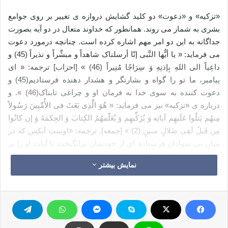
«تزکیه» و «دعوت» دو کلید گشایش دروازه ی تغییر بر روی جوامع
بشری به شمار می روند. همانطور که خداوند متعال در دو آیه بصورت
جداگانه به این دو امر مهم اشاره کرده است. چنانچه درمورد دعوت
می فرماید: « یا أیُّها النَّبی إنّا أرسلناک شاهداً و مبشِّراً و نذیراً (45) و
داعِیاً الی اللهِ بِإذنِهِ وَ سِرَاجًا مُنِیراً (46) » [احزاب] ترجمه: « ای
پیامبر، ما تو را گواه و بشارتگر و هشدار دهنده فرستادیم(45) و
دعوت کننده به سوی خدا به فرمان او و چراغی تابناک(46) ». و
درباره ی «تزکیه» نیز می فرماید: « هُوَ الَّذِی بَعَثَ فی الأُمِّیِینَ رَسُولاً
مِنهُم یَتلُوا عَلَیهِم آیاتِه وَ یُزَکِّیهِم وَ یُعَلّمهُمُ الکِتابَ وَ الحِکمَةَ وَ إن کانُوا
مِن قَبلُ لَفِی ضَلالٍ مبینٍ (2) » [جمعه]. ترجمه: «اوست آنکس که در
میان بی سوادان فرستاده ای از خودشان برانگیخت تا آیات او را بر
آنان بخواند و پاکشان گرداند و کتاب حکمت بدیشان بیاموزد و [آنان]
نمایش بیشتر
قطعاً پیش از آن در گمراهی آشکاری بودند.»
در پرتو آیات یاد شده می توان گفت که «تزکیه»، مرحله ای است که
باید قبل از «تعلیم» طی شود. اگر دل را چون زمینی بایر متصور
شویم، تزکیه برای آن به مثابه ی شخم زدن است تا هموار گردد و بذر