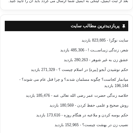
بعد از ثبت ایمیل، لینکی به ایمیل شما ارسال می گردد باید آن را تایید کنید.
التزام کامل به ارکان «ایمان» و «اسلام» :
مسلماً شخص فاقد
چنین شرطی را نمی توان یافت که خود را رهرو حرکتی
پربازدیدترین مطالب سایت
اسلامی معرفی نماید. چرا که هر مسلمانی لازم است به این
شرط پایبند باشد.
سایت نوگرا
- 823,885 بازدید
پایبندی به اصول ثابت شده از طریق قرآن و سنت و اجماع :
شعر، زندگی زیبـاســـت !
- 485,306 بازدید
این مورد، فارق اهل سنت از اهل بدعت است. اصول یاد شده،
شالوده و اساس دین مبین اسلام و به منزله ی آیین مشترک
عشق زن به غیر شوهر
- 280,263 بازدید
انبیا (توحید و خداپرستی) هستند. در حالیکه هریک به تناسب
حکم نوشیدن آبجو (بیره) در اسلام چیست ؟
- 271,329 بازدید
نیاز و فهم مردمانش، «شرع» متفاوتی داشته اند. «دین» و
میانمار کجاست؟ چگونه مسلمان شدند؟ و چرا قتل عام می شوند؟
-
«شریعت» دو مقوله ی جدا از هم هستند.کیفیت و چگونگی
196,144 بازدید
تزکیه و دعوت و استفاده از ابزار و شیوه و پروتکل های
خلاصه زندگی حضرت عمر رضی الله تعالی عنه
- 185,476 بازدید
گوناگون جهت تحصیل این هدف و فعالیت با عناوین و شعارهای
مختلف، از اصول متغیرند و از جماعتی به جماعت دیگر قابل
روش صحیح و علمی حفظ کردن
- 180,569 بازدید
تحول و دگرگونی هستند.
حکم بوسه کردن و ملاعبه در هنگام روزه
- 173,616 بازدید
شمولیت دعوت دینی :
بدیهی است که دین اسلام باید بصورت
نصیب زن در بهشت چیست؟
- 152,965 بازدید
کامل ابلاغ گردد و از هیچ یک از جوانب آن چشم پوشی نشود.