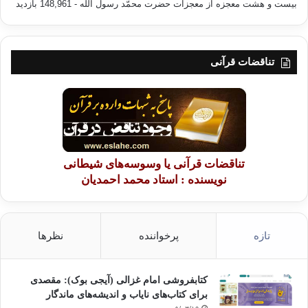
ابن کثیر در تفسیر آیه ی « یا أیُّها الرَّسولُ بَلِّغ مَا أُنزِلَ إلَیکَ مِن
بیست و هشت معجزه از معجزات حضرت محمّد رسول الله
- 148,961 بازدید
رَبِّکَ وَ إن لَم تَفعَل فَمَا بَلَّغتَ رِسالَتَهُ … (67) » [مائده] از ابن
عباس چنین روایت می کند: یعنی [ای پیامبر] اگر آیه ای از آیات
خدا را کتمان کنی، چون این است که پیام او را ابلاغ ننموده
تناقضات قرآنی
باشی.
پرسشی که اکنون مطرح می شود این است که: آیا یک جریان دینی
به تنهایی قادر است این مقصود را تحقق بخشد و تمام آموزه های
دین را در برنامه ها و راهکارهای خود بگنجاند و عرضه نماید؟ پاسخ
مثبت بسیار عالی و ایده آل است. و لیکن چه بسا چنین کاری از عهده
تناقضات قرآنی یا وسوسه‌های شیطانی
ی یک جنبش یا جماعت خارج باشد. در اینصورت بهتر آنست بخشی از
نویسنده : استاد محمد احمدیان
آن را بر دوش گیرد و خالص ترین کوشش ها را بذل احقاق آن نماید و
دیگر جماعت ها نیز هریک در حد وسع و توانشان، بخش هایی از این
دعوت را عهده دار شوند. بدین سان، همگی چون جوارح یک پیکر
تازه
پرخواننده
نظرها
واحد، مکمّل و تمامگر یکدگر خواهند بود و در مجموع، نیکوترین و
پرثمرترین عملکرد را خواهند داشت و به خواست خداوند، زیباترین
نتایج را رقم خواهند زد.
کتابفروشی امام غزالی (آیجی بوک): مقصدی
برای کتاب‌های نایاب و اندیشه‌های ماندگار