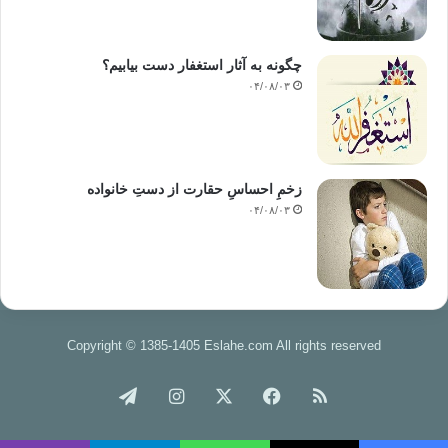
چگونه به آثار استغفار دست بیابیم؟
۰۴/۰۸/۰۳
زخمِ احساسِ حقارت از دستِ خانواده
۰۴/۰۸/۰۳
Copyright © 1385-1405 Eslahe.com All rights reserved
خوراک
فیس
X
اینستاگرام
تلگرام
بوک