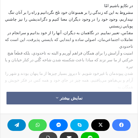
در تكاپو باشيم امّا
مشروط به اين كه زندگي را بر همنوعان خود تلخ نگردانيم و راه را بر آنان تنگ
نپنداريم، وجود خود را در وجود ديگران معنا كنيم و دگرانديشي را نيز چاشني
پويايي زيستني
مقدّس، تعبير نماييم. در نگاهمان به ديگران، آنها را از خود بدانيم و سرانجام در
تعاملات‌ اجتماعي‌مان، اصولي ساده و ابتدايي كه بايستي پذيرفت، اين است كه
تاحدودي
امنیت و آرامش را برای همگان فراهم آوريم و البته نه تاحدودي، بلكه قطعاً هيچ
حركتي از ما سر نزند كه مبادا باعث شكسته شدن شاخه گُلي در كنار خيابان و يا
تيره
شدن پيوندمان با غيرخود شويم. تا ديروز بسيار چيزها از ما پنهان بودند و شهر را
آرام و بي‌هياهو مي‌يافتيم، همه چيز در جاي خود و همه كس در فكر خويش و
همگان به
هر صورت خوش بودند، اكنون ديگر پنهان‌شده‌هاي گذشته، پلاس كهنه‌يشان را
نمایش بیشتر
دور
انداخته‌اند و پرده‌ها را از ناگفته‌ها و ناديده‌هاي پيشين دريدنده‌اند. آنچه را
نبايستي مي‌گفتند، مي‌گويند و آنكس كه نمي‌گفت ديگر مي‌گويد.
امروزه با اندك تأمّلي بر گوشي‌هاي موبايل و
مشاهده بلوتوث‌هايي موهن در قالب سخنراني‌هايي در انظار عموم و نوشتجات