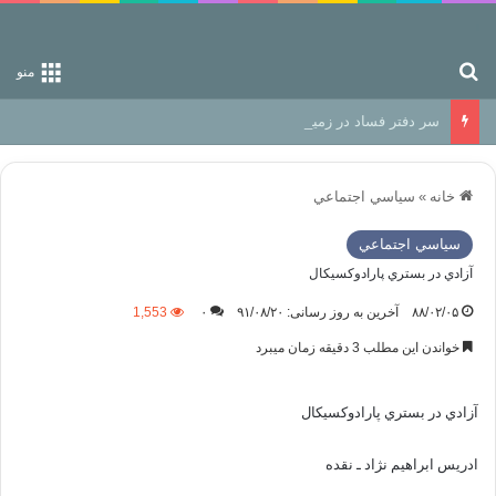
جستجو برای
منو
سر دفتر فساد در زمین‌، دوری وکناره‌گیری از راه خداست‌!
خانه
»
سياسي اجتماعي
سياسي اجتماعي
آزادي در بستري پارادوكسيكال
۸۸/۰۲/۰۵
آخرین به روز رسانی: ۹۱/۰۸/۲۰
۰
1,553
خواندن این مطلب 3 دقیقه زمان میبرد
آزادي در بستري پارادوكسيكال
ادريس ابراهيم نژاد ـ نقده