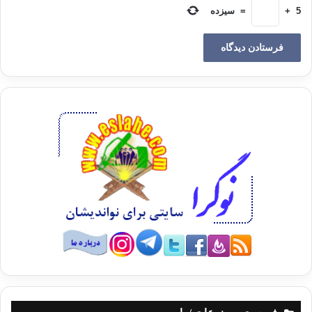
جامعه را بيشتر به سوي بي‌اعتمادي و دلزدگي سوق خواهد داد و در اين اثنا
5
+
=
سیزده
عكس‌العمل‌هاي
احتمالاً نامأنوس و شايد طبيعي نيز دور از انتظار ن‌باشد.
جان رالز
John Rawls
، درصدد آشتي ميان عدالت اجتماعي و آزادي فردي مي‌باشند و از ديد او دو اصل
اولية
عدالت عبارتند از:
1) تساوي در آزادي
2) متفاوت بودن
اصل تساوي در آزادي‌ها به اين معناست كه « هر كس
حق دارد در يك جامعه نظام‌مند به همان اندازه‌اي كه ديگران از آزادي
برخوردارند از
آن آزادي برخوردار باشد. » همچنين ساختار اساسي بايد تا حد امكان وضعيت
افراد ( از
جمله محروم‌ترين ايشان ) را بهبود بخشد. واضح است كه “رالز” تساوي در
آزادي را يكي از اصول اوليه عدالت قلمداد كرده‌است و با نكاتي كه از نظر