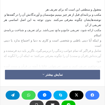
معقول و منطقی این است که برای تعریف هر
مکتب و برنامه‌ای قبل از هر چیز ببینیم مؤسسان و آورندگانش آن را در گفته‌ها و
نوشته‌هایشان چگونه معرفی می‌کنند. بدون توجه به این اصل اساسی هر
تعریفی از آن
مکتب ارائه شود، تعریفی جامع و مانع نمی‌باشد. برای تعریف و شناخت برنامه‌ی
اسلام
و اینکه آیا دینی باطنی و شخصی است و کاری به دنیا و اجتماع ندارد یا دینی
است
شامل و فراگیر که تمام جوانب زندگی را دربرمی‌گیرد، ناگزیر باید دید فرستنده و
آورنده‌اش (قرآن و سنت) آن را چگونه معرفی می‌کنند؛ نه اینکه آن را آنگونه که
خود
می‌خواهیم تعریف کنیم. و چنین تعریفهایی غالبا با آنچه در قرآن و سنت آمده
است
نمایش بیشتر
مخالفت دارد. اما نکته‌ی جالب اینجاست که این افراد ادعا می‌کنند: تعریف اسلام
همین
است که ما می‌گوییم، نه آنکه قرآن و سنت بیان می‌کنند. در چنین حالتی به یاد
آن
داستان مشهور می‌افتم که: روزی یکی از مریدان مخلص شیخ می‌گوید: دیشب
حضرت شیخ را