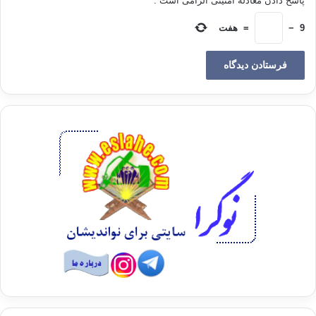
پاسخ دادن معادله امنیتی الزامی است .
*
آزادی، برابری و برادری برای بشر است؛ تا بعضی از آنها بعضی دیگر را فرمانروا
و فریادرس
9
−
=
هفت
خود قرار ندهند و بندگی و سرسپردگی انسان، برای انسان پایان پذیرد. بنابر این
پیامبر
اکرم (ص) نامه‌هایش برای اهل کتاب را با این آیه‌ی کریمه از سوره‌ی آل عمران
مهر می‌کرد؛
«… یا اهل الکتاب تعالوا الی کلمة سواءٍ بیننا و بینکم ألا نعبد الا الله و لا
نشرک به شیئاً ولا یتخذ بعضنا بعضاً أرباباً من دون الله: ای اهل کتاب به سوی
سخنی
که میان ما و شما مشترک است بیایید که جز الله را عبادت نکنیم و چیزی را
شریک وی قرار
ندهیم؛ و برخی از ما برخی دیگر را به جای خداوند فرمانروا و فریادرس قرار
ندهیم…
” آل عمران64. این بود سر قرار گرفتن مشرکین و بزرگان مکه رو در روی دعوت
اسلامی از همان روز اول، به مجرد بر افراشتن پرچم«لا اله الا الله». آنها درک
کرده
بودنند که چه چیزی پشت این شعار نهفته است و در کنار تغییرات مسلم دینی،
دربردارنده‌ی چه معانی‌ای از تغییرات در زندگی اجتماعی و سیاسی است.
دوم: شخصیت مسلمانان، شخصیتی سیاسی است.