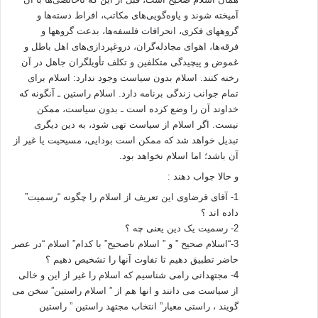
سیاست،
آمیخته شوند و یاوه‌گویی‌های مکاتب، افراط دسته‌ها و
ممکن نیست. اگر اسلام از سیاست تهی شود، به دین دیگری تبدیل خواهد شد
گروههای فکری، انحرافات فلسفه‌ها، بدعت گروهها و
که ممکن است
فرقه‌ها، اهوای مجادله‌گران، دروغپردازی‌های اهل باطل و
بودایی، مسیحیت یا غیر از آن باشد؛ اما اسلام نخواهد بود. و این نیز به دو سبب
غموض و پیچیدگی متکلفین و تکلف تأویلگران جاهل در آن
اصلی
رخنه کنند. اسلام بدون سیاست وجود ندارد: اسلام برای
و اساسی می‌باشد:
تمام جوانب زندگی برنامه دارد. اسلام راستین ـ آنگونه که
خداوند آن را وضع کرده است ـ بدون سیاست، ممکن
اول: اسلام در بسیاری از امور، دارای موضگیریهایی
نیست. اگر اسلام از سیاست تهی شود، به دین دیگری
واضح و احکامی صریح است که جزء اصلی سیاست محسوب می‌شوند. اسلام
تبدیل خواهد شد که ممکن است بودایی، مسیحیت یا غیر از
تنها عقیده‌ای لاهوتی
آن باشد؛ اما اسلام نخواهد بود.
یا شعائری تعبدی نیست، بدین معنی که تنها رابطه‌ی انسان و پروردگارش باشد و
و حالا جواب دهند :
با تنظیم
1- آقای قرضاوی این تعریف از اسلام را چگونه “رسمیت”
امور زندگی و دستورالعمل‌ها و رهنمودهایی برای جامعه و حکومت ارتباط
داده اند ؟
نداشته باشد.
2- رسمیت یک دین یعنی چه ؟
همانا اسلام عقیده، عبادت، اخلاق و شریعت متکامل است. به عبارت دیگر
3-“اسلام صحیح ” و ” اسلام ناصحیح” با کدام” اسلام “در عصر
برنامه‌ی کاملی
حاضر تطبیق دهیم تا تفاوت آنها را تشخیص دهیم ؟
برای زندگی است که به وسیله‌ی وضع اصول و مبانی و تشریعات و تبیین
4- مجتهدانی رامی شناسیم که اسلام را غیر از این و خالی
راهنمایی‌ها و
از سیاست می دانند و انها هم از ” اسلام راستین” سخن می
توجیهات، به زندگی فردی، شئون خانوادگی، اوضاع جامعه، پایه‌های حکومت و
گویند ، راستی معیار” انتخاب مجتهد راستین ” راستین
روابط جهانی