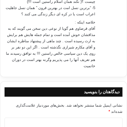
چیست ؟( نکند همان اسلام راستین است !!!)
مرتبط می‌شود. کسی که قرآن کریم و سنت مطهر و کتب مذاهب مختلف
5- “برترین نسل امت در بهترین قرون ” همان نسل جاهلیت
اسلامی را بخواند، این
اعراب است یا در کره ای دیگر زندگی می کنند ؟
حقیقت را به وضوح در می‌یابد. حتی بخش “عبادت” از فقه، از سیاست دور
نمی‌باشد.
خلاصه اینکه :
اجماع مسلمانان بر این است که ترک نماز، نپرداختن زکات، روزه‌خواری آشکار
آقای قرضاوی هم گویا از نوعی دین سخن می گویند که به
در ماه رمضان
مذاقشان خوش آمده است و تمام جمله هایش هم برایش
و اهمال و کوتاهی در فریضه‌ی حج، مستوجب تعزیر و حکومت می‌باشد و
به ارث رسیده است . چند ماهی از پیشنهاد مناظره ایشان
هنگامی‌که گروهی
و آقای مکارم شیرازی نگذشته است . اگر این دو نفر بر
دارای قدرت علیه آن به پا خیزند، قتال واجب می‌شود؛ همچنانکه ابوبکرـ رض ـ
روی یک دین سیاسی خالص راستین !!! به توافق رسیدند ما
این کار
هم تعریف آنها را می پذیریم وگرنه بهتر است در دوران
را با نپردازندگان زکات انجام داد. بلکه گفته‌اند؛ اگر اهل سرزمینی بعضی از
خاتمیت
سنت‌ها
را که جزء شعائر اسلام هستند مثل اذان، ختنه‌ی مردان یا نماز عیدین را ترک
کنند،
فرا خواندنشان به انجام آنها و اقامه‌ی حجت بر آنها واجب است. و اگر بر[ترک
دیدگاهتان را بنویسید
آن سنت‌ها] اصرار ورزیده و سرپیچی کردند، قتال با آنها تا بازگشتشان به
جماعتی که از آن جدا
نشانی ایمیل شما منتشر نخواهد شد.
بخش‌های موردنیاز علامت‌گذاری
شده‌اند، واجب است. اسلام در سیاست‌های تعلیم، ارتباطات، تشریع، قضاوت،
شده‌اند
*
مالی، جنگ،
صلح و آشتی و هر آنچه در زندگی مؤثر است دارای قواعد، احکام، رهنمود‌ها و
د