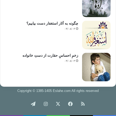
نمی‌کردند؛
و چه کارهای بدی می‌کردند. پیامبر(ص) می‌فرماید:”من رأی منکم منکراً فلیغیره
بیده فأن لم یستطع فبلسانه، فان لم یستطع فبقلبه و ذلک أضعف الإیمان :
هرگاه یکی
از شما منکری را دید آن را با دست(عملاً) تغییر دهد، اگر نتوانست با زبانش و
چگونه به آثار استغفار دست بیابیم؟
اگر
۰۴/۰۸/۰۳
نتوانست با قلبش، آن را تغییر دهد که این ضعیف‌ترین درجه‌ی ایمان است.” این
اشتباه است که منکر در زنا و مشروبات الکلی و چیزهایی در این مایه‌ها منحصر
شود.
همانا نادیده گرفتن کرامت ملت و توهین بدان، تقلب در انتخابات، عدم شرکت
زخمِ احساسِ حقارت از دستِ خانواده
در
۰۴/۰۸/۰۳
انتخابات (آزاد و عادلانه) که کتمان شهادت و سپردن مسئولیت به نااهلان
می‌باشد،
سرقت اموال عمومی، احتکار کالاهایی که مردم بدان نیازمندند به خاطر
مصلحت فرد یا
گروه، بازداشت و زندانی کردن مردم بدون جرمی که در دادگاه عادل اثبات شده
Copyright © 1385-1405 Eslahe.com All rights reserved
باشد،
شکنجه‌‌ی مردم در بازداشتگاهها و زندانها، پرداخت و قبول رشوه و واسطه‌ی این
کار
خوراک
فیس
X
اینستاگرام
تلگرام
شدن، چاپلوسی و تملق برای حاکمان غیر مشروع و اسفند دود کردن در مجالس
آنها و دوستی