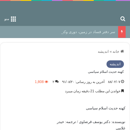
جستجو برای
منو
سر دفتر فساد در زمین‌، دوری وکناره‌گیری از راه خداست‌!
خانه
»
اندیشه
اندیشه
کهنه حدیث اسلام سیاسی
۸۸/۰۲/۰۷
آخرین به روز رسانی: ۹۱/۰۸/۲۰
۲
1,808
خواندن این مطلب 21 دقیقه زمان میبرد
کهنه حدیث اسلام سیاسی
نویسنده‌: دکتر یوسف قرضاوی / ترجمه‌: حیدر
غلامی