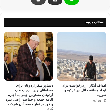
تردید حمایت می کنیم و دیدگاه مثبتی درباره حرکت های
آزادیخواهانه در عراق داریم اما از تروریست ها حمایت نمی کنیم.
اردوغان تاکید کرد ، ترکیه اجازه تغییر بافت قومی را در منطقه
نخواهد داد و به وظایفی که برای برقراری فوری آرامش در عراق و
مطالب مرتبط
سوریه دارد ، عمل خواهد کرد.
http://shafaqna.com/persian/
اردوغان
سوریه
کپی آدرس
اهداف آنکارا از درخواست برای
دستاور سفر اردوغان برای
ایجاد منطقه حائل بین ترکیه و
مسلمانان چین : رجب طب
سوریه
اردوغان مسئولین چینی به اجازه
اقامه جمعه و جماعت راضی نمود
۹۳/۰۷/۲۰
و خود در نماز جمعه آنان شرکت
کرد.