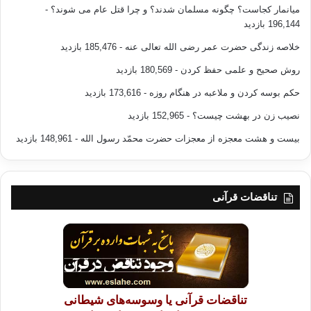
میانمار کجاست؟ چگونه مسلمان شدند؟ و چرا قتل عام می شوند؟
-
196,144 بازدید
خلاصه زندگی حضرت عمر رضی الله تعالی عنه
- 185,476 بازدید
روش صحیح و علمی حفظ کردن
- 180,569 بازدید
حکم بوسه کردن و ملاعبه در هنگام روزه
- 173,616 بازدید
نصیب زن در بهشت چیست؟
- 152,965 بازدید
بیست و هشت معجزه از معجزات حضرت محمّد رسول الله
- 148,961 بازدید
تناقضات قرآنی
تناقضات قرآنی یا وسوسه‌های شیطانی