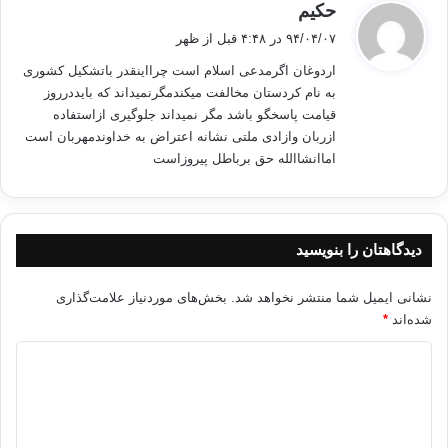
گ
حکیم
ف
۹۴/۰۴/۰۷ در ۴:۴۸ قبل از ظهر
ت
اردوغان اگرمدعی اسلام است چرااینقدر باتشکیل کشوری
:
به نام کردستان مخالفت میکندمگرنمیداند که بایددرروز
قیامت پاسخگو باشد مگر نمیداند جلوگیری ازاستفاده
ازربان وازادی ملتی نشانه اعتراض به خداوندمهربان است
اماانشاالله حق برباطل پیروزاست
دیدگاهتان را بنویسید
نشانی ایمیل شما منتشر نخواهد شد.
بخش‌های موردنیاز علامت‌گذاری
شده‌اند
*
د
ی
د
گ