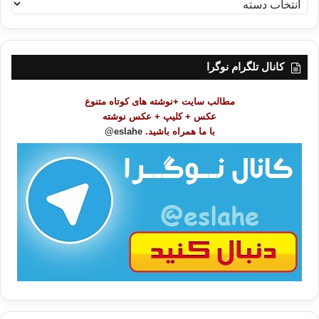
ف
ه
ر
س
ت
کانال تلگرام نوگرا
م
و
مطالب سایت +نوشته های کوتاه متنوع
ض
عکس + کلیپ + عکس نوشته
و
با ما همراه باشید.
eslahe@
ع
ا
ت
/
ب
ا