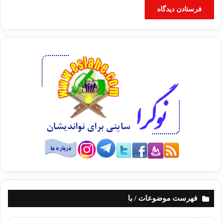
فهرست موضوعات / با