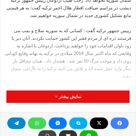
شمال سوریه نخواهد داد. رجب طیب اردوغان رییس جمهور ترکیه
دیشب در مراسم ضیافت افطار هلال احمر ترکیه گفت: به هر قیمتی
مانع تشکیل کشوری جدید در شمال سوریه خواهیم شد.
رییس جمهور ترکیه گفت : کسانی که به سوریه سلاح و بمب می
فرستند ذره ای از مردم فقیر این کشور حمایت نکردند. آنان دیر یا
زود تاوان اقدامات خود را خواهند پرداخت. اردوغان با اشاره به
وقایعی که ماه اکتبر سال 2014 میلادی در ترکیه به بهانه وقایع کوبانی
روی داد و موجب مرگ 50 نفر شد ، هشدار داد ،‌ همان محافل بار
دیگر وارد عمل شده اند و تلاش می کنند ترکیه را به ناآرامی سوق
دهند.
وی افزود : کسانی که که بی شرمانه ترکیه را به حمایت از تروریسم
نمایش بیشتر
متهم می کنند ،‌ اگر حیثیت و شرافت داشتند ،‌ ترکیه را که با آغوش
باز به کسانی که از کوبانی گریخته بودند ، پناه داد ،‌ به حمایت از
تروریسم متهم نمی کردند.
رییس جمهور ترکیه گفت:‌ ما از مبارزه آزادیخواهانه در سوریه بی