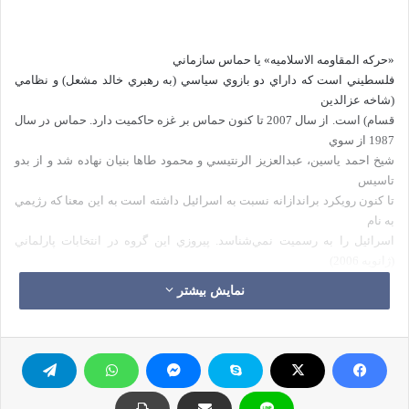
«حركه المقاومه الاسلاميه» يا حماس سازماني
فلسطيني است كه داراي دو بازوي سياسي (به رهبري خالد مشعل) و نظامي
(شاخه عزالدين
قسام) است. از سال 2007 تا كنون حماس بر غزه حاكميت دارد. حماس در سال
1987 از سوي
شيخ احمد ياسين، عبدالعزيز الرنتيسي و محمود طاها بنيان نهاده شد و از بدو
تاسيس
تا كنون رويكرد براندازانه نسبت به اسرائيل داشته است به اين معنا كه رژيمي
به نام
اسرائيل را به رسميت نمي‌شناسد. پيروزي اين گروه در انتخابات پارلماني
(ژانويه 2006)
منجر به كسب 76 كرسي از 132 كرسي پارلمان شد. اين در حالي است كه حزب
نمایش بیشتر
رقيب فتح
تنها 43 كرسي را از آن خود كرد. اختلاف از همين نقطه آغاز شد به گونه‌اي كه
اين
پيروزي مورد پذيرش برخي گروه‌‌هاي فلسطيني و كشورهاي اروپايي قرار نگرفته
و حماس
عملا از عرصه سياست كنار نهاده شد و در قامت اپوزيسيون ايفاي نقش كرد. به