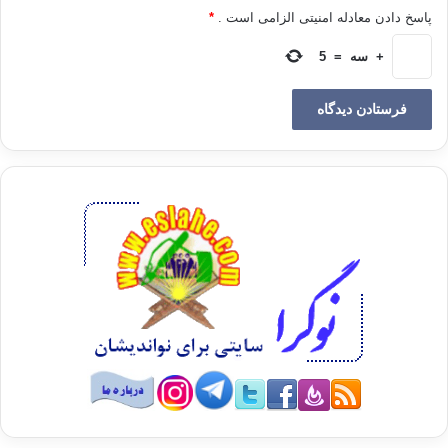
اعتماد ملّی
پاسخ دادن معادله امنیتی الزامی است .
*
+
سه
=
5
کپی آدرس