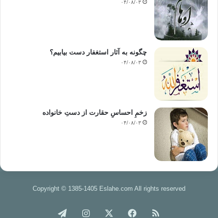
۰۴/۰۸/۰۳
چگونه به آثار استغفار دست بیابیم؟
۰۴/۰۸/۰۳
زخمِ احساسِ حقارت از دستِ خانواده
۰۴/۰۸/۰۳
Copyright © 1385-1405 Eslahe.com All rights reserved
خوراک
فیس
X
اینستاگرام
تلگرام