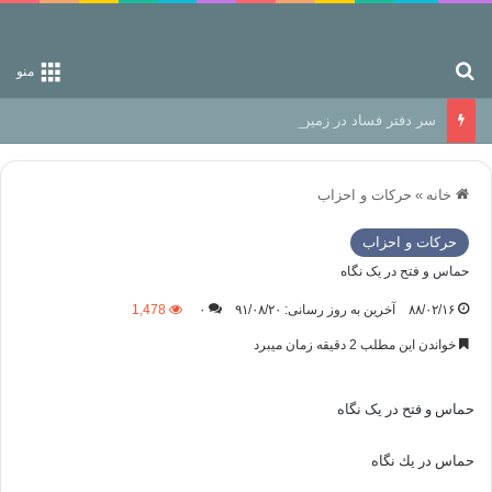
جستجو برای
منو
سر دفتر فساد در زمین‌، دوری وکناره‌گیری از راه خداست‌!
خانه
»
حركات و احزاب
حركات و احزاب
حماس و فتح در یک نگاه
۸۸/۰۲/۱۶
آخرین به روز رسانی: ۹۱/۰۸/۲۰
۰
1,478
خواندن این مطلب 2 دقیقه زمان میبرد
حماس و فتح در یک نگاه
حماس در يك نگاه