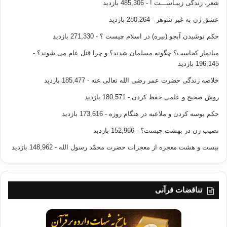
شعر، زندگی زیبـاســـت !
- 485,306 بازدید
عشق زن به غیر شوهر
- 280,264 بازدید
حکم نوشیدن آبجو (بیره) در اسلام چیست ؟
- 271,330 بازدید
میانمار کجاست؟ چگونه مسلمان شدند؟ و چرا قتل عام می شوند؟
-
196,145 بازدید
خلاصه زندگی حضرت عمر رضی الله تعالی عنه
- 185,477 بازدید
روش صحیح و علمی حفظ کردن
- 180,571 بازدید
حکم بوسه کردن و ملاعبه در هنگام روزه
- 173,616 بازدید
نصیب زن در بهشت چیست؟
- 152,966 بازدید
بیست و هشت معجزه از معجزات حضرت محمّد رسول الله
- 148,962 بازدید
تناقضات قرآنی