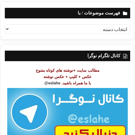
فهرست موضوعات / با
ف
ه
ر
س
ت
کانال تلگرام نوگرا
م
و
مطالب سایت +نوشته های کوتاه متنوع
ض
عکس + کلیپ + عکس نوشته
و
با ما همراه باشید.
eslahe@
ع
ا
ت
/
ب
ا