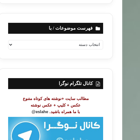
فهرست موضوعات / با
ف
ه
ر
س
ت
م
و
کانال تلگرام نوگرا
ض
و
مطالب سایت +نوشته های کوتاه متنوع
ع
عکس + کلیپ + عکس نوشته
ا
با ما همراه باشید.
eslahe@
ت
/
ب
ا