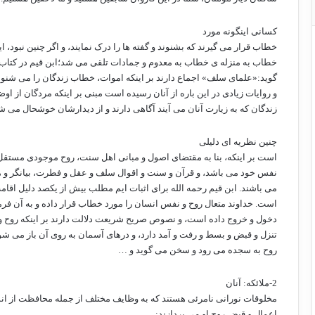
کسانی اینگونه مورد
خطاب قرار می گیرند که بشنوند و گفته ها را درک نمایند، و اگر چنین نبود، ای
خطاب به منزله ی خطاب به معدوم و جمادات تلقی می شد؛ابن قیم در کتاب
گوید:«علمای سلف» اجماع دارند بر اینکه اموات، خطاب زندگان را می شنون
و روایات زیادی در این باره از آنان رسیده است مبنی بر اینکه مردگان از اوض
زندگان که به زیارت آنان می آیند آگاهی دارند و از دیدارشان خوشحال می ش
چنین نظریه ای دلیلی
است بر اینکه، بنا به مقتضای اصول و مبانی اهل سنت، روح موجودی مستقل 
نفس خود می باشد، و قرآن و سنت و اقوال سلف و عقل و فطرت، بیانگر و 
می باشند. ابن قیم رحمه الله برای اثبات ایم مطلب بیش از یکصد دلیل اقام
است. خداوند متعال روح و نفس انسان را مورد خطاب قرار داده و به آن فر
دخول و خروج داده است، و نصوص صریح شریعت دلالت دارند بر اینکه روح 
تنزل و قبض و بسط و رفت و آمد دارد، و درهای آسمان به روی آن باز می شوند
روح به سجده می رود و سخن می گوید و …
2-ملائکه: آنان
مخلوقات نورانی نامرئی هستند که به وظایف مختلف از جمله محافظت از ان
اعمال و قبض روح او می پردازند: