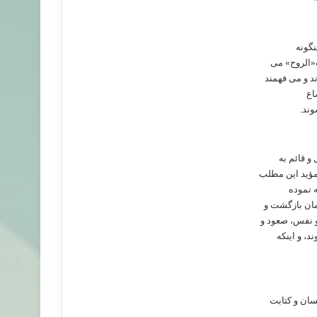
نگونه
«الروح» می
د و می فهمند
اع
وند.
و قائم به
مؤید این مطلب
ه نموده
مان بازگشت و
و نفس، صعود و
، و اینکه
سان و کتابت