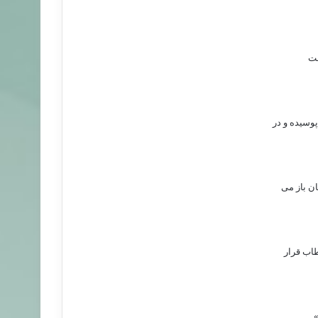
ست
پوسیده و در
ن باز می
طاب قرار
»