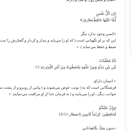
(إِن كُلُّ نَفْسٍ
لَّمَّا عَلَيْهَا حَافِظٌ)طارق/4
«كسي وجود ندارد مگر
اين كه بر او نگهباني است ( كه او را مي‌پايد و پندار و كردار و گفتارش را ثبت 
ضبط و حفظ مي‌نمايد ) .»
(لَهُ مُعَقِّبَاتٌ
مِّن بَيْنِ يَدَيْهِ وَمِنْ خَلْفِهِ يَحْفَظُونَهُ مِنْ أَمْرِ اللّهِ)رعد/11
« انسان داراي
فرشتگاني است كه به ( نوبت عوض مي‌شوند و ) پياپي از روبرو و از پشت سر 
جوانب ديگر ، او را مي‌پايند و ) به فرمان خدا از او مراقبت مي‌نمايند .»
(وَإِنَّ عَلَيْكُمْ
لَحَافِظِينَ ‏‏ كِرَاماً كَاتِبِينَ ‏)انفطار-10/11
«بدون شكّ نگاهباناني