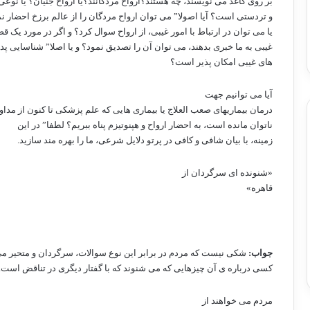
بر روی کاغذ می نویسند، چه هستند؟ارواح مردگانند؟یا ارواح جنیان؟ یا نوع
و تردستی است؟ آیا اصولا” می توان ارواح مردگان را از عالم برزخ احضار ن
یا می توان در ارتباط با امور غیبی، از ارواح سوال کرد؟ و اگر در مورد یک ق
غیبی به ما خبری بدهند، می توان آن را تصدیق نمود؟ و یا اصلا” شناسایی پد
های غیبی امکان پذیر است؟
آیا می توانیم جهت
درمان بیماریهای صعب العلاج یا بیماری هایی که علم پزشکی تا کنون از مداوا
ناتوان مانده است، به احضار ارواح و هپنوتیزم پناه ببریم؟ لطفا” در این
زمینه، با بیان شافی و کافی در پرتو دلایل شرعی، ما را بهره مند سازید.
«شنونده ای سرگردان از
قاهره»
جواب:
شکی نیست که مردم در برابر این نوع سوالات، سرگردان و متحیر می
کسی درباره ی آن چیزهایی که می شنوند که با گفتار دیگری در تناقض است.
مردم می خواهند از