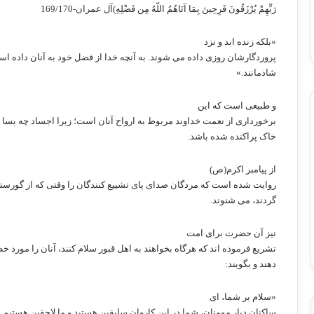
رَبِّهِمْ يُرْزَقُونَ فَرِحِينَ بِمَا آتَاهُمُ اللّهُ مِن فَضْلِهِ)آل عمران-169/170
«بلکه زنده اند و نزد
پروردگارشان روزی داده می شوند. به آنچه خدا از فضل خود به آنان داده ا
شادمانند.»
و طبیعی است که این
برخورداری از نعمت خداوند مربوط به ارواح آنان است؛ زیرا اجساد چه بسا 
خاک پراکنده شده باشد.
از پیامبر اکرم(ص)
روایت شده است که مردگان صدای پای تشییع کنندگان را وقتی که از گورستا
گردند، می شنوند.
نیز آن حضرت برای امت
تشریع فرموده اند که هرگاه بخواهند به اهل قبور سلام کنند، آنان را مورد خ
دهند و بگویند:
«سلام بر شما، ای
ساکنان دیار مومنان، شما در این کاروان سابقین هستید و ما لاحقین هستیم.