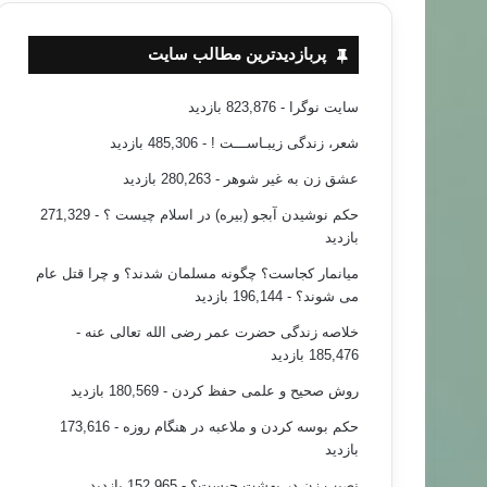
پربازدیدترین مطالب سایت
سایت نوگرا
- 823,876 بازدید
شعر، زندگی زیبـاســـت !
- 485,306 بازدید
عشق زن به غیر شوهر
- 280,263 بازدید
حکم نوشیدن آبجو (بیره) در اسلام چیست ؟
- 271,329
بازدید
میانمار کجاست؟ چگونه مسلمان شدند؟ و چرا قتل عام
می شوند؟
- 196,144 بازدید
خلاصه زندگی حضرت عمر رضی الله تعالی عنه
-
185,476 بازدید
روش صحیح و علمی حفظ کردن
- 180,569 بازدید
حکم بوسه کردن و ملاعبه در هنگام روزه
- 173,616
بازدید
نصیب زن در بهشت چیست؟
- 152,965 بازدید