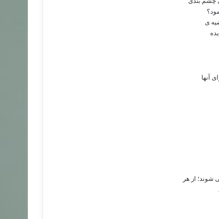
ی چشم بندی
مود؟
ضیه ی
یده
ی آنها
 شوند؛ از هر