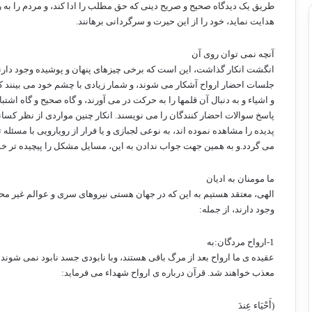
طریق یک دیدگاه صحیح و صریح دینی که حق مطلب را ادا کند، و مردم را به 
هدایت نماید، خود را از این حیرت و سرگردانی برهانند.
آنچه نمی توان روی آن
انگشت انکار گذاشت، این است که برخی چیزهای پنهان و پوشیده وجود دارند
جلسات احضار ارواح آشکار می شوند، و شمار زیادی با چشم خود می بینند ک
و اشیاء و به دنبال آن قلمها را به حرکت در می آورند، و گاه صحیح و گاه اشتبا
پاسخ سوالات احضار کنندگان را می نویسند. انکار چنین مواردی از نظر کسان
پدیده را مشاهده نموده اند، به نوعی لجبازی و یا فرار از رویارویی با مسئله 
می گردد.و به همین جهت جواب ندادن به این، مسایل مشکل را پیچیده تر خو
ما مومنان به ادیان
الهی، معتقد هستیم به این که در جهان هستی نیروهای سری و عوالم غیر 
وجود دارند، از جمله:
1-ارواح مردگان:به
عقیده ی ما ارواح بعد از مرگ باقی هستند، وبا نابودی جسد نابود نمی شوند؛ 
معذب خواهند شد. قرآن درباره ی ارواح شهداء می فرماید:
(أَحْيَاء عِندَ