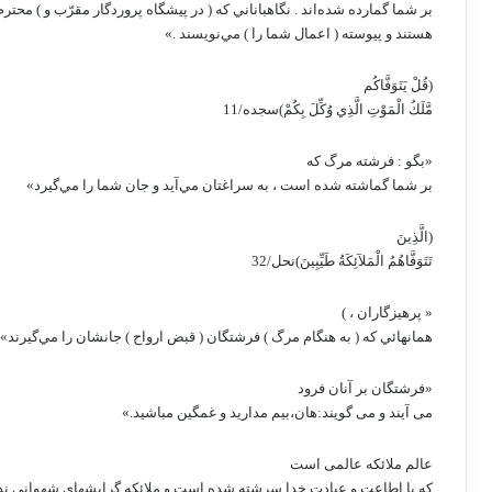
بر شما گمارده شده‌اند . نگاهباناني كه ( در پيشگاه پروردگار مقرّب و ) محترم
هستند و پيوسته ( اعمال شما را ) مي‌نويسند .»
(قُلْ يَتَوَفَّاكُم
مَّلَكُ الْمَوْتِ الَّذِي وُكِّلَ بِكُمْ)سجده/11
«بگو : فرشته مرگ كه
بر شما گماشته شده است ، به سراغتان مي‌آيد و جان شما را مي‌گيرد»
(الَّذِينَ
تَتَوَفَّاهُمُ الْمَلآئِكَةُ طَيِّبِينَ)نحل/32
« پرهيزگاران ، )
همانهائي كه ( به هنگام مرگ ) فرشتگان ( قبض ارواح ) جانشان را مي‌گيرند»
«فرشتگان بر آنان فرود
می آیند و می گویند:هان،بیم مدارید و غمگین مباشید.»
عالم ملائکه عالمی است
که با اطاعت و عبادت خدا سرشته شده است و ملائکه گرایشهای شهوانی ندار