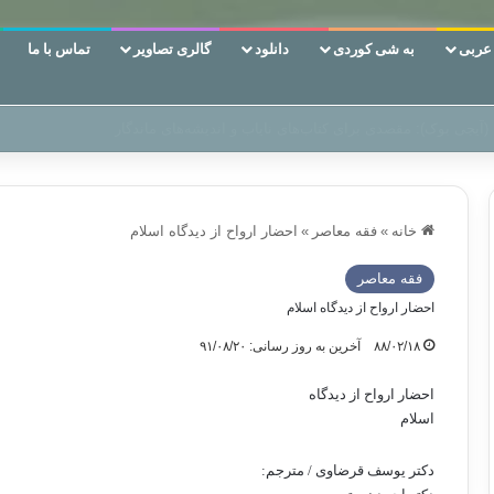
ربی
به شی کوردی
دانلود
گالری تصاویر
تماس با ما
 دوری وکناره‌گیری از راه خداست‌!
خانه
»
فقه معاصر
»
احضار ارواح از دیدگاه اسلام
فقه معاصر
احضار ارواح از دیدگاه اسلام
۸۸/۰۲/۱۸
آخرین به روز رسانی: ۹۱/۰۸/۲۰
احضار ارواح از دیدگاه
اسلام
دکتر یوسف قرضاوی / مترجم: