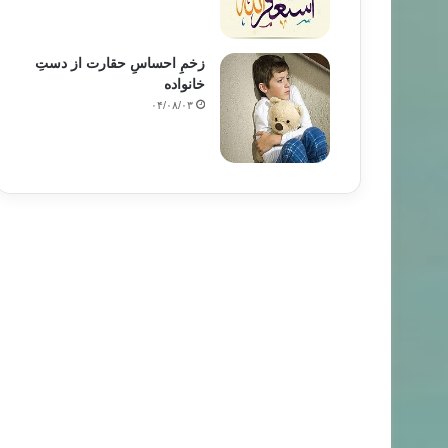
زخمِ احساسِ حقارت از دستِ
خانواده
۰۴/۰۸/۰۳