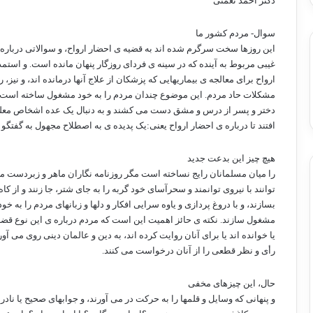
دکتر احمد نعمتی
سوال- مردم کشور ما
این روزها سخت سرگرم شده اند به قضیه ی احضار ارواح، و سوالاتی درباره 
غیبی مربوط به آینده که در سینه ی فردای روزگار پنهان مانده است. و استمدا
ارواح برای معالجه ی بیماریهایی که پزشکان از علاج آنها درمانده اند، و نیز، ر
مشکلات حاد مردم. این موضوع چندان مردم را به خود مشغول ساخته است 
دختر و پسر از درس و مشق دست می کشند و به دنبال یک عده اشخاص معلو
افتند تا درباره ی احضار ارواح یعنی:یک پدیده ی به اصطلاح مجهول به گفتگو پ
هیچ چیز این بدعت جدید
را میان مسلمانان رایج نساخته است مگر روزنامه نگاران ماهر و زبردست ما
توانند با نیروی توانمند و سحرآسای خود گربه را به جای شتر، جا زنند و از کا
بسازند، و با دروغ پردازی و یاوه سرایی افکار و دلها و زبانهای مردم را به خود
مشغول سازند. نکته ی حائز اهمیت این است که مردم درباره ی این نوع قضای
یا خوانده اند یا برای آنان روایت کرده اند، به دین و عالمان دینی روی می آور
رأی و نظر قطعی را از آنان درخواست می کنند.
حال، این چیزهای مخفی
و پنهانی که وسایل و قلمها را به حرکت در می آورند، و جوابهای صحیح یا ناد