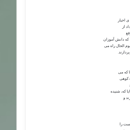
ی اخبار
د از
فع
که دانش آموزان
م الحال راه می
ردازند.
 که می
ه کوهی
ا که، شنیده
ند و
رست را