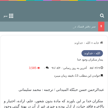
جستجو برای
منو
سر دفتر فساد در زمین‌، دوری وکناره‌گیری از راه خداست‌!
خانه
»
الله - خداوند
الله - خداوند
پندار منکران وجود خدا
۸۸/۰۲/۱۹
آخرین به روز رسانی: ۹۱/۰۸/۲۰
۰
3,585
خواندن این مطلب 13 دقیقه زمان میبرد
عبدالرحمن حسن حبنّکة المیدانی / ترجمه : محمد سلیمانی
منکران خدا بر این باورند که مادة بدون شعور، علم، اراده، اختیار و
بالاخره فاقد حیات، از ازل بوده و چیزی غیر از آن در پهنة گیتی وجود