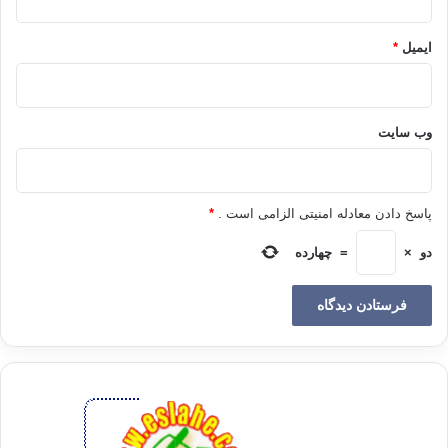
برخورد این‌گونه افراد نسبت به دایرة مادی جهان هستی که حتی
ایمیل
*
دانشمندان مادی‌گرا نیز به کمک اکتشاف وسایل عملیشان در عصر
پیشرفتة کنونی، فقط توانسته‌اند گوشه‌های ناچیزی از آن را مشاهده
و لمس نمایند، درست شبیه برخورد فرد کور با رنگ‌های مختلف
وب‌ سایت
است که به دلیل ندیدنشان، وجود آنها را انکار می‌کند؛ یا شبیه موضع
انسان کری است که به دلیل ناشنوایی، وجود صداها را انکار می‌کند؛
یا شبیه موضع زندانیان کوته‌فکری است که از آغاز عمرشان درون
قصری زندانی شده و می‌پندارند که غیر از قصری که آنان در آن
پاسخ دادن معادله امنیتی الزامی است .
*
زندگی می‌کند چیز دیگری وجود ندارد.
دو
×
=
چهارده
به نظر شما بهرة این‌گونه افراد از علم، امانتداری علمی و مطابقت
حقیقت با واقعیت چه اندازه باید باشد؟
بنابر اعتراف خود دانشمندان مادی‌گرا، هنوز هم پیشرفته‌ترین کارگاه‌ها
و آزمایشگاه‌ها و تجهیزات علمی نتوانسته‌اند بسیاری از چیزهایی که
ظواهرشان را در این جهان مادی مشاهده می‌کنیم، شناسایی و حدود و
خصوصیات آنها را ارزیابی نمایند؛ تجدد و نو شدن روز به روز شناخت‌ها
و اکتشافات علمی نیز خود گواه این حقیقت است.