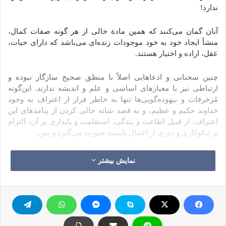
ندارد!
آنان گمان می‌کنند که همین مادة خالی از هر گونه صفات کمال،
منشأ ایجاد خود به خود موجودات زنده‌ای می‌باشد که دارای حیات،
عقل، اراده و اختیار هستند.
چنین سخنانی و ادعاهایی اصلاً با منطق صحیح سازگار نبوده و
ارتباطی نیز با معیارهای اساسی و علم و اندیشه ندارند. این‌گونه
مُزخرفات و بیهوده‌گویی‌ها تنها به خاطر فرار از اعتراف به وجود
خداوند حکیم و عظیم، و به قصد شانه خالی کردن از پیامدهای این
اعتراف، از قبیل اطاعت و بندگی، استقامت و پایداری بر آن، التزام
بر نیکوکاری و دوری از اعمال ناپسند صورت می‌گیرد و بس.
سر دادن این قبیل سخنان پوچ و ناشیانه، به دلیل گرفتار ماندن چنین
نمایش بیشتر
افرادی در دام خودخواهی‌ها و تمایلات تبهکارانة نفسانیشان از یک
طرف، و اِهمال و تعطیل نمودن منطق عقل و اندیشه و معیارهای
حقیقی شناخت و معرفت از سوی دیگر می‌باشد.
علاوه بر این، با احساسات وجدانی خویش نیز مخالفت نموده و هوش
و ذکاوتشان را در جهت حیله‌های گوناگون به منظور باطل جلوه دادن