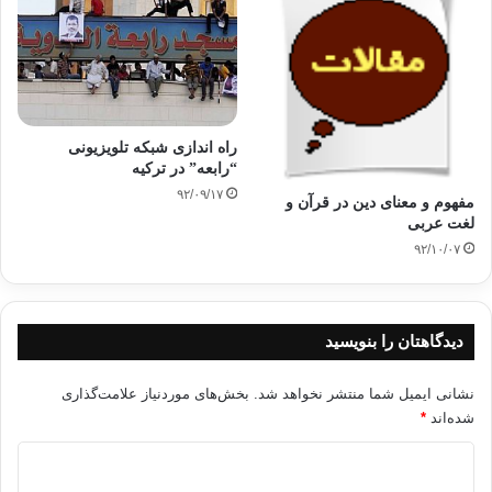
1-کدام نوع قدرت مورد نظراست
2-منزلت قدرت دراسلام
3-فواید قدرت ونمونه هائی ازقدرت درزندگی
راه اندازی شبکه تلویزیونی
بزرگان است
“رابعه” در ترکیه
۹۲/۰۹/۱۷
مفهوم و معنای دین در قرآن و
4-راه کسب قدرت چیست ؟
لغت عربی
۹۲/۱۰/۰۷
کدام نوع قدرت موردنظر است؟
دیدگاهتان را بنویسید
قدرت مورد نظردراین حدیث اعتماد به نفس،همت
عالی ،اراده استوار وذکاوت درخشان است.داشتن چنین خصوصیاتی لازمه بدنی
نشانی ایمیل شما منتشر نخواهد شد.
بخش‌های موردنیاز علامت‌گذاری
سالم می
شده‌اند
*
باشد.که ازقدیم گفته اند عقل سالم دربدن سالم.اما قدرت جسمانی که با نفس
شکست
د
خورده ،همت واراده پست وضعیف،عقل وحس ناتوان همراه باشد. مورد
ی