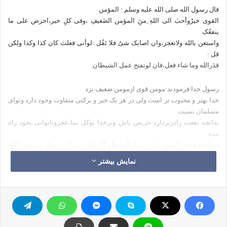
قال رسول الله صلی الله علیه وسلم : المؤمن
القوی خیرٌوأحبَ الی اللهِ ِمنَِ المؤمن الضَعیفِ ،وفی کلِِ خیر،احرص علی ما
ینفعُک
واستعن بالله ولاتعجز،وان اصابک شیٌ فلا تَقُل :لوأنی فعلت کان کذا وکذا ولکن
قل :
قدَرالله وما شاء فعل،فان لوتفتح عمل الشیطان.
رسول خدا فرمودند:مومن قوی ازمومن ضعیف نزد
خدا بهتر و محبوب تر است ولی در هر یک خیر و برکتی متفاوت وجود دارد.وتوای
مسلمان نسبت
بدانچه نفعت رادربردارد حریص باش وبرخدا توکل نما،عجزوناتوانی بخود راه
مده
وچنانچه چیزی ناپسند برایت پیش آمد مگو:اگرچنان می کردم چنان می شد بلکه
بگو:تقدیرخداچنین بود وخداهر کاری خواسته باشد انجام می دهد.زیرا لفظ
نمایش بیشتر
«اگر»وسوسه
های شیطانی راگسترش می دهد.
شرح حدیث