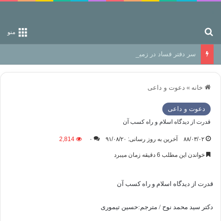
جستجو برای
منو
سر دفتر فساد در زمین‌، دوری وکناره‌گیری از راه خداست‌!
خانه
»
دعوت و داعی
دعوت و داعی
قدرت از دیدگاه اسلام و راه کسب آن
۸۸/۰۳/۰۲
آخرین به روز رسانی: ۹۱/۰۸/۲۰
۰
2,814
خواندن این مطلب 6 دقیقه زمان میبرد
قدرت از دیدگاه اسلام و راه کسب آن
دکتر سید محمد نوح / مترجم:حسین تیموری