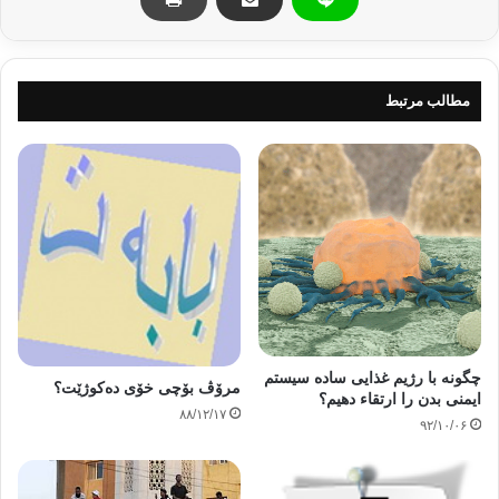
امتیازمنحصربفرد شخص مسلمان این است که
دارای تمام خصال نیکو باشد.زیرا او مومن وعالم است.قوی وشجاع است.آزاد
ازتمام قید
مطالب مرتبط
وبندهای دنیاست.صابربردباراست.امین وسخاوتمند است.پاکدامن،مجاهد
ومهربان
است.ازسرزنش ملامتگران نمی ترسد.زیرا به این جهت که آزاد است ونسبت به
آنچه که
منفعت دین ودنیای او را دربردارد.علاقمند می باشد.عجزوتنبلی رابه خود راه
نداده،به
قضا وقدرالهی راضی است وچشم وگوشش نسبت به نیرنگهای شیطان باز می
باشد.
حدیثی که اینک درصدد شرح وتبین آن هستیم
دعوتی است واضح وصریح به یکی از خصلتهای نیکو که عبارت از قدرت
چگونه با رژیم غذایی ساده سیستم
مرۆڤ بۆچی خۆی ده‌كوژێت؟
ونیرومندی می باشد
ایمنی بدن را ارتقاء دهیم؟
۸۸/۱۲/۱۷
۹۲/۱۰/۰۶
وبرای اینکه تصویردقیقی ازاین خصلت بدست
بیاوریم لازم است ازجوانب چهارگانه زیرمورد بررسی قرار بگیرد.