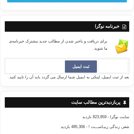
درموارد بسیاری ازپیامبرنقل شده که ازمظاهر
ضعف وناتوانی به خدا پناه می برد واینجا هم که پیامبر می فرماید:مومن قوی
ازمومن
ضعیف برتراست،می خواهد اهتمام وحرص شدید خود را به قدرت ونیرو نشان
خبرنامه نوگرا
دهد.
برای دریافت و باخبر شدن از مطالب جدید مشترک خبرنامه‌ی
ما شوید.
فوائد قدرت ونمونه هائی ازمردان قدرتمند
تاریخ اسلام
بعد از ثبت ایمیل، لینکی به ایمیل شما ارسال می گردد باید آن را تایید کنید.
بادرنظرگرفتن آنچه گذشت قدرت دارای فواید
زیادی است که مهم ترین آن باین ترتیب است.
1-جرأت درأمربه معروف ونهی ازمنکر بدون هیچ
پربازدیدترین مطالب سایت
خوف وهراس.چنانچه ابی حازم با عبدالملک بن مروان وعزالدین بن عبد السلام
با
سایت نوگرا
- 823,859 بازدید
ظاهربیبرس وابن تیمیه با غازان تاتاری برخورد کردند.
شعر، زندگی زیبـاســـت !
- 485,306 بازدید