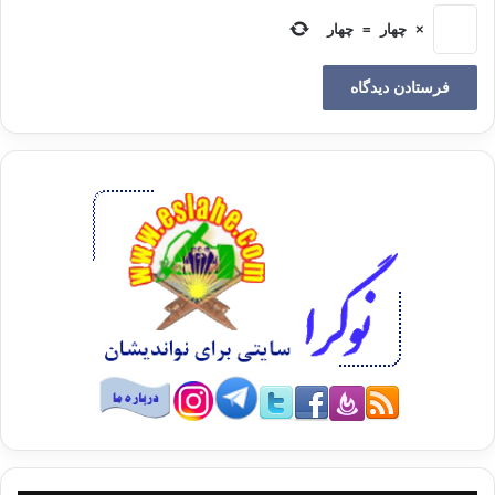
همان قومی که صخره های عظیم را دروادی
×
چهار
=
چهار
القری(میان مدینه وشام )می بریدند ومی تراشیدند (ودردل کوهها خانه ها وکاخها
می
ساختند)(وآیا خبرنداری که پروردگارت)بافرعون چه کرده است؟فرعونی که
دارای
(ساختمانهای محکم واستواری به شکل)میخها(وارونه همچون هرم)بود.اقوامی
که درشهرها
وکشورها طغیان وسرکشی کردند.ودرآنجاها خیلی فساد وتباهی به راه انداختند
لذا
پروردگارتو تازیانه عذاب رابرسرایشان فروریخت (وشلاق عذاب پیاپی برآنان
فروآورد)مسلما”پروردگارتودرکمین(مردمان ومترصد اعمال ایشان) است .
جایگاه قدرت دراسلام
قوت ونیرو به این معنا که ذکرشد،جایگاه
بلندی دراسلام دارد،زیراتنها راه جهاد که قله رفیع دین است داشتن قوت ونیرو
می
باشد وتاقدرت ونیرونباشد التزام کامل به اسلام برای فردمسلمان میسرنمی