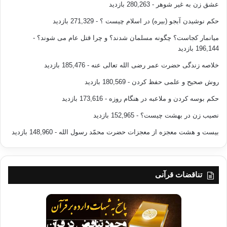
2-علاقه وشتاب بسوی جهاد وجری شدن درحمله
عشق زن به غیر شوهر
- 280,263 بازدید
وتعقیب دشمن،همانگونه که بلال باامیه بن خلف وعبدالله بن مسعود با ابی جهل
حکم نوشیدن آبجو (بیره) در اسلام چیست ؟
- 271,329 بازدید
سردار
کفردرروز بدربه مقابله برخواستند.وهمانطور که حنظله بن عامر-غسیل
میانمار کجاست؟ چگونه مسلمان شدند؟ و چرا قتل عام می شوند؟
-
الملائکه-درروز
196,144 بازدید
احد شجاعت ودلیری خود را نشان داد.
خلاصه زندگی حضرت عمر رضی الله تعالی عنه
- 185,476 بازدید
روش صحیح و علمی حفظ کردن
- 180,569 بازدید
3-صبروپایداری درمقابل مشکلات وشکنجه ها
درراه خدا،چنانکه مسلمانان صدراسلام وفرزندان حرکت اسلامی درمصر،سوریه
حکم بوسه کردن و ملاعبه در هنگام روزه
- 173,616 بازدید
،ودیگرممالک
نصیب زن در بهشت چیست؟
- 152,965 بازدید
اسلامی درمقابل اذیت وآزاردشمنان اسلام پایداری کردند.
بیست و هشت معجزه از معجزات حضرت محمّد رسول الله
- 148,960 بازدید
4-مواظبت ومحافظت برشعائرودستورات دینی
ازقبیل،نماز،زکات،روزه،حج،قرائت قران،ذکر،دعا،استغفاروخیرات وصدقات
وآمادگی کامل
درانجام مواردفوق وهمچنین زنده داشتن شبها وروزه روزها دراقتدا به سلف
تناقضات قرآنی
صالح امت
اسلام.