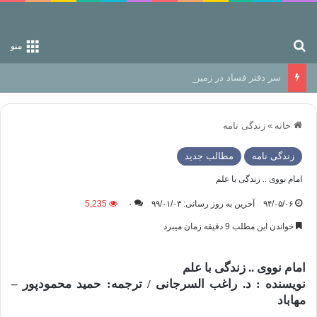
جستجو برای
منو
سر دفتر فساد در زمین‌، دوری وکناره‌گیری از راه خداست‌!
خانه
»
زندگی نامه
زندگی نامه
مطالب جدید
امام نووی .. زندگی با علم
۹۴/۰۵/۰۶
آخرین به روز رسانی: ۹۹/۰۱/۰۳
۰
5,235
خواندن این مطلب 9 دقیقه زمان میبرد
امام نووی .. زندگی با علم
نویسنده : د. راغب السرجانی / ترجمه: حمید محمودپور –
مهاباد