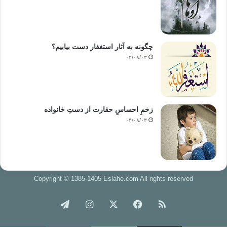
بدانیم که او تحصیل علم را در سن ۱۸ سالگی آغاز نموده است، می
فهمیم که چه اراده ی آهنین و تزلزل ناپذیر و قدرت و برکتی در عمر
او وجود داشته که تنها خدا به او عطا فرموده است.
از مشهورترین تالیفات امام نووی عبارتند از:
چگونه به آثار استغفار دست بیابیم؟
۰۴/۰۸/۰۳
۱- شرح مسلم: در این کتاب به جستجوی سند حدیث و لغت و
نامگذاری موضوعی که ناشناخته است می پردازد و معانی حدیث و
آنچه را از آن استنباط می شود شرح می دهد و گفته های کسانی را
که به ظاهر حدیث توجه می کنند و یا کسانی که با آنها مخالفند و
زخمِ احساسِ حقارت از دستِ خانواده
دلیل آنها را همراه با فوائد زیاد دیگری نقل می کند.
۰۴/۰۸/۰۳
۲- الروضه« روضه الطالبین »: این کتاب یکی از کتاب های بزرگ و
قابل اعتماد در مذهب شافعی است که امام نووی آن را از روی کتاب
امام رافعی یعنی « الشرح الکبیر» خلاصه نموده است و امامان آن را
تمجید کرده اند.
۳- المنهاج: از مشهورترین کتاب های نووی بود ه و آن خلاصه ی کتاب
Copyright © 1385-1405 Eslahe.com All rights reserved
« المحرَّر» رافعی است و امام نووی در مورد آن تصحیحات و گلچین
خوراک
فیس
X
اینستاگرام
تلگرام
هایی دارد.
۴- ریاض الصالحین:در میان کتب حدیث و وعظ هیچ کتابی در انتشار و