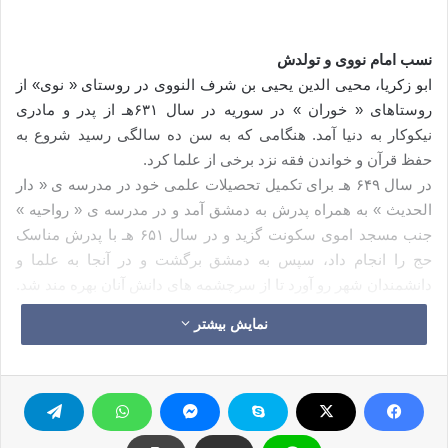
نسب امام نووی و تولدش
ابو زکریا، محیی الدین یحیی بن شرف النووی در روستای « نوی» از
روستاهای « خوران » در سوریه در سال ۶۳۱هـ از پدر و مادری
نیکوکار به دنیا آمد. هنگامی که به سن ده سالگی رسید شروع به
حفظ قرآن و خواندن فقه نزد برخی از علما کرد.
در سال ۶۴۹ هـ برای تکمیل تحصیلات علمی خود در مدرسه ی « دار
الحدیث » به همراه پدرش به دمشق آمد و در مدرسه ی « رواحیه »
جنب مسجد اموی سکونت گزید و در سال ۶۵۱ هـ با پدرش مناسک
حج را انجام داد، سپس به دمشق برگشت و در آنجا به علما و
دانشمندان شهر رو آورد تا از سرچشمه های دانش آنان بهره مند شد.
نمایش بیشتر
اخلاق و منش امام نووی
امام نووی شخصی با ابهت بود، کمتر می خندید و شوخی می کرد، او
حق می گفت؛ هرچند تلخ بود، در راه خدا از سرزنش هیچ ملامت
گری هراسی به دل راه نمی داد. زهد و پارسایی از مهمترین علایم
شخصیتش بود؛ به طوری که شرح حال نویسان اجماع دارند که او در