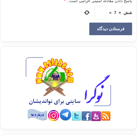
پاسخ دادن معادله امنیتی الزامی است .
*
از مشهورترین اساتید امام نووی، ابو الفرج عبدالرحمن بن ابی عمر و
محمد بن احمد مقدسی است و استادهای دیگر او عبارتند از: أبو
شش
×
7
=
إسماعیل بن أبى إسحاق إبراهیم ابن أبى الیسر وأبوالعباس أحمد بن
عبد الدائم، وأبو البقاء خالد النابلسی، وأبومحمد عبد العزیز بن عبد
الله محمد بن عبد المحسن الأنصاری، وضیاء بن تمام الحیصی،
والحافظ أبو الفضل محمد بن محمد البکری، وأبو الفضائل عبد الکریم
بن عبد الصمد خطیب دمشق، وأبو محمد عبد الرحمن بن سالم ین
یحیى الأبناری، وأبو زکریا یحیى بن الفتح الصیرفی الحرانی،
وأبوإسحاق إبراهیم بن علی بن أحمد بن فاضل الواسطی وغیره.
بهره های علمی امام نووی
نووی از جهت فقاهت:
ابن عطار در این باره می گوید: « او حافظ مذهب و قواعد و اصول و
فروع امام شافعی و مذاهب صحابه و تابعین و اختلاف علما و توافق و
اجماع آنان بود. او در همه ی این ها به پیروی از روش علمای سلف
شهرت داشت».
نووی به عنوان محدث: