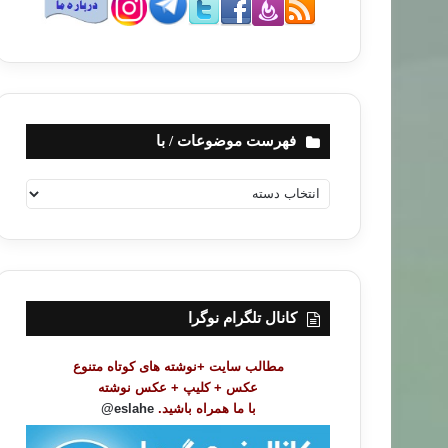
فهرست موضوعات / با
ف
ه
ر
س
ت
م
و
کانال تلگرام نوگرا
ض
و
مطالب سایت +نوشته های کوتاه متنوع
ع
عکس + کلیپ + عکس نوشته
ا
با ما همراه باشید.
eslahe@
ت
/