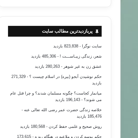
پربازدیدترین مطالب سایت
سایت نوگرا
- 823,838 بازدید
شعر، زندگی زیبـاســـت !
- 485,306 بازدید
عشق زن به غیر شوهر
- 280,263 بازدید
حکم نوشیدن آبجو (بیره) در اسلام چیست ؟
- 271,329
خبر های جدید
بازدید
۹۵/۰۸/۲۵
میانمار کجاست؟ چگونه مسلمان شدند؟ و چرا قتل عام
می شوند؟
- 196,143 بازدید
سی و برخی رهبران اخوان المسلمین لغو شد
خلاصه زندگی حضرت عمر رضی الله تعالی عنه
-
185,476 بازدید
روش صحیح و علمی حفظ کردن
- 180,568 بازدید
حکم بوسه کردن و ملاعبه در هنگام روزه
- 173,615