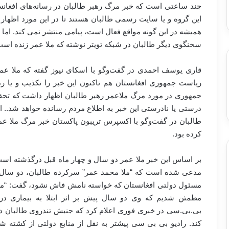
چند ساعتی است که خبر مرگ رهبر طالبان در رسانه‌های افغا
این گروه و یا سایت رسمی طالبان هستند تا در این مورد اظهار ن
همیشه در این گونه مواقع فعال است، پیامی منتشر نمی کند. اما
سخنگوی دیگر طالبان در شبکه تویتر نوشته که ملا عمر زنده است
قاری یوسف احمدی در گفت‌وگو با اسکای نیوز گفته که ملا عم
ریاست جمهوری افغانستان هم تاکنون این خبر را تکذیب و ی
جمهوری در مورد مرگ ملاعمر رهبر طالبان اظهار داشت که تحقیق
درستی یا نادرستی این خبر به اطلاع مردم رسانده خواهد شد.. 
طالبان در گفت‌وگو با اکسپرس تریبون پاکستان خبر مرگ ملا عم
کرده بود.
بر اساس این خبر ملا عمر دو سال و چهار ماه قبل درگذشته است.
مدعی شده است که “ملا محمد عمر” سرکرده طالبان، دو سال پ
مسئول دولتی افغانستان که خواسته نامش فاش نشود، گفت: “ما از
مطمئن شدیم که وی دو سال پیش بر اثر ابتلا به بیماری در
بی.بی.سی در خبری فوری اعلام کرد که جنبش تندروی طالبان در ا
کند. رادیو بی بی سی پیشتر به نقل از منابع دولتی از کشته ش