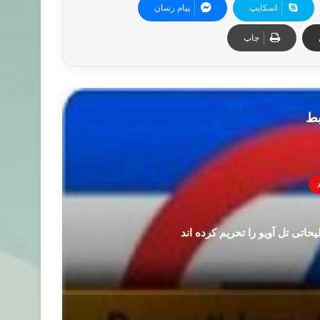
اسکایپ
پیام رسان
چاپ
بط
حاتی تل آویو را تحریم کرده اند