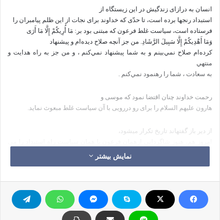
انسان به درازای زندگیش در این زیستگاه از
استبداد رنجها برده است، تا حدّی که خداوند برای نجات از این ظلم پیامبران را
فرستاده است، سیاست غلط فرعون که مبتنی بود بر: مَا أُرِيكُمْ إِلَّا مَا أَرَى
وَمَا أَهْدِيكُمْ إِلَّا سَبِيلَ الرَّشَادِ. من جز آنچه صلاح ديده‌ام و پيشنهاد
كرده‌ام صلاح نمي‌بينم و به شما پيشنهاد نمي‌كنم ، و من جز به راه هدايت و
منتهي
به سعادت ، شما را رهنمود نمي‌كنم .
رحمت خداوند چنان اقتضا نمود که موسی و
هارون علیهم السلام را برای رو دررویی با آن سیاست غلط مبعوث نماید.
از دیر باز گفته­اند تاریخ تکرار می­شود،
امروز هم، هنوز شاگردانی ازهمان فرعون با همان سیاست راه استبداد را می
پیمایند، و
نمایش بیشتر
بر عقل مردم حِجر می نهند ، فقط حرف خود را می­پذیرند، به دیگران اجازه­ی
تکلُّم نمی
دهند و سیاست او را دنبال می­نمایند.
پس لازم است شاگردان موسی و هارون نیز در هر
عصر و زمانی وجود داشته باشند، تا سدّی باشند در برابرآن حرکات زورگویانه، و