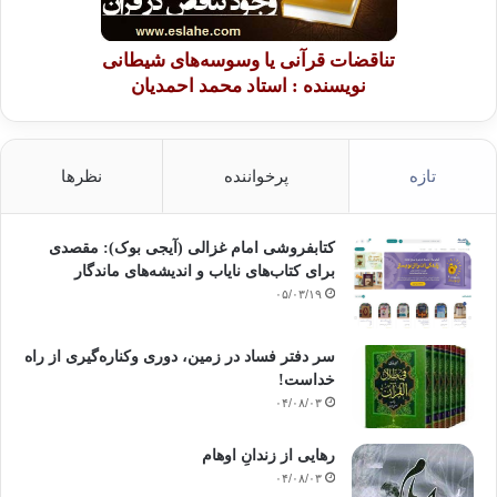
است، بدین معنی که حتماً یکی از این دو بر جامعه حاکم می­شود، و چون با هم در
تضاد
می­باشند جمع شان نیزمحال است.
تناقضات قرآنی یا وسوسه‌های شیطانی
نویسنده : استاد محمد احمدیان
علم و آگاهی سیاسی یکی از راههای مبارزه با
تازه
پرخواننده
نظرها
استبداد است، کسانی که تن به ظلم و خود محوری سیاستمداران می­دهند، هنوز
قدر
ومنزلت و استعدادهای خود را نشناخته­اند.
کتابفروشی امام غزالی (آیجی بوک): مقصدی
برای کتاب‌های نایاب و اندیشه‌های ماندگار
متی استعبدتم الناس و قد ولدتهم امهاتهم
۰۵/۰۳/۱۹
احرار.
سر دفتر فساد در زمین‌، دوری وکناره‌گیری از راه
نمی دانند که خداوند آنها را آزاد آفریده
خداست‌!
است، نمی دانند که حق دارند، و وظیفه­ی شهروندی­شان چنان اقتضا می­کند که
۰۴/۰۸/۰۳
خود سر
نوشت خود را رقم بزنند.
رهایی از زندانِ اوهام
۰۴/۰۸/۰۳
لذا ضروری است که اندیشمندان به روشنگری در