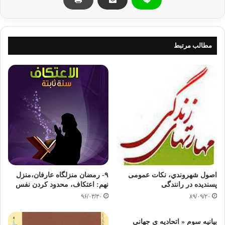
بنواسرائیل­ها را از چنگ فرعون صفتان بستانند.
مطالب مرتبط
در نظام استبدادی
نه
گفتن به حاکمیّت
مساوی است با برخورد خشن و تند حاکم، قَالَ لَئِنِ اتَّخَذْتَ إِلَهاً غَيْرِي
لَأَجْعَلَنَّكَ مِنَ الْمَسْجُونِينَ./شعراء:29‏ ( فرعون سخت برآشفت و ) گفت :
اگر جز مرا به پروردگاري برگزيني تو را از زمره زندانيان خواهم كرد ( و در
بيغوله‌هاي
زندان همچون ديگران خواهي پوسيد ) . ‏
امّا
در نظام اسلامی
نه
گفتن به حاکم یک واجب شرعی است، که انسان با ترک
کردن آن
مستلزم عذاب خداوند در قیامت خواهد شد.
اصول شهروندي، نکات عمومی
۹- رمضان منزلگاه عارفان،منزل
پسندیده در رانندگی
نهم: اعتکاف، محدود کردن نفس
امر به معروف و نهی ازمنکر در جامعه اسلامی قاعده
۹۶/۰۳/۳۰
۸۹/۰۹/۲۰
عامّی است که حاکم هم از آن مستثنی نمی­باشد.
بیانیه سوم « اتحادیه ی جهانی