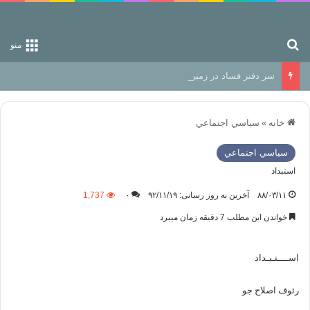
جستجو برای
منو
سر دفتر فساد در زمین‌، دوری وکناره‌گیری از راه خداست‌!
خانه
»
سياسي اجتماعي
سياسي اجتماعي
استبداد
۸۸/۰۳/۱۱
آخرین به روز رسانی: ۹۲/۱۱/۱۹
۰
1,737
خواندن این مطلب 7 دقیقه زمان میبرد
اســــتـبـداد
رئوف اصلاح جو