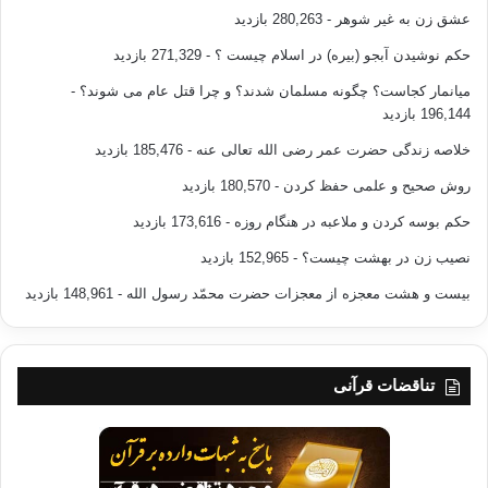
اسلامی بی معنی و بی
عشق زن به غیر شوهر
- 280,263 بازدید
مفهوم خواهد بود.
[7]
حکم نوشیدن آبجو (بیره) در اسلام چیست ؟
- 271,329 بازدید
از زمانی که مستبدین، نظام شورا را از سیستم
میانمار کجاست؟ چگونه مسلمان شدند؟ و چرا قتل عام می شوند؟
-
حاکمیّت اسلامی حذف کردند، تلاش و جهاد مستمرّ برای اعاده­ی آن واجب
196,144 بازدید
شرعی هر
خلاصه زندگی حضرت عمر رضی الله تعالی عنه
- 185,476 بازدید
مسلمانی است، تحمّل زندان ، اشکنجه و آزار ائمه اربعه و سایر علمای اسلامی
در همین
روش صحیح و علمی حفظ کردن
- 180,570 بازدید
راستا بوده است.
حکم بوسه کردن و ملاعبه در هنگام روزه
- 173,616 بازدید
استبداد در هر قالبی باشد، خانوادگی،عشیره­ای،
نصیب زن در بهشت چیست؟
- 152,965 بازدید
حزبی و حکومتی مذموم است، و یکی از عوامل تأثیر گذار در عدمِ رشد و
بیست و هشت معجزه از معجزات حضرت محمّد رسول الله
- 148,961 بازدید
شکوفائی
استعدادها،و در نتیجه جامعه خواهد بود.
تناقضات قرآنی
شورا و استبداد از آن دسته مفاهیمی هستند در
مقابل یکدیگر قرار گرفته اند، به اصطلاح منطقیون: قضیه، مانعة الجمع و مانعة
الخلو