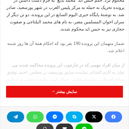
محکوم کرد. حکم حبس ابد “محمد بدیع” به جرم دست داشتن در
پرونده تحریک به حمله به مرکز پلیس العرب در شهر پورسعید، صادر
شد. به نوشتۀ پایگاه خبری الیوم السابع در این پرونده، دو تن دیگر از
سران اخوان المسلمین مصر، به نام های محمد البلتاجی و صفوت
حجازی نیز به حبس ابد محکوم شدند.
شمار متهمان این پرونده 190 نفر بود که احکام همۀ آن ها روز شنبه
اعلام شد.
از میان افراد مهمی که در چارچوب این پرونده محاکمه شدند می
توان به اکرم الشاعر نماینده سابق پورسعید در مجلس، احمد توفیق
صالح الحولانی نماینده مجلس، جمال عبید نماینده مجلس و شماری
دیگری از سران و اعضای اخوان المسلمین اشاره کرد.
نمایش بیشتر
“محمد بدیع” همچنین در پرونده دیگری به نام “اتاق عملیات چهارم” به
اتهام برنامه ریزی برای مقابله با نظام این کشور با استفاده از زور به
اعدام محکوم شده است.