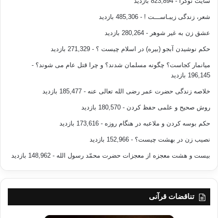
سایت نوگرا
- 823,894 بازدید
شعر، زندگی زیبـاســـت !
- 485,306 بازدید
عشق زن به غیر شوهر
- 280,264 بازدید
حکم نوشیدن آبجو (بیره) در اسلام چیست ؟
- 271,329 بازدید
میانمار کجاست؟ چگونه مسلمان شدند؟ و چرا قتل عام می شوند؟
-
196,145 بازدید
خلاصه زندگی حضرت عمر رضی الله تعالی عنه
- 185,477 بازدید
روش صحیح و علمی حفظ کردن
- 180,570 بازدید
حکم بوسه کردن و ملاعبه در هنگام روزه
- 173,616 بازدید
نصیب زن در بهشت چیست؟
- 152,966 بازدید
بیست و هشت معجزه از معجزات حضرت محمّد رسول الله
- 148,962 بازدید
تناقضات قرآنی