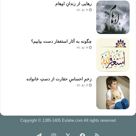
رهایی از زندانِ اوهام
۰۴/۰۸/۰۳
چگونه به آثار استغفار دست بیابیم؟
۰۴/۰۸/۰۳
زخمِ احساسِ حقارت از دستِ خانواده
۰۴/۰۸/۰۳
Copyright © 1385-1405 Eslahe.com All rights reserved
خوراک
فیس
X
اینستاگرام
تلگرام