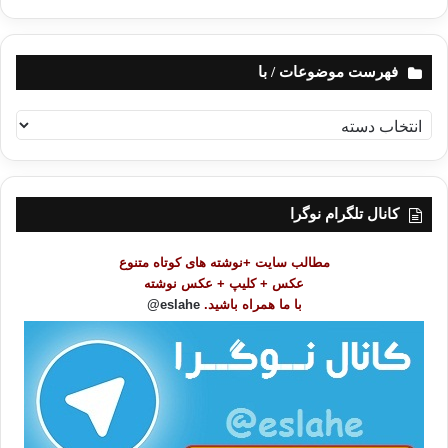
فهرست موضوعات / با
ف
ه
ر
س
ت
کانال تلگرام نوگرا
م
و
مطالب سایت +نوشته های کوتاه متنوع
ض
عکس + کلیپ + عکس نوشته
و
با ما همراه باشید.
eslahe@
ع
ا
ت
/
ب
ا