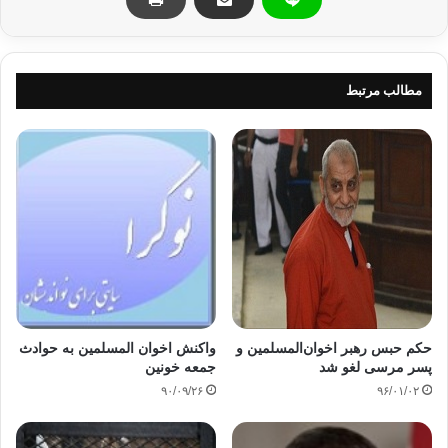
http://fa.alalam.ir/news/1731665#sthash.DK4xQjtR.dpuf
اخوان المسلمین مصر
محمد بدیع
مطالب مرتبط
کپی آدرس
حکم حبس رهبر اخوان‌المسلمین و
واکنش اخوان المسلمین به حوادث
پسر مرسی لغو شد
جمعه خونین
۹۰/۰۹/۲۶
۹۶/۰۱/۰۲