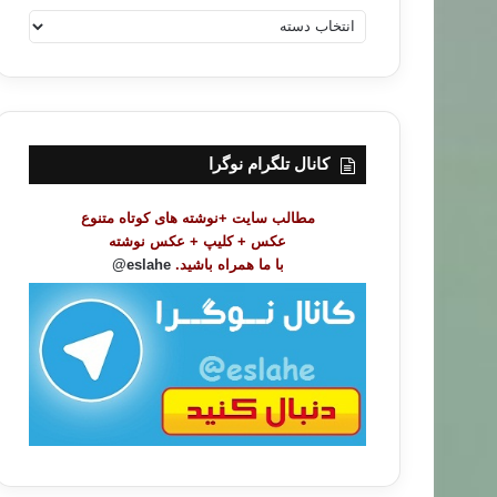
ف
ه
ر
س
ت
م
و
کانال تلگرام نوگرا
ض
و
مطالب سایت +نوشته های کوتاه متنوع
ع
عکس + کلیپ + عکس نوشته
ا
با ما همراه باشید.
eslahe@
ت
/
ب
ا