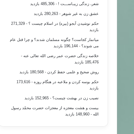
شعر، زندگی زیبـاســـت !
- 485,306 بازدید
عشق زن به غیر شوهر
- 280,263 بازدید
خبر های جدید
حکم نوشیدن آبجو (بیره) در اسلام چیست ؟
- 271,329
بازدید
۹۵/۰۸/۰۲
در خصوص صدور اولین حکم نهایی حبس محمد مرسی
میانمار کجاست؟ چگونه مسلمان شدند؟ و چرا قتل عام
می شوند؟
- 196,144 بازدید
خلاصه زندگی حضرت عمر رضی الله تعالی عنه
-
185,476 بازدید
روش صحیح و علمی حفظ کردن
- 180,568 بازدید
حکم بوسه کردن و ملاعبه در هنگام روزه
- 173,616
بازدید
نصیب زن در بهشت چیست؟
- 152,965 بازدید
بیست و هشت معجزه از معجزات حضرت محمّد رسول
الله
- 148,960 بازدید