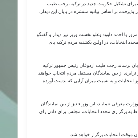
دیگر آماده انتخابات می شود.در پی اتمام مهلت ۴۵ روزه برای تشکیل حکومت جدید در ترکیه، رجب طیب
رفت. بر اساس بیانیه منتشره در پایان این دیدار،
وز با احمد داووداوغلو نخست وزیر نیز دیدار و گفتگو
ه برگزاری مجدد انتخابات، در اولین یکشنبه مردم ترکیه پای
بات در نظر دارد تا این روند را طی ۶۰ روز به پایان برساند.رجب طیب اردوغان رئیس جمهور ترکیه
ترابری از بین نمایندگان مستقل مردم انتخاب خواهند
ز انتخابات و به نسبت میزان آرایی که بدست آورده
رت معرفی ننمایند، این وزراء نیز از بین نمایندگان
ز انتشار تصمیم مربوط به برگزاری مجدد انتخابات، مجلس برای دادن رای
ان موقت انتخابات برگزار خواهد شد.