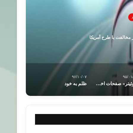
 مخالفت با طرح آمریکا
۹۶/۱۰/۰۷
۹۵/۰۱
«توئیتر» صفحات اختصاصی گردان‌های القسام را حذف کرد
ظلم به خود