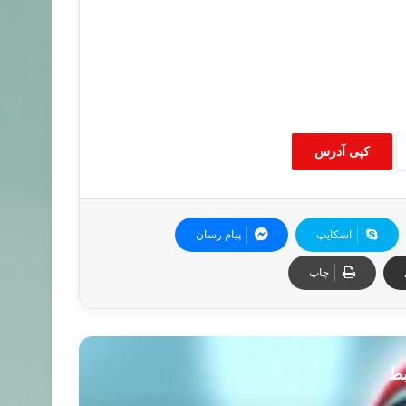
کپی آدرس
اسکایپ
پیام رسان
چاپ
بط