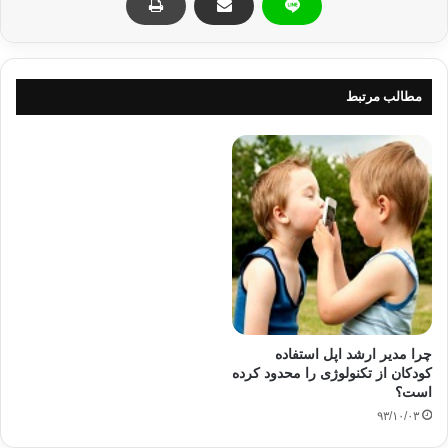
که در ‌مهمانی‌ها به جای گپ زدن با حاضران، به غایب‌های جمع وایبر
می‌زنند و به‌جای چند متر دویدن، به‌دنبال نصب انواع اپلیکیشن‌های
سلامت روی گوشی خود هستند. هدیه پژوهشگران فناوری اطلاعات
به بچه‌های امروزی نه هوش بیشتر و نه ذهن آماده‌تر است. آنها روی
مطالب مرتبط
مبل‌های راحتی، صاحب بدنی خسته و انباشه از چربی می‌شوند و
پشت صفحه تبلت‌ها، چشم‌هایی آزرده و ذهنی آشفته را از آن خود
می‌کنند.
شاید بعد از خواندن این یادداشت، به قصد گرفتن تبلت فرزندتان از
او، از روی مبل بلند شوید؛ اما بنشینید! نیازی به محروم کردن
فرزندتان از تبلتش نیست، کافی است خودتان همین حالا گوشی را
روی زمین بگذارید و نه با حرف، بلکه با آوردن ورزش و مطالعه به
ساعت‌های مرده‌تان، به کودک خود هم سبک زندگی سالم را آموزش
دهید.
چرا مدیر ارشد اپل استفاده
کودکان از تکنولوژی را محدود کرده
ساعت های استفاده کودکان از وسایل الکترونیکی را کاهش دهید…
است؟
۹۳/۱۰/۰۳
به ساعت نگاه کنید