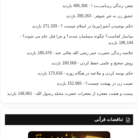
شعر، زندگی زیبـاســـت !
- 485,306 بازدید
عشق زن به غیر شوهر
- 280,263 بازدید
حکم نوشیدن آبجو (بیره) در اسلام چیست ؟
- 271,329 بازدید
میانمار کجاست؟ چگونه مسلمان شدند؟ و چرا قتل عام می شوند؟
-
196,144 بازدید
خلاصه زندگی حضرت عمر رضی الله تعالی عنه
- 185,476 بازدید
روش صحیح و علمی حفظ کردن
- 180,569 بازدید
حکم بوسه کردن و ملاعبه در هنگام روزه
- 173,616 بازدید
نصیب زن در بهشت چیست؟
- 152,965 بازدید
بیست و هشت معجزه از معجزات حضرت محمّد رسول الله
- 148,961 بازدید
تناقضات قرآنی