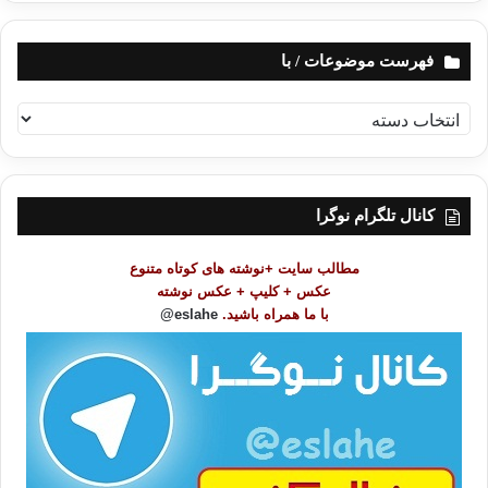
فهرست موضوعات / با
ف
ه
ر
س
ت
کانال تلگرام نوگرا
م
و
مطالب سایت +نوشته های کوتاه متنوع
ض
عکس + کلیپ + عکس نوشته
و
با ما همراه باشید.
eslahe@
ع
ا
ت
/
ب
ا