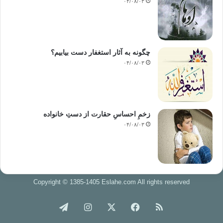
۰۴/۰۸/۰۳
چگونه به آثار استغفار دست بیابیم؟
۰۴/۰۸/۰۳
زخمِ احساسِ حقارت از دستِ خانواده
۰۴/۰۸/۰۳
Copyright © 1385-1405 Eslahe.com All rights reserved
خوراک
فیس
X
اینستاگرام
تلگرام