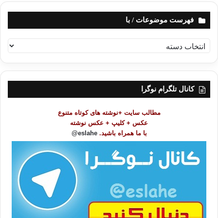
فهرست موضوعات / با
ف
ه
ر
س
ت
کانال تلگرام نوگرا
م
و
مطالب سایت +نوشته های کوتاه متنوع
ض
عکس + کلیپ + عکس نوشته
و
با ما همراه باشید.
eslahe@
ع
ا
ت
/
ب
ا