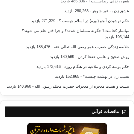
شعر، زندگی زیبـاســـت !
- 485,306 بازدید
عشق زن به غیر شوهر
- 280,263 بازدید
حکم نوشیدن آبجو (بیره) در اسلام چیست ؟
- 271,329 بازدید
میانمار کجاست؟ چگونه مسلمان شدند؟ و چرا قتل عام می شوند؟
-
196,144 بازدید
خلاصه زندگی حضرت عمر رضی الله تعالی عنه
- 185,476 بازدید
روش صحیح و علمی حفظ کردن
- 180,569 بازدید
حکم بوسه کردن و ملاعبه در هنگام روزه
- 173,616 بازدید
نصیب زن در بهشت چیست؟
- 152,965 بازدید
بیست و هشت معجزه از معجزات حضرت محمّد رسول الله
- 148,960 بازدید
تناقضات قرآنی