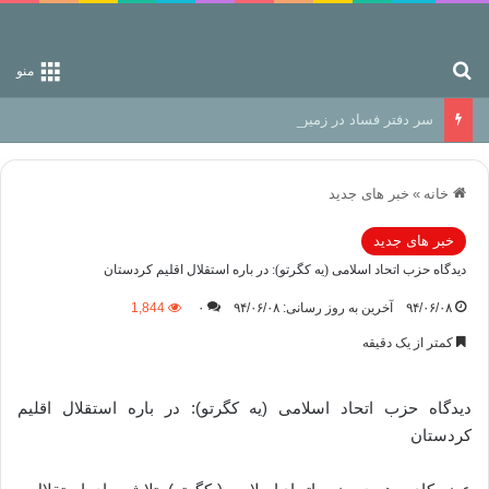
جستجو برای
منو
سر دفتر فساد در زمین‌، دوری وکناره‌گیری از راه خداست‌!
خانه
»
خبر های جدید
خبر های جدید
دیدگاه حزب اتحاد اسلامی (یه کگرتو): در باره استقلال اقلیم کردستان
۹۴/۰۶/۰۸
آخرین به روز رسانی: ۹۴/۰۶/۰۸
۰
1,844
کمتر از یک دقیقه
دیدگاه حزب اتحاد اسلامی (یه کگرتو): در باره استقلال اقلیم
کردستان