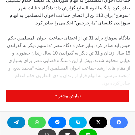
جماعت اخوان المسلمین به اتهام سوزاندن یک کلیسا احکام سنگینی
صادر کرد. پایگاه الیوم السابع گزارش داد: دادگاه جنایات شهر
“سوهاج” برای 119 تن از اعضای جماعت اخوان المسلمین به اتهام
سوزاندن کلیسای “مارجرجس” احکامی را صادر کرد.
دادگاه سوهاج برای 31 تن از اعضای جماعت اخوان المسلمین حکم
حبس ابد صادر کرد. بنابر حکم دادگاه مصر 57 متهم دیگر به گذراندن
15 سال زندان و 31 تن دیگر به گذراندن 10 سال زندان حضوری و
غیابی محکوم شدند. پیش از این دستگاه قضایی مصر برای بسیاری
از مقام های ارشد جماعت اخوان المسلمین از جمله “محمد بدیع” و
“محمد مرسی” به اتهام فرار از زندان وادی النطرون حکم اعدام
صادر کرده بود.
نمایش بیشتر
http://www.ghatreh.com/news/nn27371150.
اخوان المسلمین
مصر