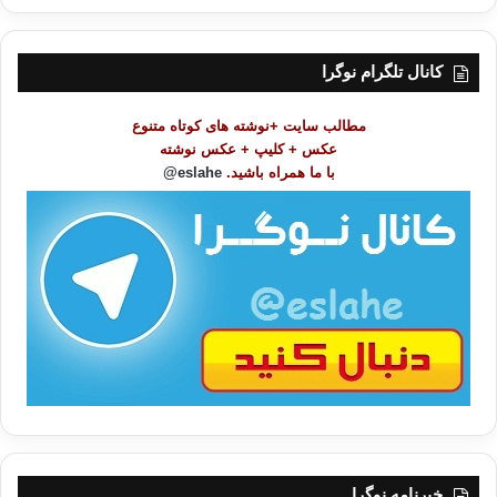
ر
س
ت
کانال تلگرام نوگرا
م
و
مطالب سایت +نوشته های کوتاه متنوع
ض
عکس + کلیپ + عکس نوشته
و
با ما همراه باشید.
eslahe@
ع
ا
ت
/
ب
ا
خبرنامه نوگرا