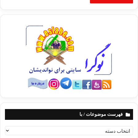
فهرست موضوعات / با
ف
ه