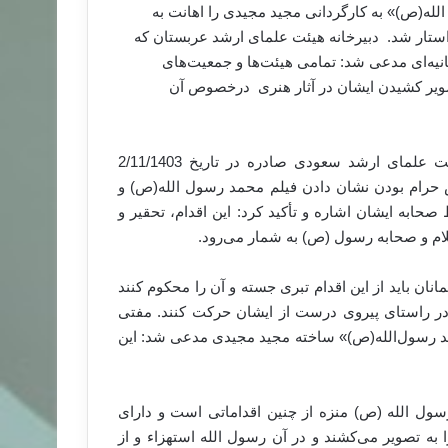
لله(ص)» به کارگردانی مجید مجیدی را اهانت به
استار شد. دبیرخانه هیئت علمای ارشد عربستان که
نیه‌ای مدعی شد: تمامی هیئت‌ها و جمعیت‌های
ویر کشیدن ایشان در آثار هنری درخصوص آن
در این بیانیه آمده است: این هیئت به مصوبه شماره 107 هیئت علمای ارشد سعودی صادره در تاریخ 2/11/1403
رام بودن نشان دادن فیلم محمد رسول الله(ص) و
صحابه ایشان اشاره و تأکید کرد: این اقدام، تحقیر و
ام و صحابه رسول (ص) به شمار می‌رود.
ن باید از این اقدام تبری جسته و آن را محکوم کنند
در راستای پیروی درست از ایشان حرکت کنند. مفتی
مد رسول‌الله(ص)» ساخته مجید مجیدی مدعی شد: این
ول الله (ص) منزه از چنین اقداماتی است و دارای
 تصویر می‌کشند و در آن رسول‌ الله استهزاء و از