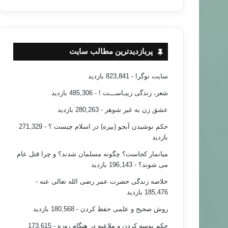
پربازدیدترین مطالب سایت
سایت نوگرا
- 823,841 بازدید
شعر، زندگی زیبـاســـت !
- 485,306 بازدید
مطالب جدید
عشق زن به غیر شوهر
- 280,263 بازدید
حکم نوشیدن آبجو (بیره) در اسلام چیست ؟
- 271,329
۹۶/۰۵/۱۶
بازدید
تنفیذ، تحلیف و تهمیش!
میانمار کجاست؟ چگونه مسلمان شدند؟ و چرا قتل عام
می شوند؟
- 196,143 بازدید
خلاصه زندگی حضرت عمر رضی الله تعالی عنه
-
185,476 بازدید
روش صحیح و علمی حفظ کردن
- 180,568 بازدید
حکم بوسه کردن و ملاعبه در هنگام روزه
- 173,615