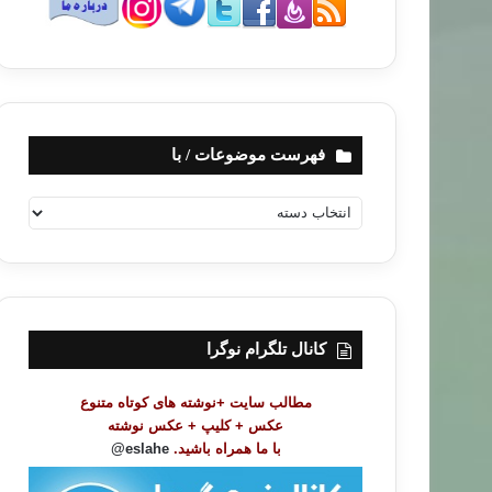
فهرست موضوعات / با
ف
ه
ر
س
ت
م
و
کانال تلگرام نوگرا
ض
و
مطالب سایت +نوشته های کوتاه متنوع
ع
عکس + کلیپ + عکس نوشته
ا
با ما همراه باشید.
eslahe@
ت
/