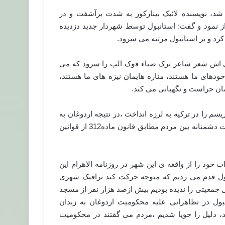
 شد، نویسنده لائیک بینارکور به شدت برآشفت و در
از نمود و گفت: استانبول توسط شهردار جدید دزدیده
د و بر استانبول مرثیه می سرود.
رت در سخنرانی اش شعر شاعر ترک ضیاء قوک الب را سرود که می
ودهای ما هستند، مناره هایمان نیزه های ما هستند،
ان حراست و نگهبانی می کند.
سم را در ترکیه به لرزه انداخت ،در نتیجه اردوغان به
اتهام تهدید علیه امنیت ملی و ایجاد تفرقه و بیدار کردن احساسات دشمنانه بین مردم مطابق قانون ماده312 از قوانین
 داشت مشاهدات خود را از واقعه ی این شهر در روزنامه الاهرام این
نبول قدم می زدیم که متوجه حرکت کند ترافیک شهری
جمعیتی را ندیده بودیم بیش ازصد هزار نفر از مسجد
بول در تظاهراتی علیه محکومیت اردوغان به زندان
، دلیل را جویا شدیم ،مردم می گفتند در محکومیت