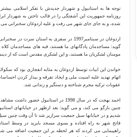
توجه ها به استانبول و شهردار جدیدش با تفکر اسلامی بیشتر
روزنامه جمهوریت این آشفتگی را در قالب تاختن به شهردار ابر
شده، و به جای جای شهر می رفت و علیه اردوغان سخنرانی می کر
اردوغان در سبتامبر1997 در سفری به استان س
گوید: مساجدمان پادگانهای ما هستند، قبه های مساجدمان کلاه خ
مومنان لشکریان ما هستند، و این لشکری مقدس است که از دینم
خواندن این ابیات توسط اردوغان به مثابه انفجاری بود که سکولاری
عقوبات ترکیه مجرم شناخته و دستگیر و زندانی شد.
احمد بهجت که در سال 1998 در استانبول حضور
چنین بازگو می کند، و می گوید: بعد ازظهر در خیابانهای استا
شدیم و در خیابانها سیل جمعیت سرازیر شد تا آن وقت چنین سیل 
فاتح شهر به راه افتاده و بسوی مسجد بایزید در وسط استان
راهپیمایی می کردند که هر لحظه بر این جمعیت اضافه می شد