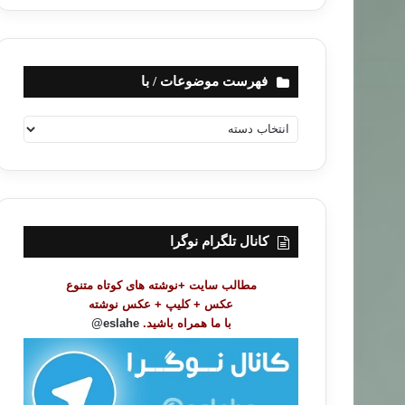
فهرست موضوعات / با
ف
ه
ر
س
ت
م
و
کانال تلگرام نوگرا
ض
و
مطالب سایت +نوشته های کوتاه متنوع
ع
عکس + کلیپ + عکس نوشته
ا
با ما همراه باشید.
eslahe@
ت
/
ب
ا