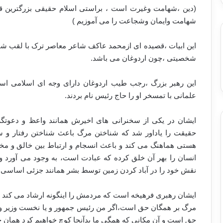
(دین ،شهامت وغیرت است ، براستی اسلام حقیقی بزرگترین ق
شهامت وایمان وشجاعت را می آموزیم )
این ابیات ،قصیده ای ازمحمد عاکف شاعر معاصر ترک با لقب شاع
شخصیتی ،چون اردوغان می باشد.
این رهبر بزرگ ،رجب طیب اردوغان دارای وجه ای اسلامی است
علمانی با تمسخر او را حاج رئیس نام بردند.
ایشان در یکی از سخنرانی های اخیرش همانند واعظ و دعوتگر
حقیقت را یاداور شد که شناختن مرگ باعث شناختن رفتار و 
هستی هماهنگ می کند و باعث انسجام و ارتباط بین خالق و مخلو
انسان را بهر آن خلق کرده که عبادت است، به وجود می آورد و ت
نقش خود را در آباد کردن زمین توسط بشر همانند جزئی اساسی ای
ایشان رهبری فرهیخه است که مردمش را اینگونه ارشاد می کند و 
مرگ بر همگان حق است،اگر من رئیس جمهور و یا نخست وزیر و یا ب
حق است و آن مکانی که همگی ما بدآنجا کوچ خواهیم کرد همان