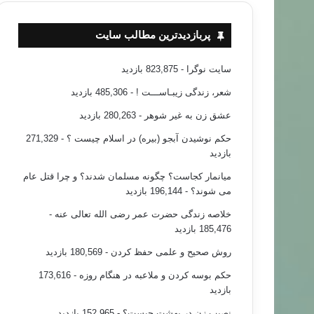
پربازدیدترین مطالب سایت
سایت نوگرا
- 823,875 بازدید
شعر، زندگی زیبـاســـت !
- 485,306 بازدید
عشق زن به غیر شوهر
- 280,263 بازدید
حکم نوشیدن آبجو (بیره) در اسلام چیست ؟
- 271,329
بازدید
میانمار کجاست؟ چگونه مسلمان شدند؟ و چرا قتل عام
می شوند؟
- 196,144 بازدید
خلاصه زندگی حضرت عمر رضی الله تعالی عنه
-
185,476 بازدید
روش صحیح و علمی حفظ کردن
- 180,569 بازدید
حکم بوسه کردن و ملاعبه در هنگام روزه
- 173,616
بازدید
نصیب زن در بهشت چیست؟
- 152,965 بازدید