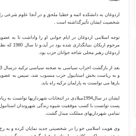
اردوغان به دانشکده ائمه و خطبا ملحق و در آنجا علوم شرعی را
شخصیت ایشان تأثیرگذاشته است .
توجه اسلامی اردوغان در ایام جوانی او را واداشت تا به 
مرحوم اربکان 
اردوغان رهبر محلی شاخه جوانان حزب بود.
و به ریاست بخش استانبول حزب منسوب شد، سپس به عضویت 
بارها می توانست به پارلمان ترکیه راه یابد.
ایشان در سال1994میلادی در انتخابات شهرداریها توا
پست توانست با کسب موفقیت شیوه زندگی شهروندان استانبول را 
تمامی شهرداریهای مملکت مبدل گشت.
وی هویت اسلامی خو را در شخصیتی جدید نمایان کرده و به رخ م
درخدمت ساکنین کلانشهر استانبول قرار گرفت و بدینگونه در