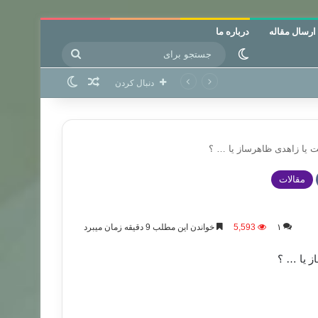
ارسال مقاله
درباره ما
جستجو
تغییر پوسته
برای
نوشته تصادفی
تغییر پوسته
دنبال کردن
 یا زاهدی ظاهرساز یا … ؟
مقالات
۱
5,593
خواندن این مطلب 9 دقیقه زمان میبرد
ز یا … ؟