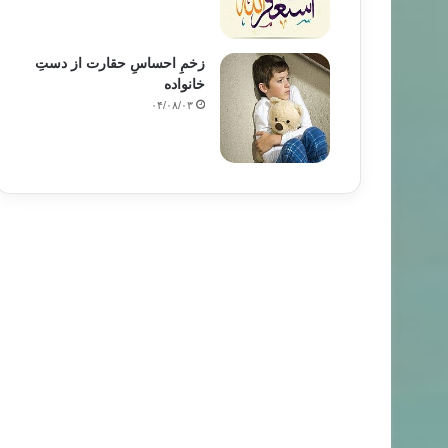
زخمِ احساسِ حقارت از دستِ
خانواده
۰۴/۰۸/۰۳