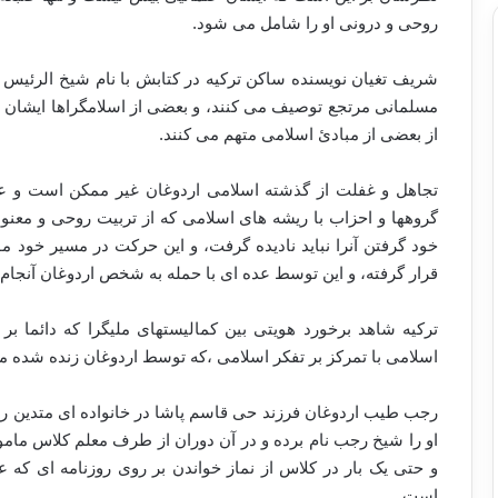
روحی و درونی او را شامل می شود.
شریف تغیان نویسنده ساکن ترکیه در کتابش با نام شیخ الرئیس د
مسلمانی مرتجع توصیف می کنند، و بعضی از اسلامگراها ایشان ر
از بعضی از مبادئ اسلامی متهم می کنند.
تجاهل و غفلت از گذشته اسلامی اردوغان غیر ممکن است و ع
گروهها و احزاب با ریشه های اسلامی که از تربیت روحی و معنو
خود گرفتن آنرا نباید نادیده گرفت، و این حرکت در مسیر خود م
قرار گرفته، و این توسط عده ای با حمله به شخص اردوغان آنجام 
ترکیه شاهد برخورد هویتی بین کمالیستهای ملیگرا که دائما بر
اسلامی با تمرکز بر تفکر اسلامی ،که توسط اردوغان زنده شده م
رجب طیب اردوغان فرزند حی قاسم پاشا در خانواده ای متدین رشد
او را شیخ رجب نام برده و در آن دوران از طرف معلم کلاس مامور 
و حتی یک بار در کلاس از نماز خواندن بر روی روزنامه ای که
است.