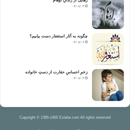
رهایی از زندانِ اوهام
۰۴/۰۸/۰۳
چگونه به آثار استغفار دست بیابیم؟
۰۴/۰۸/۰۳
زخمِ احساسِ حقارت از دستِ خانواده
۰۴/۰۸/۰۳
Copyright © 1385-1405 Eslahe.com All rights reserved