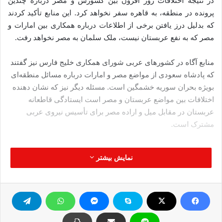
در نتیجه اختلافات روز افزون بین کشورش و مصر درباره چندین
پرونده در منطقه، به قاهره سفر نخواهد کرد. این منابع تأکید کردند
که بدلیل درز یافتن برخی از اطلاعات درباره همکاری بین امارات و
مصر که به نفع عربستان نیست، ملک سلمان به مصر نخواهد رفت.
منابع آگاه در کشورهای عربی شورای همکاری خلیج فارس نیز گفتند
که پادشاه سعودی از مواضع مصر و امارات درباره مسائل منطقه‌ای
بویژه بحران سوریه خشمگین است. مسئله دیگر نیز که نشان دهنده
اختلافات بین مواضع عربستان و مصر است ایستادگی قاطعانه
عربستان در مقابل میل و اراده مصر برای تأسیس نیروی عربی
مشترک است.
تحلیلگران معتقدند که این مخالفت عربستان در نتیجه این است که
نمایش بیشتر
ریاض از اهداف مصر از تشکیل این نیروی عربی و دخالت در لیبی و
تقویت خلیفه حفتر با کمک امارات آگاه است. بعد از اینکه عادل
الجبیر وزیر خارجه سعودی اخبار منتشر شده درباره سفر احتمالی
سلمان بن عبدالعزیز به مصر در راه بازگشت از آمریکا را تکذیب کرد،
سلمان بن عبدالعزیز روز یکشنبه برای گذراندن تعطیلات وارد شهر