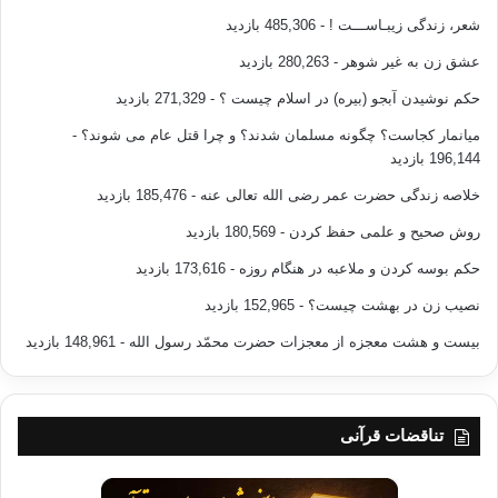
شعر، زندگی زیبـاســـت !
- 485,306 بازدید
عشق زن به غیر شوهر
- 280,263 بازدید
حکم نوشیدن آبجو (بیره) در اسلام چیست ؟
- 271,329 بازدید
میانمار کجاست؟ چگونه مسلمان شدند؟ و چرا قتل عام می شوند؟
-
196,144 بازدید
خلاصه زندگی حضرت عمر رضی الله تعالی عنه
- 185,476 بازدید
روش صحیح و علمی حفظ کردن
- 180,569 بازدید
حکم بوسه کردن و ملاعبه در هنگام روزه
- 173,616 بازدید
نصیب زن در بهشت چیست؟
- 152,965 بازدید
بیست و هشت معجزه از معجزات حضرت محمّد رسول الله
- 148,961 بازدید
تناقضات قرآنی