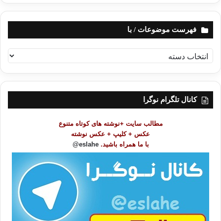
فهرست موضوعات / با
ف
ه
ر
س
ت
کانال تلگرام نوگرا
م
و
مطالب سایت +نوشته های کوتاه متنوع
ض
عکس + کلیپ + عکس نوشته
و
با ما همراه باشید.
eslahe@
ع
ا
ت
/
ب
ا