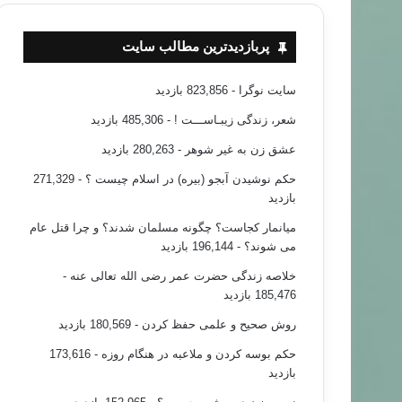
سردشت به بمباران شیمیایی خان‌شیخون ادلب سوریه
پربازدیدترین مطالب سایت
سایت نوگرا
- 823,856 بازدید
شعر، زندگی زیبـاســـت !
- 485,306 بازدید
عشق زن به غیر شوهر
- 280,263 بازدید
حکم نوشیدن آبجو (بیره) در اسلام چیست ؟
- 271,329
بازدید
میانمار کجاست؟ چگونه مسلمان شدند؟ و چرا قتل عام
می شوند؟
- 196,144 بازدید
خلاصه زندگی حضرت عمر رضی الله تعالی عنه
-
185,476 بازدید
روش صحیح و علمی حفظ کردن
- 180,569 بازدید
حکم بوسه کردن و ملاعبه در هنگام روزه
- 173,616
بازدید