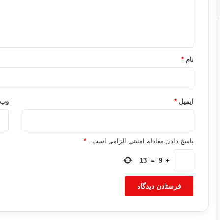
ا
ه
*
نام
*
ایمیل
*
وب‌
پاسخ دادن معادله امنیتی الزامی است .
*
13
=
9
+