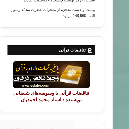
نصیب زن در بهشت چیست؟
- 152,965 بازدید
بیست و هشت معجزه از معجزات حضرت محمّد رسول
الله
- 148,960 بازدید
تناقضات قرآنی
تناقضات قرآنی یا وسوسه‌های شیطانی
نویسنده : استاد محمد احمدیان