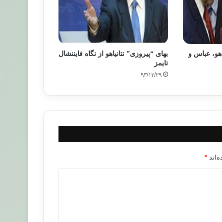
به نتانیاهو، عباس و
بهای “پیروزی” نتانیاهو از نگاه فایننشال
تایمز
۹۳/۱۲/۲۹
‌اند
*