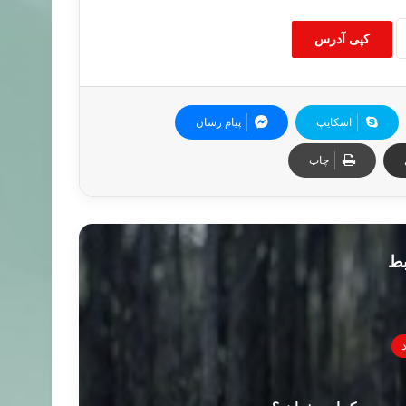
کپی آدرس
اسکایپ
پیام رسان
چاپ
بط