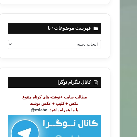
فهرست موضوعات / با
ف
ه
ر
س
ت
م
و
کانال تلگرام نوگرا
ض
و
مطالب سایت +نوشته های کوتاه متنوع
ع
عکس + کلیپ + عکس نوشته
ا
با ما همراه باشید.
eslahe@
ت
/
ب
ا