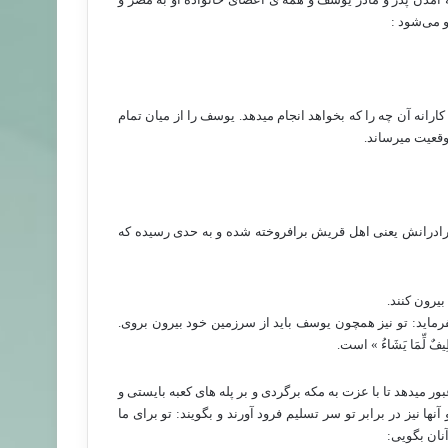
 می­‌شود :
رانه آن چه را که بخواهد انجام می­دهد. یوسف را از میان تمام
قعیت می­رساند.
درانش یعنی اهل قریش برافروخته شده و به حدی رسیده که
بیرون کنند.
ماید: تو نیز همچون یوسف باید از سرزمین خود بیرون بروی.
لِّمَا یَشَاءُ » است.
بور می­دهد تا با عزت به مکه برگردی و بر پله های کعبه بایستی و
ها نیز در برابر تو سر تسلیم فرود آورند و بگویند: تو برای ما
نان بگویی: