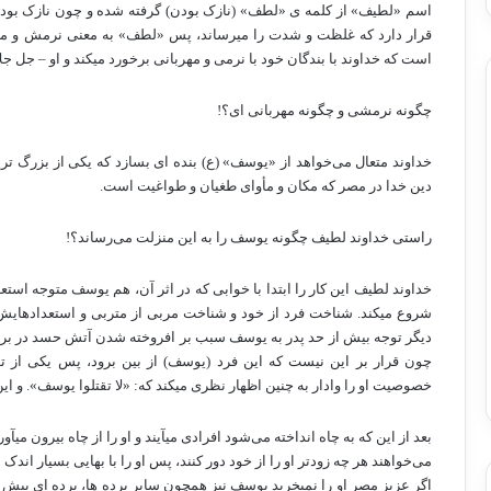
اسم «لطیف» از کلمه ی «لطف» (نازک بودن) گرفته شده و چون نازک بود
قرار دارد که غلظت و شدت را می­رساند، پس «لطف» به معنی نرمش و مهر
است که خداوند با بندگان خود با نرمی و مهربانی برخورد می­کند و او – جل
چگونه نرمشی و چگونه مهربانی ای؟!
خداوند متعال می­‌خواهد از «یوسف» (ع) بنده ای بسازد که یکی از بزرگ تری
دین خدا در مصر که مکان و مأوای طغیان و طواغیت است.
راستی خداوند لطیف چگونه یوسف را به این منزلت می‌رساند؟!
خداوند لطیف این کار را ابتدا با خوابی که در اثر آن، هم یوسف متوجه استع
شروع می­کند. شناخت فرد از خود و شناخت مربی از متربی و استعدادهای
دیگر توجه بیش از حد پدر به یوسف سبب بر افروخته شدن آتش حسد در برادر
چون قرار بر این نیست که این فرد (یوسف) از بین برود، پس یکی از
خصوصیت او را وادار به چنین اظهار نظری می­کند که: «لا تقتلوا یوسف». و 
بعد از این که به چاه انداخته می‌­شود افرادی می­آیند و او را از چاه بیرون می
می­‌خواهند هر چه زودتر او را از خود دور کنند، پس او را با بهایی بسیار ا
اگر عزیز مصر او را نمی­خرید یوسف نیز همچون سایر برده ها، برده ای بیش ن