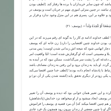
شد که چون سایر خریداران با برده ها رفتار کند. [لطیف بودن
دی نباشد. در چنین منزلی اموری مهم در جریان است و یوسف در
و علاوه بر این، پسری هم در این منزل وجود ندارد و قرار بر
وْ نَتَّخِذَهُ وَلَداً ». (یوسف: ۲۱)
خداوند ادامه ی کار را به گونه ای رقم می‌­زند که در این
یف بودن خداوند چنین اقتضایی را دارد]. زن خانه ای که یوسف
ف دچار اتهامی شود که نتیجه اش زندانی شدن اوست؛ پس مدتی
 بلا و مصیبتی است که او گرفتارش شده است؛ امّا واقعیت امر
ی دغدغه ای را پشت سر می‌گذاشت، ممکن نبود که در آینده به
ردد. او باید به زندان برود و این رفتن به زندان مصادف باشد
تباط با پادشاه انجام داده بودند! [لطف خدا چنین اقتضا می‌­کند
اب یکی زودتر از دیگری تحقق یابد (کشته شدن یکی از آن دو ) و
گردد و این تعبیر همان خوابی بود که دیده و یوسف آن را تعبیر
 یوسف ایجاد می­شود و از او می­خواهد نزد خدایش (پادشاهش)
ر هم چنین اقتضا می­کند که] آن مرد قضیه ی یوسف را فراموش
اگر او با چنین ضعفی از زندان بیرون رود همچون یک فرد عادی