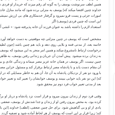
همین لطف سرنوشت یوسف را به گونه ای رقم می­زند که خریدار او فردی نبا
خداوند چنین اقتضا می­کند که] یوسف به منزلی برده شود که مانند منازل عا
امورات جزئی و پست فرو نمی­رود و گرفتار خدمتکاری های بی ارزش نمی­شود 
این است که چنین فردی (یوسف) اگر
استعداد لازم را داشته باشد به عنوان فرزند آن خانه پذیرفته شود: « عَسَى أَنیَنفَعَنَا أَ
مشخص است که یوسف در چنین منزلتی چه موقعیتی به دست خواهد آورد! لطف 
خاتمه بعد، از مدتی فتنه و بلایی روی دهد و باید هم چنین باشد [چون لط
درخواست ارتباط نامشروع می­کند و همین امر منجر به این می­شود که یوس
به زندان برده می­شود. پیش آمدن آن جریان و زندانی رفتن یوسف، به ظاهر
چنین نیست. اگر یوسف در همان خانه عزیز مصر می­ماند و زندگی عادی و ب
آن مقام دست یابد و با پادشاه مصر ارتباط برقرار کند و مسئول خزاین مصر گ
با ورود دو نفر از نزدیکان پادشاه به آن جا، آن هم به خاطر مسایلی که در ار
که] این دو نفر باید خوابی ببینند و یوسف خوابشان را تعبیر کند و تعبیر خو
بعد از مدتی تعبیر خواب فرد دوم نیز محقق شود.
وقتی فرد دوم از زندان بیرون می­رود و قرار است نزد پادشاه و دربار او بر
کرده بود، به محض بیرون رفتن او از زندان و جدا شدنش از یوسف، ضعفی در
یادی از او و بی گناهیش شود. برای حل چنین ضعفی، [لطف] خداوند [این با
کند؛ زیرا قرار بر این است که یوسف از هر لحاظ آماده شود و تصفیه گردد. 