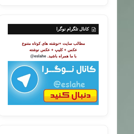
ر
س
ت
م
و
کانال تلگرام نوگرا
ض
و
مطالب سایت +نوشته های کوتاه متنوع
ع
عکس + کلیپ + عکس نوشته
ا
با ما همراه باشید.
eslahe@
ت
/
ب
ا