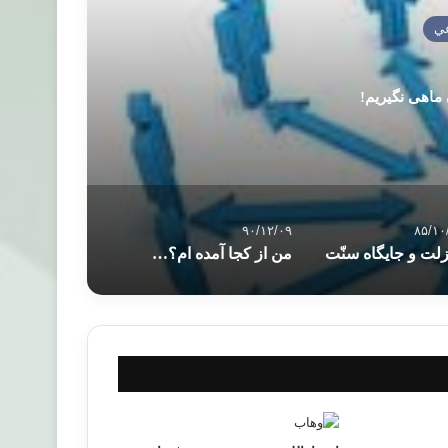
ي
 ماهی نگیریم!
۹۰/۱۲/۰۹
۸۵/۱۰
لت و جايگاه سنّت
من از کجا آمده ام؟ خدا از کجا آمده است ؟