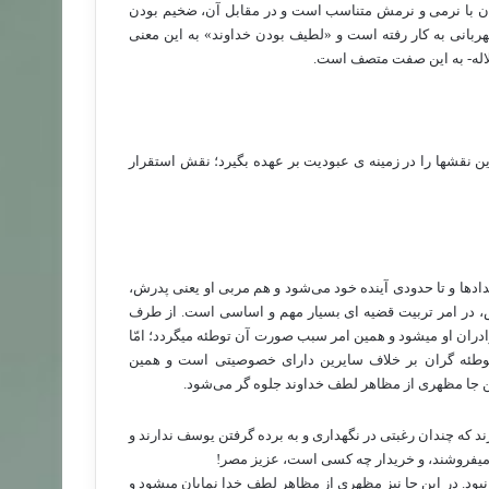
ن با نرمی و نرمش متناسب است و در مقابل آن، ضخیم بودن
بانی به کار رفته است و «لطیف بودن خداوند» به این معنی
 جلاله- به این صفت متصف است.
ن نقش­ها را در زمینه ی عبودیت بر عهده بگیرد؛ نقش استقرار
دادها و تا حدودی آینده خود می­‌شود و هم مربی او یعنی پدرش،
ش، در امر تربیت قضیه ای بسیار مهم و اساسی است. از طرف
ان او می­شود و همین امر سبب صورت آن توطئه می­گردد؛ امّا
 توطئه گران بر خلاف سایرین دارای خصوصیتی است و همین
این جا مظهری از مظاهر لطف خداوند جلوه گر می‌­شود.
­آورند که چندان رغبتی در نگهداری و به برده گرفتن یوسف ندارند و
ندک می­فروشند، و خریدار چه کسی است، عزیز مصر!
بود. در این جا نیز مظهری از مظاهر لطف خدا نمایان می­شود و