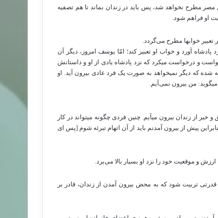
 مصر مطرح نخواهد شد، پس باید در زندان بماند تا هم تصفیه
یت او فراهم شود.
 تعبیر خواب­ها مطرح می‌­گردد.
د پادشاه آورد و خواب او تعبیر کند؛ امّا یوسف امروز، دیگر آن
ست و درخواست می­کرد که نزد پادشاه یادی از او و داستانش
ه شده که دیگر نمی­خواهد به صورت یک فرد عادی بیرون آید. او
گوید: من بیرون نمی‌­آیم.
یر از زندان بیرون می­آیم. چنین فردی چگونه می­تواند در کار
این پیش از بیرون آمدنم باید از آن اتهام تبرئه شوم [پس ای
 و موقعیت خود را نزد او بسیار بالا می­‌برد.
 قدرتی تربیت شود که به محض بیرون آمدن از زندان، قادر بر
آمدن پدر و مادر یوسف و همه ی اعضای خانواده او به مصر و