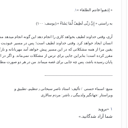
« إذهبوا فانتم الطلقاء »
۱
.
به راستی « إِنَّ رَبِّی لَطِیفٌ لِّمَا یَشَاءُ ».(یوسف: ۱۰۰)
آری، وقتی خداوند لطیف بخواهد کاری را انجام دهد این گونه انجام می­د
انسان ایجاد خواهد کرد. وقتی خداوند لطیف است؛ پس در مسیر عبودیت ه
یقین مرا از همه مشکلاتی که در این مسیر پیش خواهد آمد مهربانانه و نازک 
مقرر کرده است؛ بنابراین جایی برای ترس از مشکلات نمی‌­ماند. و اگر در ا
پایان رسیده باشد، پس چه جایی برای غصه می­ماند. من در هر دو صورت مطل
——————————————————-
منبع: اسماء حسنی /
تألیف: استاد ناصر سبحانی ٫
تنظیم، تطبیق و
ویراستار :جهانگیر ولدبیگی ٫
ناشر: مردم سالاری
۱
«بروید
شما آزاد شدگانید.»