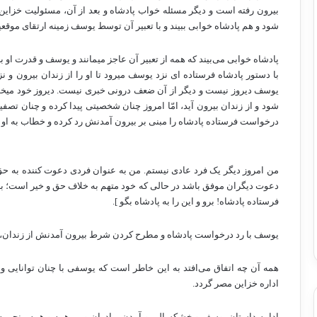
بیرون رفته است و دیگر مسئله خواب پادشاه و بعد از آن، مسئولیت خزاین
شود و هم پادشاه خوابی ببیند و با تعبیر آن توسط یوسف زمینه ارتقای موقع
پادشاه خوابی می‌­بیند که همه از تعبیر آن عاجز می­مانند و یوسف و قدرت او بر
با دستور پادشاه فرستاده ای نزد یوسف می­رود تا او را از زندان بیرون و نز
یوسف دیروز نیست و دیگر از آن ضعف درونی خبری نیست. دیروز خود می­خوا
شود و از زندان بیرون آید، امّا امروز چنان شخصیتی پیدا کرده و چنان تصفی
درخواست فرستاده پادشاه را مبنی بر بیرون آمدنش رد کرده و خطاب به او می­
من امروز دیگر یک فرد عادی نیستم. من به عنوان فردی دعوت کننده به حق و خ
دعوت دیگران موفق باشد در حالی که خود متهم به خلاف حق و خیر است؛ بنابر
فرستاده پادشاه! برو و این را به پادشاه بگو ].
یوسف با رد درخواست پادشاه و مطرح کردن شرط بیرون آمدنش از زندان، ارزش
همه آن چه اتفاق می‌­افتد به این خاطر است که یوسفی با چنان توانایی و
اداره خزاین مصر گردد.
ادامه داستان یوسف و خشکسالی و آمدن برادران و … همه و همه منجر به 