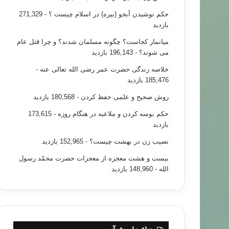
حکم نوشیدن آبجو (بیره) در اسلام چیست ؟
- 271,329
بازدید
میانمار کجاست؟ چگونه مسلمان شدند؟ و چرا قتل عام
می شوند؟
- 196,143 بازدید
خلاصه زندگی حضرت عمر رضی الله تعالی عنه
-
185,476 بازدید
روش صحیح و علمی حفظ کردن
- 180,568 بازدید
حکم بوسه کردن و ملاعبه در هنگام روزه
- 173,615
بازدید
نصیب زن در بهشت چیست؟
- 152,965 بازدید
بیست و هشت معجزه از معجزات حضرت محمّد رسول
الله
- 148,960 بازدید