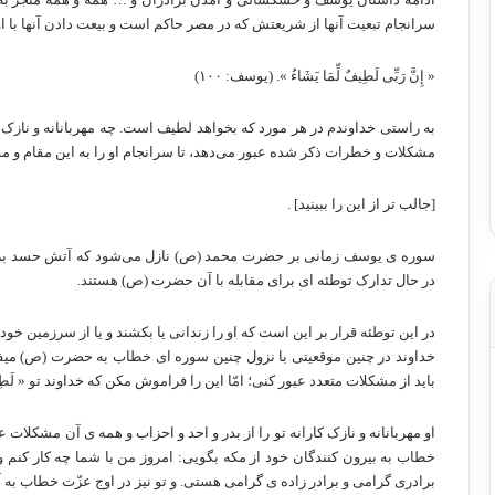
سرانجام تبعیت آن­ها از شریعتش که در مصر حاکم است و بیعت دادن آن­ها با او
« إِنَّ رَبِّی لَطِیفٌ لِّمَا یَشَاءُ ». (یوسف: ۱۰۰)
به راستی خداوندم در هر مورد که بخواهد لطیف است. چه مهربانانه و نازک کا
مشکلات و خطرات ذکر شده عبور می‌­دهد، تا سرانجام او را به این مقام و مو
[جالب تر از این را ببینید] .
سوره ی یوسف زمانی بر حضرت محمد (ص) نازل می­‌شود که آتش حسد برا
در حال تدارک توطئه ای برای مقابله با آن حضرت (ص) هستند.
در این توطئه قرار بر این است که او را زندانی یا بکشند و یا از سرزمین خود 
خداوند در چنین موقعیتی با نزول چنین سوره ای خطاب به حضرت (ص) می­فر
باید از مشکلات متعدد عبور کنی؛ امّا این را فراموش مکن که خداوند تو « لَطِیفٌ 
او مهربانانه و نازک کارانه تو را از بدر و احد و احزاب و همه ی آن مشکلات ع
خطاب به بیرون کنندگان خود از مکه بگویی: امروز من با شما چه کار کنم و آن­
برادری گرامی و برادر زاده ی گرامی هستی. و تو نیز در اوج عزّت خطاب به آ