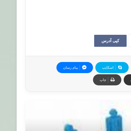
کپی آدرس
اسکایپ
پیام رسان
چاپ
بط