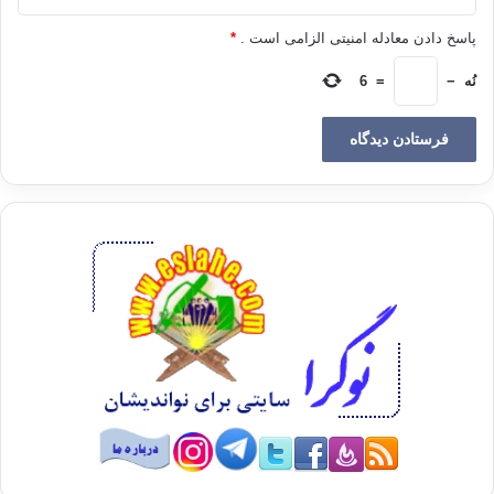
می شود . در درس تاریخ ، تاریخ اسلامی از زاویه نزاع ها ، جنگ ها و تغییر دولت
پاسخ دادن معادله امنیتی الزامی است .
*
ها
و کشورها بررسی می شود ، و به جوانب تمدنی و فرهنگی تاریخ اسلام بی
نُه
−
=
6
توجهی شده است
. همچنین وقایع تاریخی نیز با استناد به کتاب های مستشرقان و به صورتی
تحریف شده
نقل می شوند . هیچ توجهی به مبانی و ابعاد اجتماعی سیاسی اسلام وجود ندارد
، تمام
تأکید بر جوانب عقیدتی و اخلاقی اسلام با اتکا به حفظ و به خاطر سپردن است .
منظومه ی دینداری در آموزش های مصر به عنوان منظومه ای ناتوان از ایجاد
انسان خلاق
، آزادی و متفکری است که خواههان مشارکت است و مصلحت جامعه را بر
مصلحت فرد مقدم
می دارد ، با درد جامعه زندگی می کند و با آن به نحوی مثبت برخورد می کند ،
آماده
ی دفاع از کرامت خود است ، و در برابر ظلم اجتماعی می ایستد . بر عکس
فضای علمی
آموزشی در مدارس مصر فضای اطاعت است . معلم در این فضا به تلقین و
جهت بخشیدن به
محصل می پردازد . گفت و گوی دموکراتیک یا تبادل آراء از این فضا غایب است ،