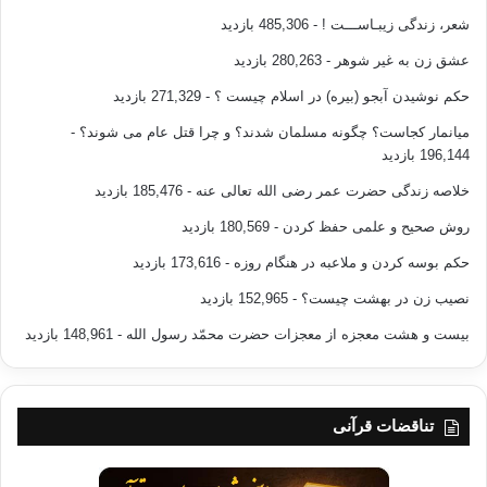
است ، آن زمان حجم مبارزه طلبی و تهدیدی را که با آ« مواجه هستیم و عمق
شعر، زندگی زیبـاســـت !
- 485,306 بازدید
ضعف تربیتی
و معنوی خود را در مواجهه با این دشمن در می یافتیم .
عشق زن به غیر شوهر
- 280,263 بازدید
حکم نوشیدن آبجو (بیره) در اسلام چیست ؟
- 271,329 بازدید
اگر چه مسجد یکی از واحدهای جامعه اسلامی به
شمار می رود که باید مسؤلیت تربیت سیاسی را چه به صورت غیر مستقیم از
میانمار کجاست؟ چگونه مسلمان شدند؟ و چرا قتل عام می شوند؟
-
خلال اقامه ی
196,144 بازدید
شعائر دینی و ابعاد سمبلیک آن و چه به صورت مستقیم از خلال خطبه های نماز
خلاصه زندگی حضرت عمر رضی الله تعالی عنه
- 185,476 بازدید
جمعه و
نماز های عید فطر و قربان و مواضع سخنرانان و عالمان در قبال قضایای
روش صحیح و علمی حفظ کردن
- 180,569 بازدید
سیاسی ایفا می
حکم بوسه کردن و ملاعبه در هنگام روزه
- 173,616 بازدید
کند ، اما مسجد در واقیت امروز جهان و جهان اسلام کاملاً از محتوای تهی شده
است .
نصیب زن در بهشت چیست؟
- 152,965 بازدید
به عنوان مثال در مصر طبق قوانین تحول الازهر در سال 1960 دولت بر فعالیت
بیست و هشت معجزه از معجزات حضرت محمّد رسول الله
- 148,961 بازدید
های این
دانشگاه و عالمان آن حاکم شد و مساجد مؤظف به توجیه سیاست های حکومت
شدند و خطبه
های جمعه ابزاری برای یاری نظام های حاکم شدند . در باره ی دیگر نهاد های
تناقضات قرآنی
اسلامی
مؤثر بر فضای تربیتی و وضعیت اعتقادی جامعه ی اسلامی نیز تصمیمات
مشابهی اتخاذ شد