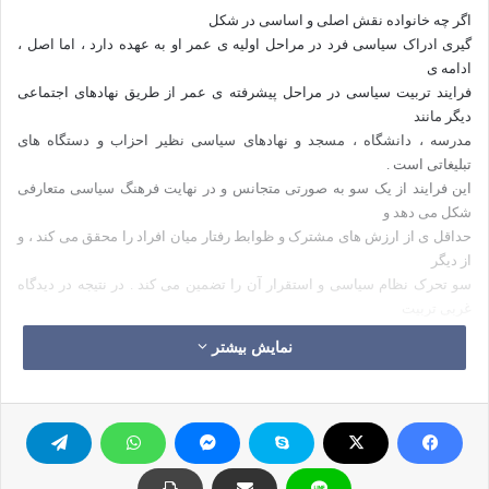
اگر چه خانواده نقش اصلی و اساسی در شکل
گیری ادراک سیاسی فرد در مراحل اولیه ی عمر او به عهده دارد ، اما اصل ،
ادامه ی
فرایند تربیت سیاسی در مراحل پیشرفته ی عمر از طریق نهادهای اجتماعی
دیگر مانند
مدرسه ، دانشگاه ، مسجد و نهادهای سیاسی نظیر احزاب و دستگاه های
تبلیغاتی است .
این فرایند از یک سو به صورتی متجانس و در نهایت فرهنگ سیاسی متعارفی
شکل می دهد و
حداقل ی از ارزش های مشترک و ظوابط رفتار میان افراد را محقق می کند ، و
از دیگر
سو تحرک نظام سیاسی و استقرار آن را تضمین می کند . در نتیجه در دیدگاه
غربی تربیت
سیاسی یکی از ابزار های کنترل اجتماعی است و در دیدگاه اسلامی تربیت
نمایش بیشتر
سیاسی وسیله
ای برای حفظ دین و اهداف شریعت است .
اگر واحد های مختلف اجتماعی منسجم بوده و در
جهت تحقق این هدف به صورتی متوازن که متضمن حفظ ارزشهای فرهنگی یک
امت باشند ، با