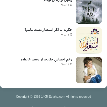
رهایی از زندانِ اوهام
اجتماعی و
۰۴/۰۸/۰۳
سیاسی مشاهده کرد . نظام های حاکم با به کارگیری وسایل ارتباط جمعی برای
جهت دادن
به افکار عمومی و آگاهی های فردی به این بحران دامن زده اند . زیرا آنها
سیستم
چگونه به آثار استغفار دست بیابیم؟
تبلیغاتی و رسانه های جمعی را در جهت منحرف ساختن توجه مردم از قضایای
۰۴/۰۸/۰۳
سرنوشت ساز
و توجیه سیاسیت های حکومت و دفاع از آن به کار می گیرند . رسانه ها در این
نظام ها
همچنین در فضای آزادی محدود و اندک و به صورتی کاملاً کنترل شده برای طرح
مسائل
زخمِ احساسِ حقارت از دستِ خانواده
معینی مورد استفاده قرار می گیرند و نقش سوپاپ اطمینان را بازی می کنند .
۰۴/۰۸/۰۳
در کشورهای اسلامی تربیت سیاسی در سطوح
مختلف آن فاقد بعد فرهنگی است . همان بعدی که هدف آن آماده سازی انسان
و شکل دادن
به رابطه ی او با خداوند ، هستی ، جهان آخرت و سایر انسان ها بر اساس الگو و
طرح
Copyright © 1385-1405 Eslahe.com All rights reserved
اسلامی است . چارچوب این طرح را مفاهیم عبودیت خداوند ، استخلاف و
تسخیر هستی و