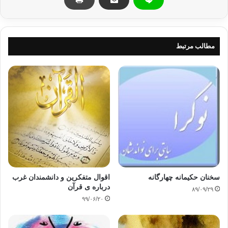
یکدیگر در کنش و واکنش قرار گیرند ، در نظام اجتماعی و سیاسی هیچ بحرانی
از این
جهت به وقوع نخواهد پیوست ، اما نقص و آسیب پذیری زمانی ظاهر خواهد شد
که یکی از
مطالب مرتبط
این واحد ها در ادای واجبات کفایی خود قصور ورزد ، یا به طور کلی از انجام
وظایفش
سر باز زند ، در این صورت واحد های دیگر به میزان صلاحیت و امکانات خود این
مسؤلیت
را به عهده می گیرند .
اگر کسی در وضعیت موجود جهان عرب به طور کلی
جهان اسلام تأمل کند ، حجم بحرانی را که نهادهای مختلف عهده دار مسؤلیت
حفظ شریعت
و حمایت از ارزشهای اسلامی و ضمانت استمرار آن در بعد سیاسی و در سطح
امت و دولت
با آن مواجه اند ، به خوبی درک می کند .
سخنان حكيمانه چهارگانه
اقوال متفکرین و دانشمندان غرب
درباره ی قرآن
۸۹/۰۹/۲۹
۹۹/۰۶/۲۰
به عنوان مثال نظام آموزشی در مراحل مختلف
خود بنا بر فرض در زمینه ی تربیت سیاسی و تعمیق فرهنگ سیاسی در میان
نسل جدید از