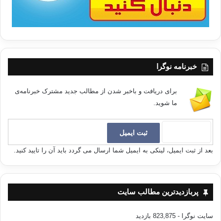
خوبی برای
نشان دادن غیبت دیدگاه اسلامی از عرصه ی جنگ با دشمن صهیونستی و
طبیعت فرهنگی
تمدنی و محوریت این جنگ به ویژه نسبت به منطقه عربی است . در آموزش
پیش از دانشگاه
حجم و کمیت و کیفیت موادی که در بارهی موضوع فلسطین در مدارس عربی
خبرنامه نوگرا
تدریس می شود ،
با میزان اهمیت و محوریت این قضیه تناسبی ندارد . در دانشگاه های عربی نیز
بررسی
برای دریافت و باخبر شدن از مطالب جدید مشترک خبرنامه‌ی
قضیه فلسطین و صهیونیسم به هیچ وجه در سطح مطلوب انجام نمی شود .
ما شوید.
اگر میزان اهتمام رژیم صهیونیستی به تربیت
سیاسی و نیز آموزش دینی را می دانستیم و جهتگیری آموزشی این رژیم را به
اشکال و
بعد از ثبت ایمیل، لینکی به ایمیل شما ارسال می گردد باید آن را تایید کنید.
سطوح مختلف برای بنای ارزش ها و تعمیق ریشه های روانی و فکری آن در می
یافتیم ،
همچنین اگر می دانستیم که احزاب و مؤسسات صهیونستی تعلیم و تربیت را در
صدر اولویت
پربازدیدترین مطالب سایت
های خود قرار داده و نهادهای مختلفی را برای تعمیق عقیده ی صهیونستی به کار
گرفته
سایت نوگرا
- 823,875 بازدید