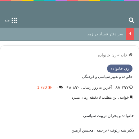
جستجو برای
منو
سر دفتر فساد در زمین‌، دوری وکناره‌گیری از راه خداست‌!
خانه
»
زن خانواده
زن خانواده
خانواده و تغییر سیاسی و فرهنگی
۸۸/۰۳/۲۷
آخرین به روز رسانی: ۹۱/۰۸/۲۰
۰
1,780
خواندن این مطلب 8 دقیقه زمان میبرد
خانواده و بحران تربیت سیاسی
دکتر هبه رئوف / ترجمه : محسن آرمین