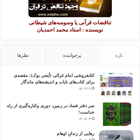
. محاکم شرعی که نماینده ی نظم و روند قانونی بودند که تربیت فرد در جامعه
در سایه
ی آنها انجام می پذیرفت ، غیر قانونی اعلام شدند . وزارتی برای نظارت و
تناقضات قرآنی یا وسوسه‌های شیطانی
سرپرستی
نویسنده : استاد محمد احمدیان
اوقاف تشکیل شد ، و عالمان دینی یکی از منابع استقلال مالی خود را از دست
دادند و
جامعه نیز از یکی از نهاد های خود که هماهنگی و همبستگی درونی آن را تأمین
می کرد
تازه
پرخواننده
نظرها
، محروم شد .
کتابفروشی امام غزالی (آیجی بوک): مقصدی
در سطح نهاد های واسط میان دولت و مردم ،
برای کتاب‌های نایاب و اندیشه‌های ماندگار
احزاب تقریباً هر گونه نقش قابل ذکری را در تربیت سیاسی از دست داده اند و
۰۵/۰۳/۱۹
در برخی
از کشور های اسلامی به طور کلی از صحنه ی حیات اجتماعی حذف شده اند ، در
همین حال
سر دفتر فساد در زمین‌، دوری وکناره‌گیری از راه
نظام تک حزبی عملاً در برخی دولت ها برقرار شده است . نیروهای سیاسی
خداست‌!
مخالف به
۰۴/۰۸/۰۳
ایفای نقش سطحی و محدود اکتفا کرده اند و این همان چیزی است که بحران
مشارکت
رهایی از زندانِ اوهام
خوانده می شود و همچنین در آن می توان بحران تربیت را در سطح نهادهای