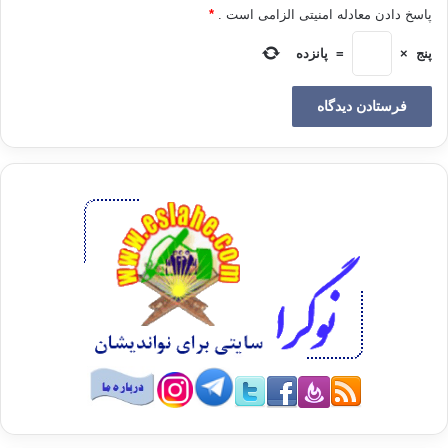
پاسخ دادن معادله امنیتی الزامی است .
*
می شود . در درس تاریخ ، تاریخ اسلامی از زاویه نزاع ها ، جنگ ها و تغییر دولت
ها
پنج
×
=
پانزده
و کشورها بررسی می شود ، و به جوانب تمدنی و فرهنگی تاریخ اسلام بی
توجهی شده است
. همچنین وقایع تاریخی نیز با استناد به کتاب های مستشرقان و به صورتی
تحریف شده
نقل می شوند . هیچ توجهی به مبانی و ابعاد اجتماعی سیاسی اسلام وجود ندارد
، تمام
تأکید بر جوانب عقیدتی و اخلاقی اسلام با اتکا به حفظ و به خاطر سپردن است .
منظومه ی دینداری در آموزش های مصر به عنوان منظومه ای ناتوان از ایجاد
انسان خلاق
، آزادی و متفکری است که خواههان مشارکت است و مصلحت جامعه را بر
مصلحت فرد مقدم
می دارد ، با درد جامعه زندگی می کند و با آن به نحوی مثبت برخورد می کند ،
آماده
ی دفاع از کرامت خود است ، و در برابر ظلم اجتماعی می ایستد . بر عکس
فضای علمی
آموزشی در مدارس مصر فضای اطاعت است . معلم در این فضا به تلقین و
جهت بخشیدن به
محصل می پردازد . گفت و گوی دموکراتیک یا تبادل آراء از این فضا غایب است ،