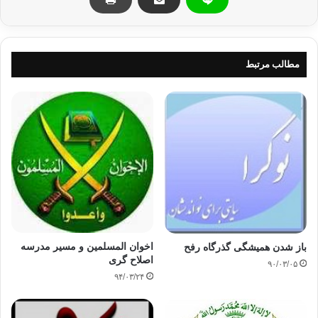
یکدیگر در کنش و واکنش قرار گیرند ، در نظام اجتماعی و سیاسی هیچ بحرانی
از این
جهت به وقوع نخواهد پیوست ، اما نقص و آسیب پذیری زمانی ظاهر خواهد شد
که یکی از
مطالب مرتبط
این واحد ها در ادای واجبات کفایی خود قصور ورزد ، یا به طور کلی از انجام
وظایفش
سر باز زند ، در این صورت واحد های دیگر به میزان صلاحیت و امکانات خود این
مسؤلیت
را به عهده می گیرند .
اگر کسی در وضعیت موجود جهان عرب به طور کلی
جهان اسلام تأمل کند ، حجم بحرانی را که نهادهای مختلف عهده دار مسؤلیت
حفظ شریعت
و حمایت از ارزشهای اسلامی و ضمانت استمرار آن در بعد سیاسی و در سطح
امت و دولت
با آن مواجه اند ، به خوبی درک می کند .
اخوان المسلمین و مسیر مدرسه
باز شدن همیشگی گذرگاه رفح
اصلاح گری
۹۰/۰۳/۰۵
۹۴/۰۳/۲۴
به عنوان مثال نظام آموزشی در مراحل مختلف
خود بنا بر فرض در زمینه ی تربیت سیاسی و تعمیق فرهنگ سیاسی در میان
نسل جدید از