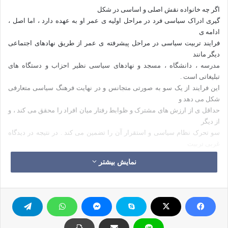
اگر چه خانواده نقش اصلی و اساسی در شکل
گیری ادراک سیاسی فرد در مراحل اولیه ی عمر او به عهده دارد ، اما اصل ،
ادامه ی
فرایند تربیت سیاسی در مراحل پیشرفته ی عمر از طریق نهادهای اجتماعی
دیگر مانند
مدرسه ، دانشگاه ، مسجد و نهادهای سیاسی نظیر احزاب و دستگاه های
تبلیغاتی است .
این فرایند از یک سو به صورتی متجانس و در نهایت فرهنگ سیاسی متعارفی
شکل می دهد و
حداقل ی از ارزش های مشترک و ظوابط رفتار میان افراد را محقق می کند ، و
از دیگر
سو تحرک نظام سیاسی و استقرار آن را تضمین می کند . در نتیجه در دیدگاه
غربی تربیت
سیاسی یکی از ابزار های کنترل اجتماعی است و در دیدگاه اسلامی تربیت
نمایش بیشتر
سیاسی وسیله
ای برای حفظ دین و اهداف شریعت است .
اگر واحد های مختلف اجتماعی منسجم بوده و در
جهت تحقق این هدف به صورتی متوازن که متضمن حفظ ارزشهای فرهنگی یک
امت باشند ، با