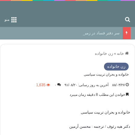
جستجو برای
منو
سر دفتر فساد در زمین‌، دوری وکناره‌گیری از راه خداست‌!
خانه
»
زن خانواده
زن خانواده
خانواده و بحران تربیت سیاسی
۸۸/۰۳/۲۷
آخرین به روز رسانی: ۹۱/۰۸/۲۰
۰
1,635
خواندن این مطلب 8 دقیقه زمان میبرد
خانواده و بحران تربیت سیاسی
دکتر هبه رئوف / ترجمه : محسن آرمین