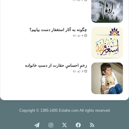
۰۴/۰۸/۰۳
اجتماعی و
سیاسی مشاهده کرد . نظام های حاکم با به کارگیری وسایل ارتباط جمعی برای
جهت دادن
به افکار عمومی و آگاهی های فردی به این بحران دامن زده اند . زیرا آنها
سیستم
چگونه به آثار استغفار دست بیابیم؟
تبلیغاتی و رسانه های جمعی را در جهت منحرف ساختن توجه مردم از قضایای
۰۴/۰۸/۰۳
سرنوشت ساز
و توجیه سیاسیت های حکومت و دفاع از آن به کار می گیرند . رسانه ها در این
نظام ها
همچنین در فضای آزادی محدود و اندک و به صورتی کاملاً کنترل شده برای طرح
زخمِ احساسِ حقارت از دستِ خانواده
مسائل
۰۴/۰۸/۰۳
معینی مورد استفاده قرار می گیرند و نقش سوپاپ اطمینان را بازی می کنند .
در کشورهای اسلامی تربیت سیاسی در سطوح
مختلف آن فاقد بعد فرهنگی است . همان بعدی که هدف آن آماده سازی انسان
و شکل دادن
به رابطه ی او با خداوند ، هستی ، جهان آخرت و سایر انسان ها بر اساس الگو و
Copyright © 1385-1405 Eslahe.com All rights reserved
طرح
اسلامی است . چارچوب این طرح را مفاهیم عبودیت خداوند ، استخلاف و
خوراک
فیس
X
اینستاگرام
تلگرام
تسخیر هستی و