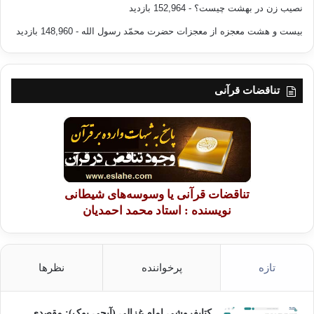
نصیب زن در بهشت چیست؟
- 152,964 بازدید
بیست و هشت معجزه از معجزات حضرت محمّد رسول الله
- 148,960 بازدید
تناقضات قرآنی
تناقضات قرآنی یا وسوسه‌های شیطانی
نویسنده : استاد محمد احمدیان
تازه
پرخواننده
نظرها
کتابفروشی امام غزالی (آیجی بوک): مقصدی