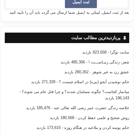
جمال برزنجی در سن ٧٩ سالگی در آمریکا دار فانی را وداع گفت.
بعد از ثبت ایمیل، لینکی به ایمیل شما ارسال می گردد باید آن را تایید کنید.
دکتر برزنجی دارای دکتری مهندسی شیمی بود و یکی از کسانی بود
کە همەی عمر خود را صرف خدمتگزاری اندیشە و معرفت اسلامی و
انتشار دعوت اسلامی بە لسان قوم و بەشیوەای معاصر نمود. وی
پربازدیدترین مطالب سایت
یکی از بانیان و عضو شمارە یک مٶسسەی جهانی اندیشەی اسلامی
به شمار می‌آید. بدون تردید، درگذشت ایشان، ضایعه‌ای بزرگ از امت
سایت نوگرا
- 823,658 بازدید
اسلامی بە شمار می‌آید.
شعر، زندگی زیبـاســـت !
- 485,306 بازدید
عشق زن به غیر شوهر
- 280,262 بازدید
جمال برزنجی
وفات جمال برزنجی
حکم نوشیدن آبجو (بیره) در اسلام چیست ؟
- 271,328 بازدید
میانمار کجاست؟ چگونه مسلمان شدند؟ و چرا قتل عام می شوند؟
-
کپی آدرس
196,143 بازدید
خلاصه زندگی حضرت عمر رضی الله تعالی عنه
- 185,476 بازدید
روش صحیح و علمی حفظ کردن
- 180,568 بازدید
حکم بوسه کردن و ملاعبه در هنگام روزه
- 173,615 بازدید