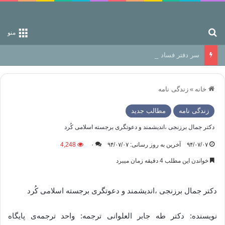
جستجو برای
منو
سر دفتر فساد در زمین‌، دوری وکناره‌گیری از راه خداست‌!
خانه
»
زندگی نامه
زندگی نامه
مطالب جدید
دکتر جمال برزنجی ،اندیشمند و دعوتگری برجسته اسلامی کُرد
۹۴/۰۷/۰۷
آخرین به روز رسانی: ۹۴/۰۷/۰۷
۰
4,248
خواندن این مطلب 4 دقیقه زمان میبرد
دکتر جمال برزنجی ،اندیشمند و دعوتگری برجسته اسلامی کُرد
نویسنده: دکتر طه‌ جابر العلوانی ترجمه: واحد ترجمەی پایگاە