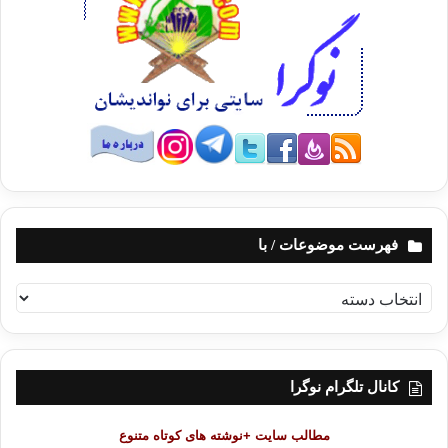
ذهنم رسید: طوی الجزیرة حتی جاءنی نبأ فزعت فیه بآمالی إلی
الکذب حتی إذا لم یدع لی صدقه أملا شرقت بالدمع حتی کاد یشرق
بی (کانال الجزیره خاموش شد و خبری به من رسید، از ترس، انتظار
داشتم دروغ باشد، اما وقتی که درست بودنش، جایی برای آرزویم
نگذاشت، اشکم سرازیر شد و نزدیک بود مرا بکشد و گوشتم را در
آفتاب بگذارد). به یاد دو قبری افتادم که من و او آن‌ها را در گورستان
مسلمانان در ایالت ورجینیا برای خویش تدارک دیده بودیم. با هم عهد
بستیم که در مرگ نیز همانند زندگی همسایه یکدیگر باشیم. هرچند
تقدیر بر این شد که قبر مخصوص من در زیر درخت «اوک» در آن
گورستان در کنار قبر جمال، سهم همسر گرانقدر و عزیزم باشد.
فهرست موضوعات / با
نمی‌دانم جمال در همان قبری که تعیین کردیم، دفن خواهد شد یا نه.
ف
جمال نزد من همانند کسی است که ابوتمام شاعر در توصیفش
ه
ر
سرود:
س
ت
کانال تلگرام نوگرا
مضی طاهر الأذیال لم تبق روضة من الأرض إلا و اشتهت أنها قبر
م
و
مطالب سایت +نوشته های کوتاه متنوع
تردی ثیاب الموت حمرا فما أتی لها اللیل إلا و هی من سندس
ض