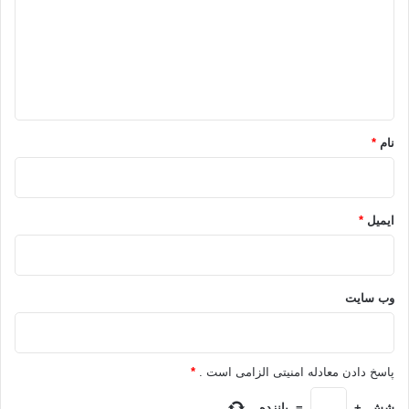
د
گ
ا
ه
*
نام
*
ایمیل
*
وب‌ سایت
پاسخ دادن معادله امنیتی الزامی است .
*
شش
+
=
پانزده