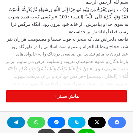
بسم لله الرحمن الرحیم
{۞ … وَمَن يَخْرُجْ مِن بَيْتِهِ مُهَاجِرًا إِلَى اللَّهِ وَرَسُولِهِ ثُمَّ يُدْرِكْهُ الْمَوْتُ
فَقَدْ وَقَعَ أَجْرُهُ عَلَى اللَّهِ ۗ} [النساء : 100] « و کسی که به قصد هجرت
به سوی خدا و پیامبرش ، از خانه خود بیرون رود، آنگاه مرگش فرا
رسد، قطعاً پاداشش بر خداست»
فاجعه دلخراش منا، که منجر به فوت صدها و مصدومیت هزاران نفر
شد، حجاج بیت‌الله‌الحرام و عموم امت اسلامی را در ظهرگاه روز
عید قربان به ماتم نشاند. این ضایعه‌ی دردناک را به خانواده‌های
بازماندگان و عموم هموطنان تعزیت و تسلیت عرض می‌نماییم. برابر
حدیث شریف نبوی: « مَنْ حَجَّ فَلَمْ یَرْفُثْ وَلَمْ یَفْسُقْ رَجَعَ کَیَوْمِ وَلَدَتْهُ
أُمُّهُ » [البخاری ومسلم] «هر کس حج کرد و در آن مرتکب شهوت
نفس و سخن بد و سخن ناسزا نشد، از گناهان پاک می‌شود مانند
روزی که از مادر تولد شده است.»
نمایش بیشتر
جان باختگان در یکی از مقدس ترین زمان‌ها و مکان‌‌ها و در پاک‌ترین
حالت معنوی به پیشگاه خدای مهربان شتافته‌اند و ان‌شاءالله در
جنّات نعیم در حسن رفاقت انبیاء و اولیاء و صدیقین و شهداء پذیرفته
می‌شوند.
اما لازم به یادآوری است که به لحاظ حقوقی، در چنین مراسم و