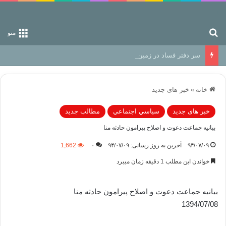
جستجو برای
منو
سر دفتر فساد در زمین‌، دوری وکناره‌گیری از راه خداست‌!
خانه
»
خبر های جدید
خبر های جدید
سياسي اجتماعي
مطالب جدید
بيانيه جماعت دعوت و اصلاح پيرامون حادثه منا
۹۴/۰۷/۰۹
آخرین به روز رسانی: ۹۴/۰۷/۰۹
۰
1,662
خواندن این مطلب 1 دقیقه زمان میبرد
بيانيه جماعت دعوت و اصلاح پيرامون حادثه منا
1394/07/08