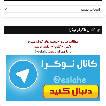
ف
ه
ر
س
ت
کانال تلگرام نوگرا
م
و
مطالب سایت +نوشته های کوتاه متنوع
ض
عکس + کلیپ + عکس نوشته
و
با ما همراه باشید.
eslahe@
ع
ا
ت
/
ب
ا