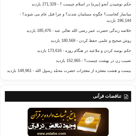
حکم نوشیدن آبجو (بیره) در اسلام چیست ؟
- 271,329 بازدید
میانمار کجاست؟ چگونه مسلمان شدند؟ و چرا قتل عام می شوند؟
-
196,144 بازدید
خلاصه زندگی حضرت عمر رضی الله تعالی عنه
- 185,476 بازدید
روش صحیح و علمی حفظ کردن
- 180,569 بازدید
حکم بوسه کردن و ملاعبه در هنگام روزه
- 173,616 بازدید
نصیب زن در بهشت چیست؟
- 152,965 بازدید
بیست و هشت معجزه از معجزات حضرت محمّد رسول الله
- 148,961 بازدید
تناقضات قرآنی