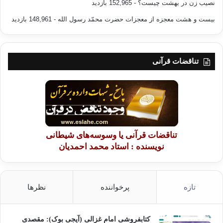
نصیب زن در بهشت چیست؟
- 152,965 بازدید
کردند . شهرها و روستا ها را به آتش کشیده و نابود کردند و تا قلب
بابل را اشغال نمودند . حاکمیت پادشاهان کاسی در بابل 4 قرن به
بیست و هشت معجزه از معجزات حضرت محمّد رسول الله
- 148,961 بازدید
طول انجامید و سلسله سوم پادشاهی بابل را تشکیل دادند . تا مدتی
پیش، آگاهی در مورد این دولت خیلی ناقص و اعتقاد بر این بود که
حکومت کاسی ها مثل حکومت گوتی ها در مقایسه با سومر و آکاد
تناقضات قرآنی
عقب افتاده و غیر تمدن بوده است . اما اکتشافات تازه و به دست
آمدن کتیبه های جدید در منطقه ی خوزستان مشخص می کنند که
کاسیون ، الهه های مخصوص به خود به نام های کاشو ، خاربی ،
سوریاش ، شیبک خول و …. ، داشته اند . پادشاهان کاسی به تقالید
و شعایر دینی ملت بابل اهتمام می ورزیدند . گاندیش ( خان دژ )
اولین پادشاه کاس بود که حوالی 1600 قبل از میلاد بر بابل چیره و به
تناقضات قرآنی یا وسوسه‌های شیطانی
نام ( پادشاه مناطق ) چهار گانه مشهور شد .
نویسنده : استاد محمد احمدیان
او در یکی از کتیبه هایش به زبان بابلی نوشته که معبد انیل خدای بابل
را تجدید بنا کرده و به آن عنایت و توجه خاصی داشته است . کاساخر
تازه
پرخواننده
نظرها
، آگوم دوم حاکم کاسی ها به نام پادشاه سرزمین گوتی هم نامیده
شده است . و این احتمال را پیش می آورد که قبیله ی کاسی که
امروزه به قبیله ی گورانی مشهورند گوتیوم قلب سرزمین اکراد را
کتابفروشی امام غزالی (آیجی بوک): مقصدی