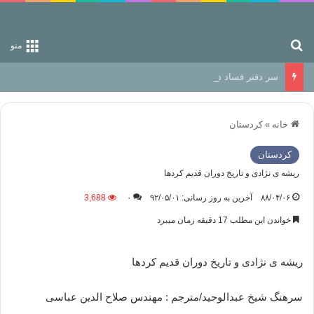
جستجو برای
منو
سر دفتر فساد در زمین‌، دوری وکناره‌گیری از راه خداست‌!
خانه
»
كردستان
كردستان
ریشه ی نژادی و تاریخ دوران قدیم کردها
۸۸/۰۴/۰۶
آخرین به روز رسانی: ۹۲/۰۵/۰۱
۰
3,688
خواندن این مطلب 17 دقیقه زمان میبرد
ریشه ی نژادی و تاریخ دوران قدیم کردها
سرهنگ شیخ عبدالوحید/مترجم : مهندس صلاح الدین عباسی