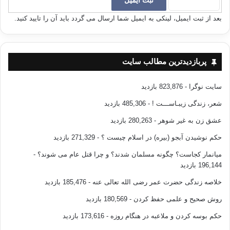
عصر کاسیون
بعد از ثبت ایمیل، لینکی به ایمیل شما ارسال می گردد باید آن را تایید کنید.
کاسیون یا قبایل (( کاشور )) ( در زبان کردی کاکو یا کاکه گفته می
شود ، کاکاوند از اینجا سر بر آورده است . برای آگاهی بیشتر به جلد
پربازدیدترین مطالب سایت
اول کتاب تاریخ کرد و کردستان تألیف مرحوم آیت الله مردوخ
مراجعه شود ) در کتب قدیمه به صورت جنگجویانی قد بلند و سفید
سایت نوگرا
- 823,876 بازدید
پوست توصیف شده اند . کاسی ها اجداد اهالی خوزستان ( منظور
شعر، زندگی زیبـاســـت !
- 485,306 بازدید
مؤلف شاید استان های ایلام و لرستان باشد که در آ« زمان جزو
عشق زن به غیر شوهر
- 280,263 بازدید
استان خوزستان به حساب می آمدند . ) فعلی – که در جنوب غربی
سلسله جبال زاگرس ایران قرار دارد می باشند . احتمال دارد لفظ
حکم نوشیدن آبجو (بیره) در اسلام چیست ؟
- 271,329 بازدید
کاشو به مرور زمان دچار تغییر و تحول شده و یا هنگام ترجمه ی
میانمار کجاست؟ چگونه مسلمان شدند؟ و چرا قتل عام می شوند؟
-
کتیبه ها خطایی پیش آمده باشد . اما توصیفات وضعیت جغرافیایی و
196,144 بازدید
وضعیت جسمی آنها ما را به این نتیجه می رساند که کاشوستان
خلاصه زندگی حضرت عمر رضی الله تعالی عنه
- 185,476 بازدید
همان خوزستان فعلی است . این احتمال هم وجود دارد که ، قبیله ی
کاسی ( که از نژاد های اصیل کردی هستند ) همان اجداد اکرادگوران
روش صحیح و علمی حفظ کردن
- 180,569 بازدید
باشند . این قبلیه بعد از سال 2000 قیب از میلاد ، در زمان شمشو
حکم بوسه کردن و ملاعبه در هنگام روزه
- 173,616 بازدید
ایلونا فرزند همورابی پادشاه سامی آکاد ، به بابل حمله و آنجا را نابود