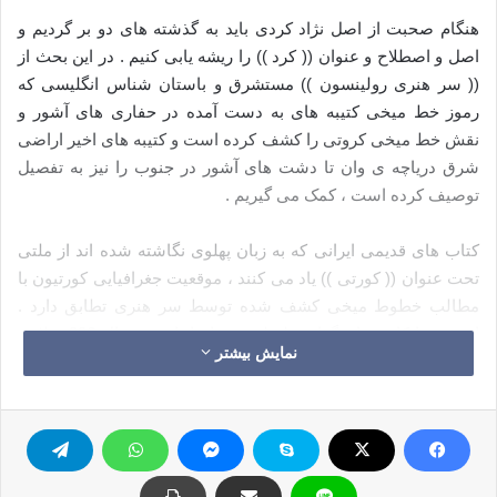
هنگام صحبت از اصل نژاد کردی باید به گذشته های دو بر گردیم و
اصل و اصطلاح و عنوان (( کرد )) را ریشه یابی کنیم . در این بحث از
(( سر هنری رولینسون )) مستشرق و باستان شناس انگلیسی که
رموز خط میخی کتیبه های به دست آمده در حفاری های آشور و
نقش خط میخی کروتی را کشف کرده است و کتیبه های اخیر اراضی
شرق دریاچه ی وان تا دشت های آشور در جنوب را نیز به تفصیل
توصیف کرده است ، کمک می گیریم .
کتاب های قدیمی ایرانی که به زبان پهلوی نگاشته شده اند از ملتی
تحت عنوان (( کورتی )) یاد می کنند ، موقعیت جغرافیایی کورتیون با
مطالب خطوط میخی کشف شده توسط سر هنری تطابق دارد .
اردشیر بابکان بنیان گذار سلسله ی ساسانیان در سال 226 میلادی
نمایش بیشتر
در میان دشمنان خودش از (( مدین شاه کوردان )) نام می برد پس با
اطمینان می توان گفت که اسم گورتی یا کورتی از آن زمان ها به
شکل فعلی آن یعنی کردی تغییر شکل یافته است . اسم اکراد در
کتب مورخین مشهور عرب مثل (( طبری )) و (( مسعودی )) نیز ذکر
شده است ( پیشنهاد می کنم افرادی را به تحقیق در مورد کرد در