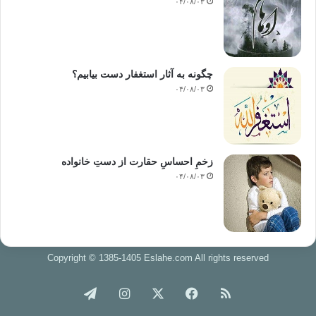
۰۴/۰۸/۰۳
چگونه به آثار استغفار دست بیابیم؟
۰۴/۰۸/۰۳
زخمِ احساسِ حقارت از دستِ خانواده
۰۴/۰۸/۰۳
Copyright © 1385-1405 Eslahe.com All rights reserved
خوراک
فیس
X
اینستاگرام
تلگرام