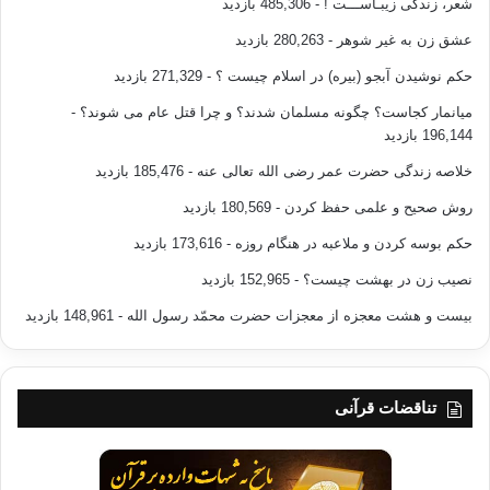
شعر، زندگی زیبـاســـت !
- 485,306 بازدید
عشق زن به غیر شوهر
- 280,263 بازدید
حکم نوشیدن آبجو (بیره) در اسلام چیست ؟
- 271,329 بازدید
میانمار کجاست؟ چگونه مسلمان شدند؟ و چرا قتل عام می شوند؟
-
196,144 بازدید
خلاصه زندگی حضرت عمر رضی الله تعالی عنه
- 185,476 بازدید
روش صحیح و علمی حفظ کردن
- 180,569 بازدید
حکم بوسه کردن و ملاعبه در هنگام روزه
- 173,616 بازدید
نصیب زن در بهشت چیست؟
- 152,965 بازدید
بیست و هشت معجزه از معجزات حضرت محمّد رسول الله
- 148,961 بازدید
تناقضات قرآنی