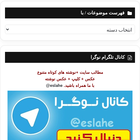
فهرست موضوعات / با
ف
ه
ر
س
ت
کانال تلگرام نوگرا
م
و
مطالب سایت +نوشته های کوتاه متنوع
ض
عکس + کلیپ + عکس نوشته
و
با ما همراه باشید.
eslahe@
ع
ا
ت
/
ب
ا