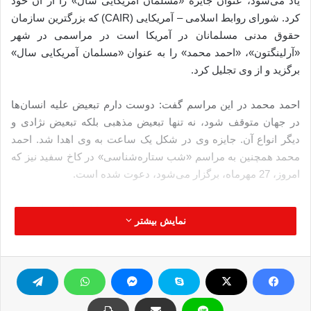
یاد می‌شود، عنوان جایزه «مسلمان آمریکایی سال» را از آن خود
کرد. شورای روابط اسلامی – آمریکایی (CAIR) که بزرگترین سازمان
حقوق مدنی مسلمانان در آمریکا است در مراسمی در شهر
«آرلینگتون»، «احمد محمد» را به عنوان «مسلمان آمریکایی سال»
برگزید و از وی تجلیل کرد.
احمد محمد در این مراسم گفت: دوست دارم تبعیض علیه انسا‌ن‌ها
در جهان متوقف شود، نه تنها تبعیض مذهبی بلکه تبعیض نژادی و
دیگر انواع آن. جایزه وی در شکل یک ساعت به وی اهدا شد. احمد
محمد همچنین به مراسم «شب ستاره‌شناسی» در کاخ سفید نیز که
امروز، 27 مهرماه، برگزار می‌شود، دعوت شده است.
گفتنی است، چندی پیش احمد محمد، نوجوان 14 ساله‌ مسلمان به
نمایش بیشتر
خاطر ساخت و بردن ساعت دست‌ساز خود به مدرسه بازداشت
شده بود. وی که دانش‌آموز دبیرستان «مک‌آرتو» در شهر «اروینگ»
ایالت تگزاس است، 23 شهریور (14 سپتامبر) ساعت دیجیتالی‌اش را
برای نشان دادن به معلم فنی خود به مدرسه برده بود. اما یکی از
معلمان مدرسه ساعت او را با بمب اشتباه گرفت و به مسئولان