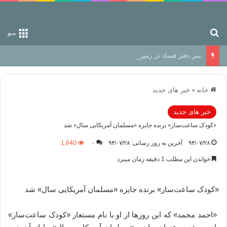
جستجو برای
منو
سر دفتر فساد در زمین‌، دوری وکناره‌گیری از راه خداست‌!
خانه
»
خبر های جدید
خبر های جدید
«کودک ساعت‌ساز» برنده جایزه «مسلمان آمریکایی سال» شد
۹۴/۰۷/۲۸
آخرین به روز رسانی: ۹۴/۰۷/۲۸
۰
1,640
خواندن این مطلب 1 دقیقه زمان میبرد
«کودک ساعت‌ساز» برنده جایزه «مسلمان آمریکایی سال» شد
«احمد محمد» که این روزها از او با نام مستعار «کودک ساعت‌ساز»