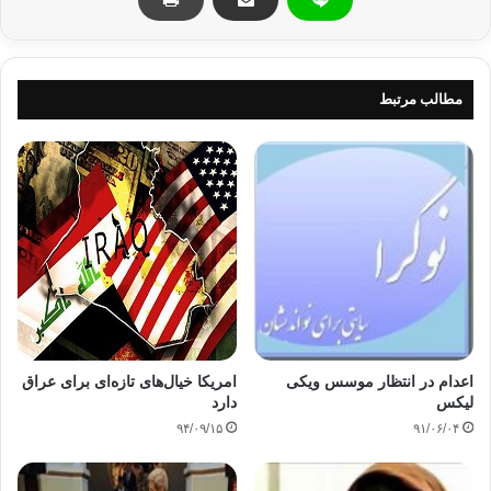
مدرسه گزارش داد. پلیس هم به احمد دست‌بند زد و او را بازداشت
کرد.
بازداشت احمد واکنش‌های گسترده‌ای در شبکه‌های اجتماعی داشت
مطالب مرتبط
و حتی باراک اوباما، رئیس جمهور امریکا او را به کاخ سفید دعوت و
از وی دلجویی کرد.
http://www.iqna.ir/fa/News/3389410
آمریکا
کودک ساعت ساز
کپی آدرس
اعدام در انتظار موسس ویکی
امریکا خیال‌های تازه‌ای برای عراق
لیکس
دارد
۹۴/۰۹/۱۵
۹۱/۰۶/۰۴