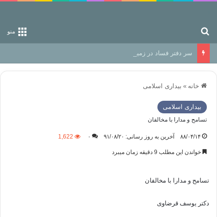
جستجو برای
منو
سر دفتر فساد در زمین‌، دوری وکناره‌گیری از راه خداست‌!
خانه
»
بیداری اسلامی
بیداری اسلامی
تسامح و مدارا با مخالفان
۸۸/۰۴/۱۴
آخرین به روز رسانی: ۹۱/۰۸/۲۰
۰
1,622
خواندن این مطلب 9 دقیقه زمان میبرد
تسامح و مدارا با مخالفان
دکتر یوسف قرضاوی