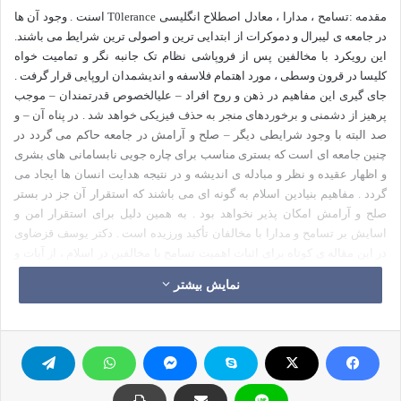
مقدمه :تسامح ، مدارا ، معادل اصطلاح انگلیسی
T0lerance
اسنت . وجود آن ها
در جامعه ی لیبرال و دموکرات از ابتدایی ترین و اصولی ترین شرایط می باشند.
این رویکرد با مخالفین پس از فروپاشی نظام تک جانبه نگر و تمامیت خواه
کلیسا در قرون وسطی ، مورد اهتمام فلاسفه و اندیشمدان اروپایی قرار گرفت .
جای گیری این مفاهیم در ذهن و روح افراد – علیالخصوص قدرتمندان – موجب
پرهیز از دشمنی و برخوردهای منجر به حذف فیزیکی خواهد شد . در پناه آن – و
صد البته با وجود شرایطی دیگر – صلح و آرامش در جامعه حاکم می گردد در
چنین جامعه ای است که بستری مناسب برای چاره جویی نابسامانی های بشری
و اظهار عقیده و نظر و مبادله ی اندیشه و در نتیجه هدایت انسان ها ایجاد می
گردد . مفاهیم بنیادین اسلام به گونه ای می باشند که استقرار آن جز در بستر
صلح و آرامش امکان پذیر نخواهد بود . به همین دلیل برای استقرار امن و
اسایش بر تسامح و مدارا با مخالفان تأکید ورزیده است . دکتر یوسف قزضاوی
در این مقاله ی کوتاه برای اثبات اهمیت تسامح با مخالفین در اسلام ، از آیات و
احادیث زیادی استشهاد آورده که قابل توجه می باشد .
نمایش بیشتر
از جمله نشانه های رفتار مدنی که در قرآن آمده و سنت پیامبر (ص) نیز آن را به
تفصیل بیان کرده است : مدارا با مخالفان می باشد که به خصوص با کسانی که
در دین و عقیده با مسلمانان مخالف هستند.
قرآن کریم اساس محکمی برای این رفتار مدنی نهاده است و می فرماید : «لا