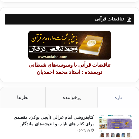
لبری بر سرم سایه کرده بود . به آن نگاه کردم و جبرئیل (ع) را در آن دیدم . مرا
صدا زد و گفت : خداوند سخن قومت و آن جوابی را که به تو دادند شنید . پس
فرشته ی کوه ها مرا به سویت روانه کرد تا هر چه را می خواهی به او دستور
تناقضات قرآنی
دهی . فرشته ی کوه ها مرا صدا زذ و گفت : ای محمد ! خداوند گفتگوی شما و
قومت را شنید
و من فرشته ی کوه ها هستم و خداوند مرا فرستاده تا هر چه
بخواهی به من دستور دهی . از من چه می خواهی ؟ اگر می خواهی « اخشبان »
( دو کوه در اطراف مکه ) را بر سر آن ها فرو ریزم . پیامبر فرمود : « از خداوند
می خواهم که از نسل آن ها کسانی پدید آورد که خدا را عبادت کنند و برای او
شریکی قایل نشوند .
تناقضات قرآنی یا وسوسه‌های شیطانی
نویسنده : استاد محمد احمدیان
از ابن مسعود نقل شده است : « گویی پیامبر را می بینم که هم چون یکی از
پیامبران خدا مورد اذیت قومش قرار گرفته است او را خون آلود کرده اند . اما
او خون را از صورتش پاک می کرد و می گفت : « اللهم أغفر لقومی فإنهم لا
یعلمون : خداوندا خویشاوندانم را ببخش چون به راستی آن ها نمی دانند »
تازه
پرخواننده
نظرها
تسامح مدارا مخالف اختلاف دینی
کتابفروشی امام غزالی (آیجی بوک): مقصدی
برای کتاب‌های نایاب و اندیشه‌های ماندگار
۰۵/۰۳/۱۹
کپی آدرس