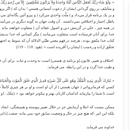
« ‏ وَلَوْ شَاء رَبُّكَ لَجَعَلَ النَّاسَ أُمَّةً وَاحِدَةً وَلاَ يَزَالُونَ مُخْتَلِفِينَ ‏ إِلاَّ مَن 
و متأسّف بر روي گرداني ايشان از دعوت آسماني هستي ! بدان كه ) اگر پ
و بر يك برنامه قرار مي‌داد و ) ملّت واحدي مي‌كرد ( و پيرو آئين يگانه‌اي مي‌
باطل اختيار و اختلافي نمي‌داشتند . آن وقت جهان به گونه ديگري در مي‌آمد ) 
در همه چيز ، حتّي در گزينش دين و اصول عقائد آن ) متفاوت خواهند ماند . ‏
خدا براي آنان فرستاده است متفاوت مي‌مانند ) مگر كساني كه خدا بديشان
كتاب خدا متّفق بوده ، هرچند در فهم معني ظنّي الدلاله آن كه منوط به اجته
تحقّق اراده و رحمت ) ايشان را آفريده است ». (هود: 118 – 119)
اختلاف و تغییر، قانون [و برنامه ی هستی] است نه وحدت و ثبات. برای آن خد
و طیب جدا گردد و در این رابطه
می فرماید:
« تَبَارَكَ الَّذِي بِيَدِهِ الْمُلْكُ وَهُوَ عَلَى كُلِّ شَيْءٍ قَدِيرٌ الَّذِي خَلَقَ الْمَوْتَ وَالْ
كسي كه فرمانروائي ( جهان هستي ) از آن او است و او بر هر چيزي كاملاً قاد
است تا شما را بيازمايد كدامتان كارتان بهتر و نيكوتر خواهد بود ». (ملک: 1و 2)
ممکن نیست که ابتلا و آزمایش جز در خلال تغییر پیوسته و همیشگی، ایجاد 
بلکه این امر -که هیچ چیز در حال و وضعیت سابق خود نمی ماند- صفت [ذاتی
خداوند می فرماید: