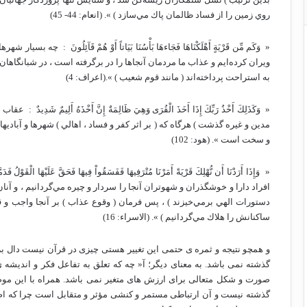
روي زمين را از فساد ظالمان پاك مي‌سازد ) ». (انعام: 44- 45)
« ‏ وَكَم مِّن قَرْيَةٍ أَهْلَكْنَاهَا فَجَاءهَا بَأْسُنَا بَيَاتاً أَوْ هُمْ قَآئِلُونَ ‏ : ‏
ويران كرده‌ايم و عذاب ما مردمان آنجاها را در برگرفته است ، در شبانگاهان (
به استراحت پرداخته‌اند ( مانند قوم شعيب ) ».(اعراف: 4)
« ‏ وَكَذَلِكَ أَخْذُ رَبِّكَ إِذَا أَخَذَ الْقُرَى وَهِيَ ظَالِمَةٌ إِنَّ أَخْذَهُ أَلِيمٌ ش
مدين و غيره گذشت ) هرگاه كه ( بر اثر كفر و فساد ، اهالي ) شهرها و آبادي
و سخت است ». (هود: 102)
« ‏ وَإِذَا أَرَدْنَا أَن نُّهْلِكَ قَرْيَةً أَمَرْنَا مُتْرَفِيهَا فَفَسَقُواْ فِيهَا فَحَقَّ عَلَيْهَا 
افراد دارا و خوشگذران و شهوتران آنجا را سردار و چيره‌ مي‌گردانيم ، و آنا
دستورات الهي برمي‌خيزند ) ، پس فرمان ( وقوع عذاب ) بر آنجا واجب و 
ساكنانش را هلاك مي‌گردانيم ) ». (الاسراء: 16)
و همچو نتیجه و ثمره ی حتمی این تغییر هستی چیزی در قرآن نیست دال بر
گذشته نمی باشد. به معنای دیگر؛ آ« چه که تعلق به تفاعل فکر و اندیش
صورت و شکل متعالی برای ارزش های متغیر نمی باشد. همراه با این موضوع
گذشته نیست و آن ارتباطی مستمر و کنشی مؤثر و متقابل است چرا که اصول