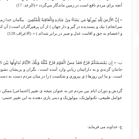
آنچه براي مردم نافع است در زمين ماندگار مي‌گردد ».(الرعد: 17)
« إِنَّ الأَرْضَ لِلّهِ يُورِثُهَا مَن يَشَاءُ مِنْ عِبَادِهِ وَالْعَاقِبَةُ لِلْمُتَّقِينَ
سرانجام ( نيك و پسنديده در گير و دار جهان ) از آن پرهيزگاران است ( آن كس
و اعتصام به حق و اقامت عدل و صبر در برابر شدائد ) ». (الاعراف:128)
ب- « إِن يَمْسَسْكُمْ قَرْحٌ فَقَدْ مَسَّ الْقَوْمَ قَرْحٌ مِّثْلُهُ وَتِلْكَ الأيَّامُ نُدَ
جانتان گزندي و به دارائيتان زياني وارد آمده است ، نگران و پريشان نشويد
است ، و ما اين روزها ( ي پيروزي و شكست ) را در ميان مردم دست به دست مي‌
گردش و دوران ایام بین مردم جز به عنوان نتیجه ی تغییر [اجتماعی] ممکن
عوامل طبیعی، تکنولوژیک، بیولوژیک و دینی یاری دهنده به این تغییر حتمی
ج- خداوند می فرماید: