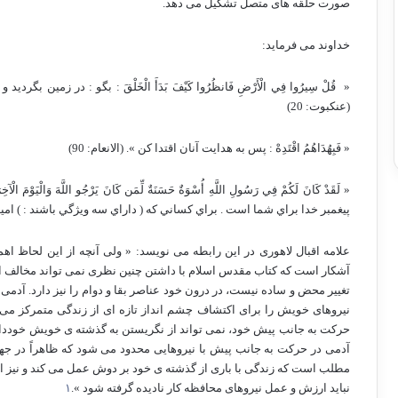
صورت حلقه های متصل تشکیل می دهد.
خداوند می فرماید:
«
قُلْ سِيرُوا فِي الْأَرْضِ فَانظُرُوا كَيْفَ بَدَأَ الْخَلْقَ : بگو : در زمين
(عنکبوت: 20)
« فَبِهُدَاهُمُ اقْتَدِهْ : پس به هدایت آنان اقتدا کن ». (الانعام: 90)
« لَقَدْ كَانَ لَكُمْ فِي رَسُولِ اللَّهِ أُسْوَةٌ حَسَنَةٌ لِّمَن كَانَ يَرْجُو اللَّهَ وَ
پيغمبر خدا براي شما است . براي كساني كه ( داراي سه ويژگي باشند : ) اميد به
علامه اقبال لاهوری در این رابطه می نویسد: « ولی آنچه از این لحاظ اه
آشکار است که کتاب مقدس اسلام با داشتن چنین نظری نمی تواند مخالف اندی
تغییر محض و ساده نیست، در درون خود عناصر بقا و دوام را نیز دارد. آدمی 
نیروهای خویش را برای اکتشاف چشم انداز تازه ای از زندگی متمرکز می 
حرکت به جانب پیش خود، نمی تواند از نگریستن به گذشته ی خویش خوددار
آدمی در حرکت به جانب پیش با نیروهایی محدود می شود که ظاهراً در جه
مطلب است که زندگی با باری از گذشته ی خود بر دوش عمل می کند و نیز از
نباید ارزش و عمل نیروهای محافظه کار نادیده گرفته شود ».
١