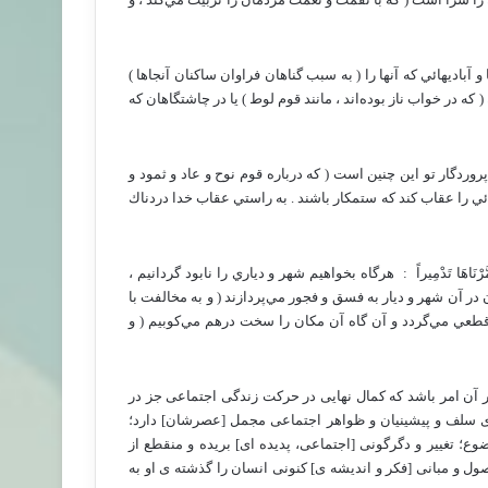
 چه بسيار شهرها و آباديهائي كه آنها را ( به سبب گناهان فراوان ساكنان آنجاها )
 كه در خواب ناز بوده‌اند ، مانند قوم لوط ) يا در چاشتگاهان كه
َدِيدٌ ‏ : ‏ عقاب پروردگار تو اين چنين است ( كه درباره قوم نوح و عاد و ثمود و
هائي را عقاب كند كه ستمكار باشند . به راستي عقاب خدا دردناك
الْقَوْلُ فَدَمَّرْنَاهَا تَدْمِيراً ‏ : ‏ هرگاه بخواهيم شهر و دياري را نابود گردانيم ،
ن در آن شهر و ديار به فسق و فجور مي‌پردازند ( و به مخالفت با
قطعي مي‌گردد و آن گاه آن مكان را سخت درهم مي‌كوبيم ( و
 آن امر باشد که کمال نهایی در حرکت زندگی اجتماعی جز در
ه ی سلف و پیشینیان و ظواهر اجتماعی مجمل [عصرشان] دارد؛
؛ تغییر و دگرگونی [اجتماعی، پدیده ای] بریده و منقطع از
 و مبانی [فکر و اندیشه ی] کنونی انسان را گذشته ی او به