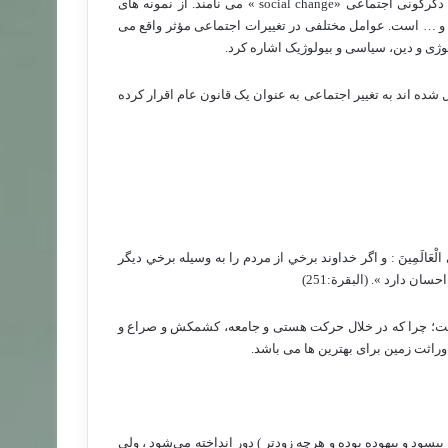
ا دگرگونی اجتماعی «
social change
» می نامند. از نمونه های
و و … است. عوامل مختلفی در تغییرات اجتماعی مؤثر واقع می
وژی و دین، سیاسی و بیولوژیک اشاره کرد.
شده اند به تغییر اجتماعی به عنوان یک قانون عام اقرار کرده
و فَضْلٍ عَلَى الْعَالَمِينَ : و اگر خداوند برخي از مردم را به وسيله برخي ديگر
ن دارد ». (البقرة:251)
است؛ چرا که در خلال حرکت هستی و جامعه، کشمکش و صراع و
وراثت زمین برای بهترین ها می باشد.
 بيسود و بيهوده بوده و هرچه زودتر ) دور انداخته مي‌شود ، ولي