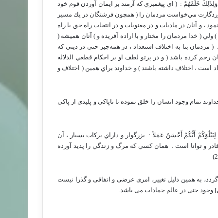
رَّحِمَ رَبُّكَ وَلِذَلِكَ خَلَقَهُمْ : ‏ ( اي پيغمبري كه آزمند بر ايمان آوردن قوم خود
روردگارت مي‌خواست مردمان را ( همچون فرشتگان در يك مسير
نمود ، و آنان در ماديات و در معنويات و در انتخاب راه حق يا راه
ولي ( خدا مردمان را مختار و با اراده آفريده و ) آنان هميشه (
 ( مردمان بنا به اختلاف استعداد ، در همه‌چيز حتي در ديني كه
 رحم كرده باشد ( و در پرتو لطف او بر احكام قطعي الدلاله
اد است ، اختلاف داشته باشند ) و خداوند براي همين ( اختلاف و
اوند تمام وجود انسان را خلق نموده تا ناپاکی و پلیدی از پاکی
حَيَاةَ لِيَبْلُوَكُمْ أَيُّكُمْ أَحْسَنُ عَمَلاً : ‏ بزرگوار و داراي بركات بسيار ، آن
ر و توانا است . ‏
همان كسي كه مرگ و زندگي را پديد آورده
گردد، به همین دلیل تغییر، امری عرضی و اتفاقی و گذرا نیست
] وجود حتی در عالم جمادات می باشد.