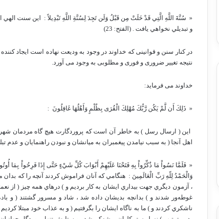
« ‏ سُنَّةَ اللَّهِ الَّتِي قَدْ خَلَتْ مِن قَبْلُ وَلَن تَجِدَ لِسُنَّةِ اللَّهِ تَبْدِيلاً
و تبديلي نخواهي يافت . ‏(الفتح: 23)
در کنار سنن و قوانینی که خداوند در وجود به ودیعت نهاده است ایجاد کننده
نتیجه تغییر ضروری و فوری و مطلوبی به وجود می آورد.
خداوند می فرماید:
« ‏ ذَلِكَ أَن لَّمْ يَكُن رَّبُّكَ مُهْلِكَ الْقُرَى بِظُلْمٍ وَأَهْلُهَا غَافِلُونَ ‏ :
‏ اين ( ارسال رسل ) به خاطر آن است كه پروردگارت هيچ گاه مردمان شهرها
اهل آنجا ( به سبب نيامدن پيغمبران به ميانشان و نبودن راهنمايان و عدم تبليغ مبل
« ‏ فَلَمَّا نَسُواْ مَا ذُكِّرُواْ بِهِ فَتَحْنَا عَلَيْهِمْ أَبْوَابَ كُلِّ شَيْءٍ حَتَّى إِذَا فَرِحُواْ بِمَا أُوتُو
وَالْحَمْدُ لِلّهِ رَبِّ الْعَالَمِينَ ‏: ‏ هنگامي كه آنان فراموش كردند آنچه را كه 
، آزمون ديگري جهت بيداري ايشان به كار برديم و ) درهاي همه چيز ( از نعمته
غوطه‌ور شدند و ) بدانچه بديشان داده شد ، شاد و مسرور گشتند ( و ب
ناشكري كردند و ) ما به ناگاه ايشان را بگرفتيم ( و به عذاب خود مبتلا كرديم ) و
بدين ترتيب ) نسل ستمكاران ريشه‌كن شد ، و ستايش تنها پروردگار جهانيان 