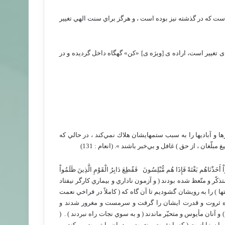
 ‏: ‏ اين سنت الهي است كه در گذشته نيز بوده است ، و هرگز براي سنت الهي تغيير
 ی تغییر است، اراده ی [ویژه ی] «کن» گهگاه داخل گردیده و در
 و آباديها را به سبب ستمهايشان هلاك نمي‌كند ، در حالي كه
ّغان ، از حق ) غافل و بي‌خبر باشند ». (انعام : 131)
اْ أَخَذْنَاهُم بَغْتَةً فَإِذَا هُم مُّبْلِسُونَ ‏ ‏ فَقُطِعَ دَابِرُ الْقَوْمِ الَّذِينَ ظَلَمُواْ
بدان متذكّر و متّعظ شده بودند ( و آزمون ناداري و بيماري كارگر نيفتاد
ا ) را به رويشان گشوديم تا آن گاه كه ( كاملاً در فراخي نعمت
اده ثروت و قدرت ايشان را گرفت و سرمست و مغرور شدند و
 آنان مأيوس و متحيّر ماندند ( و به سوي نجات راه نبردند ) . ‏‏ (
را سزا است ( كه با نقمت و نعمت مردمان را تربيت مي‌كند ، و