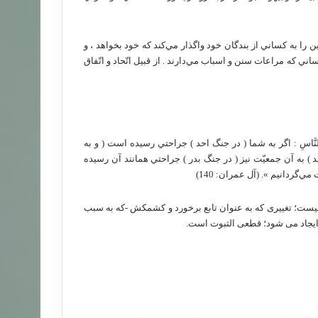
 : بيگمان خدا زمين را به كساني از بندگان خود واگذار مي‌كند كه خود بخواهد ، و
اني كه مراعات سنن و اسباب مي‌دارند . از قبيل اتّحاد و اتّفاق
اوِلُهَا بَيْنَ النَّاسِ : اگر به شما ( در جنگ احد ) جراحتي رسيده است ( و به
 ) به آن جمعيّت نيز ( در جنگ بدر ) جراحتي همانند آن رسيده
گردانيم ». (آل عمران: 140)
 نیست؛ تغییری که به عنوان تابع برخورد و کشمکش -که به سبب
- ایجاد می شود؛ قطعی الثبوت است.