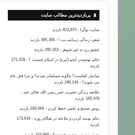
پربازدیدترین مطالب سایت
سایت نوگرا
- 823,875 بازدید
شعر، زندگی زیبـاســـت !
- 485,306 بازدید
عشق زن به غیر شوهر
- 280,263 بازدید
حکم نوشیدن آبجو (بیره) در اسلام چیست ؟
- 271,329
بازدید
میانمار کجاست؟ چگونه مسلمان شدند؟ و چرا قتل عام
می شوند؟
- 196,144 بازدید
خلاصه زندگی حضرت عمر رضی الله تعالی عنه
-
185,476 بازدید
روش صحیح و علمی حفظ کردن
- 180,569 بازدید
حکم بوسه کردن و ملاعبه در هنگام روزه
- 173,616
بازدید
نصیب زن در بهشت چیست؟
- 152,965 بازدید