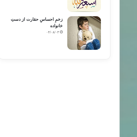
زخمِ احساسِ حقارت از دستِ
خانواده
۰۴/۰۸/۰۳