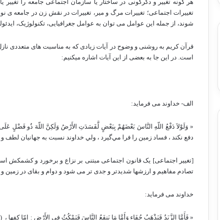
هر گونه تغییر و دگرگونی در ساختار یا سازمان اجتماعی جامعه را تغییر ی
تغییرات اجتماعی؛ تغییرات مرگ و میر، تغییرات در نقش زن در جامعه ی ن
شوند، از جمله این عوامل می توان به عوامل جغرافیایی، تکنولوژیک، ایدئول
قرآن کریم به روشنی و وضوح در آیات زیادی که به مناسبت های متعددی نازل 
است. در این جا به بعضی از این آیات اشاره می­کنیم:
الف- خداوند می فرماید:
« وَلَوْلاَ دَفْعُ اللّهِ النَّاسَ بَعْضَهُمْ بِبَعْضٍ لَّفَسَدَتِ الأَرْضُ وَلَكِنَّ اللّهَ ذُ
دفع نكند ، فساد زمين را فرا مي‌گيرد ، ولي خداوند نسبت به جهانيان لطف و احسا
[تغییر اجتماعی] یک قانون اجتماعی مبتنی بر نزاع و برخورد و کشمکش 
تصادم مفاهیم و ارزش­ها شدیدتر و جدی تر می شود و دوام و بقای در زمین و 
خداوند می فرماید:
« فَأَمَّا الزَّبَدُ فَيَذْهَبُ جُفَاء وَأَمَّا مَا يَنفَعُ النَّاسَ فَيَمْكُثُ فِي الأَرْضِ : امّا كفها ،
(