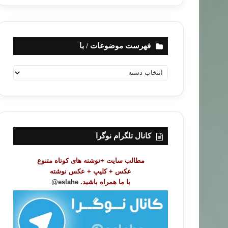
فهرست موضوعات / با
ف
ه
ر
س
ت
م
و
کانال تلگرام نوگرا
ض
و
مطالب سایت +نوشته های کوتاه متنوع
ع
عکس + کلیپ + عکس نوشته
ا
با ما همراه باشید.
eslahe@
ت
/
ب
ا