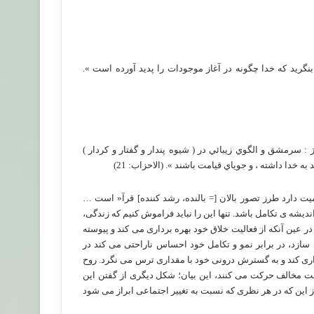
 بگرديد و بنگريد كه خدا چگونه در آغاز موجودات را پديد آورده است ».
الْيَوْمَ الْآخِرَ : سرمشق و الگوي زيبائي در ( شيوه پندار و گفتار و كردار )
 خدا داشته ، و جوياي قيامت باشند ». (الاحزاب: 21)
میت دارد طرز تصور بالان [= بالنده، رشد کننده] قرآ« است …
شه ی تکامل باشد. تنها این را نباید فراموش کنیم که زندگی،
در عین آنکه از فعالیت خلاق خود بهره برداری می کند و پیوسته
سازد، در برابر نمو و تکامل خود احساس ناراحتی می کند در
ی کند و به گسترش درونی خود با مقداری ترس می نگرد. روح
ت مخالف حرکت می کنند، این بیان؛ شکل دیگری از گفتن این
 این که در هر نظری که نسبت به تغییر اجتماعی ابراز می شود