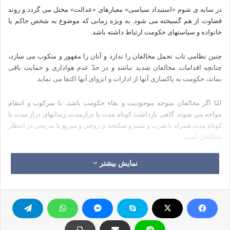
در سایه ی شوم «استبداد سیاسی» معیارهای «عدالت» مختل می گردد و روند
قضاوت از هم گسیخته می شود. به ویژه زمانی که موضوع به شخص حاکم یا
خانواده و سیاست­های حکومت ارتباط داشته باشد.
چنین نظامی تاب تحمل مخالفان را ندارد و آنان را مقهور و منکوب می سازد،
چنانچه اقدامات مخالفان شدید نباشد و در حدّ عدم هواداری و حمایت باقی
بماند، حکومت به پاکسازی آن­ها از ادارات و انزوای آن­ها اکتفا می نماید.
امّا اگر مخالفان متوجه موجودیت و بقاء حکومت باشد، با سرکوب و انتقام
مواجه می شوند. گاهی بازداشت کوتاه مدت یا درازمدت، زندان­های دراز مدت یا
کوتاه مدت همراه با ضرب و شتم و شکنجه ی روحی و سریع یا تدریجی در انتظار
مخالفان است.
در چنین فضای سنگین و مرگباری از «قضاوت و عدالت» خبری نیست و گاهی
نمایش بیشتر
ابزارهای سرکوبگر ویژه ای به نام دادگاه نظامی تشکیل می دهند که کار آن­ها
محاکمه صوری و غیر علنی، اجرای دستوراتی است که مقامات بالاتر صادر می
کنند.
در یکی از دادگاه های نظامی رئیس دادگاه از متّهم می خواهد که سوره ی فاتحه