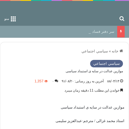
جستجو برای
منو
سر دفتر فساد در زمین‌، دوری وکناره‌گیری از راه خداست‌!
خانه
»
سياسي اجتماعي
سياسي اجتماعي
موازین عدالت در سایه ی استبداد سیاسی
۸۸/۰۴/۱۴
آخرین به روز رسانی: ۹۱/۰۸/۲۰
۰
1,357
خواندن این مطلب 11 دقیقه زمان میبرد
موازین عدالت در سایه ی استبداد سیاسی
استاد محمد غزالی / مترجم:عبدالعزیز سلیمی