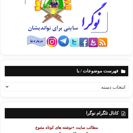
مانست؛ چه زیباست سروده ی شاعری گریزان از چنگال خون آلود جلاد! قافیه
هایش طنین نفسهای زندانی فراری ای بود که دور از چشم نگهبانان از سیمهای
خاردار گذر می کرد. تمام دیوان خود کشی ایوب و سراینده اش محی الدین
لاذقانی است که ماجرای فرار خود را از زندان طاغوتیان باز می گوید.
او همه ی کسانی را که سکوت اختیار کرده و طاغوتیان را نفرین نمی کنند، مورد
عتاب و سرزنش قرار می دهد؛ و می گوید طاغوتیان و نظام طاغوت دستاورد
دیگری جز حق سوزی و پرورش آدمهای برده صفت و فرمانبردار، ندارد. او همه
ی آنهایی را که در برابر لگدمال شدن گلها لب فرو بستند و هنگام بهره کشی از
مردم به عنوان مرکب هایی برای سوارکاری مستبدان، دم بر نیاوردند، نفرین
می کند.
فهرست موضوعات / با
او از تن پاره پاره شده ی خویش به وسیله ی تیغ طاغوتیان سخن می گوید، و از
ف
آنهایی حرف می زند که در ظلمت و تاریکی شب آمدند و زمام حکومت را در
ه
دست گرفتند و مردم را رها کردند تا بدون بستر سر بر بالین بگذارند؛ و هیچگاه
ر
س
نخواستند در زمین زندگیشان بذر آزادی و عدالت و دمکراسی بپاشند و در عوض
ت
گردبادی مهلک از کینه و دشمنی و خونخواهی بودند…
کانال تلگرام نوگرا
م
و
او دورنمای شهری را به تصویر می کشد که تنها ساکنانش، کلاغان اند. تنها چیزی
مطالب سایت +نوشته های کوتاه متنوع
ض
که در آن می توان دید، جنازه ی مظلومان، و تنها صدایی که از آن می توان