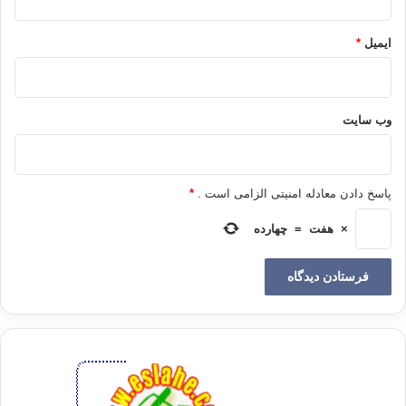
انتظار چیزی را نداشته باش!
ایمیل
*
جحا گفت: جناب حاکم صبر بفرمایید و مرا ببخشید؛ من به شتاب در نقل ماجرا
موضوع را برعکس به عرض جنابعالی رسانیدم؛ گاو من بوده که گاو جناب حاکم
را کشته است!
وب‌ سایت
حاکم گفت: وای بر تو! الآن موضوع فرق می کند، باید در مورد این حادثه دوباره
فکر کنم و آنگاه تصمیم بگیرم! شگفت آورتر اینکه اختلاف بر سر دم اسب قاضی
باعث بروز تنش سیاسی در پاره ای از اجتماعات شده و کلّی جر و بحث به پا
پاسخ دادن معادله امنیتی الزامی است .
*
خواسته که آیا دم اسب قاضی چون دم دیگر اسب­ها است؟ یا نه از جایگاهی ویژه
برخوردار است؟
×
هفت
=
چهارده
ما این شوخی ها را زمانی مطرح می کنیم که زندگی و آرامش هزاران نفر را
دردهای جانفرسا و الام کشنده، نابود ساخته است ؛ و این عادت ما است که هر
چیزی را به شوخی می گیریم؛ حتی شکست­ها و مصیبت­هایمان را …!!
مجاهدان مسلمان در گوشه و کنار جهان با بیداری مضاعف دست و پجه نرم می
کنند. یکی از آنان طیّ نامه ای از استاد مصطفی امین استمداد کرد؛ ایشان هم با
حسن ظنّ آن را منتشر ساختند و با این سوز دردناک بر آن مهر تأیید نهادند: « از
طریق پست دمشق نامه ای به دستم رسید که بیشتر به دیوان شعری می