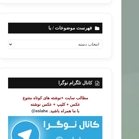
فهرست موضوعات / با
ف
ه
ر
س
ت
م
و
کانال تلگرام نوگرا
ض
و
مطالب سایت +نوشته های کوتاه متنوع
ع
عکس + کلیپ + عکس نوشته
ا
با ما همراه باشید.
eslahe@
ت
/
ب
ا