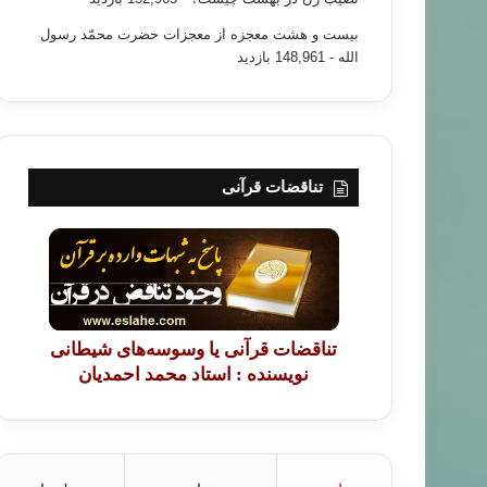
بیست و هشت معجزه از معجزات حضرت محمّد رسول
الله
- 148,961 بازدید
خبر های جدید
۹۴/۰۳/۰۱
تناقضات قرآنی
ی اخوانی در فهرست اعدام شوندگان!
تناقضات قرآنی یا وسوسه‌های شیطانی
نویسنده : استاد محمد احمدیان