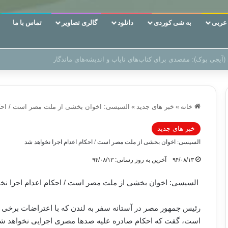
ربی
به شی کوردی
دانلود
گالری تصاویر
تماس با ما
 دوری وکناره‌گیری از راه خداست‌!
خانه
»
خبر های جدید
»
السیسی: اخوان بخشی از ملت مصر است / احکا
خبر های جدید
السیسی: اخوان بخشی از ملت مصر است / احکام اعدام اجرا نخواهد شد
۹۴/۰۸/۱۳
آخرین به روز رسانی: ۹۴/۰۸/۱۳
السیسی: اخوان بخشی از ملت مصر است / احکام اعدام اجرا نخ
رئیس جمهور مصر در آستانه سفر به لندن که با اعتراضات برخ
است، گفت که احکام صادره علیه صدها مصری اجرایی نخواهد شد