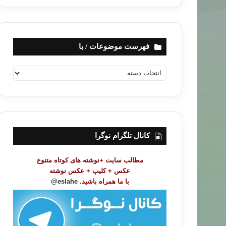
فهرست موضوعات / با
ف
ه
ر
س
ت
م
و
کانال تلگرام نوگرا
ض
و
مطالب سایت +نوشته های کوتاه متنوع
ع
عکس + کلیپ + عکس نوشته
ا
با ما همراه باشید.
eslahe@
ت
/
ب
ا