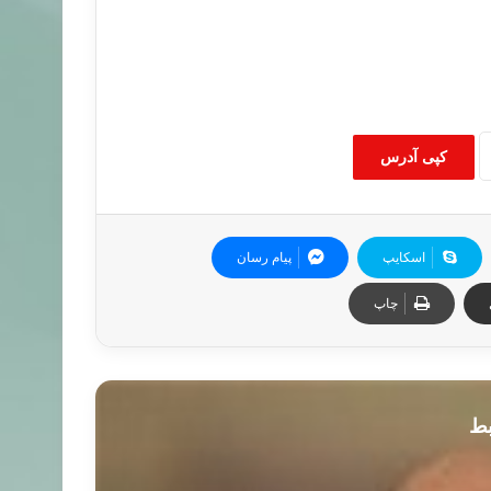
کپی آدرس
اسکایپ
پیام رسان
چاپ
بط