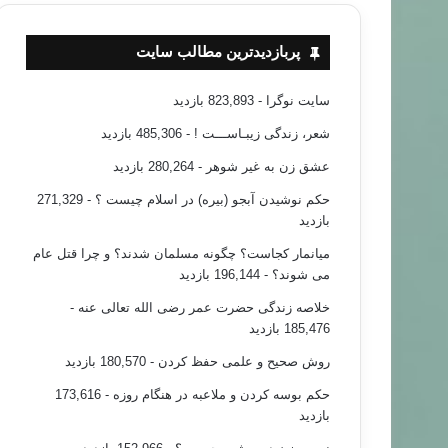
خبر های جدید
پربازدیدترین مطالب سایت
۹۳/۱۲/۱۸
سایت نوگرا
- 823,893 بازدید
ان ادیان در کانادا برای شناخت اسلام
شعر، زندگی زیبـاســـت !
- 485,306 بازدید
عشق زن به غیر شوهر
- 280,264 بازدید
حکم نوشیدن آبجو (بیره) در اسلام چیست ؟
- 271,329
بازدید
میانمار کجاست؟ چگونه مسلمان شدند؟ و چرا قتل عام
می شوند؟
- 196,144 بازدید
خلاصه زندگی حضرت عمر رضی الله تعالی عنه
-
185,476 بازدید
روش صحیح و علمی حفظ کردن
- 180,570 بازدید
حکم بوسه کردن و ملاعبه در هنگام روزه
- 173,616
بازدید