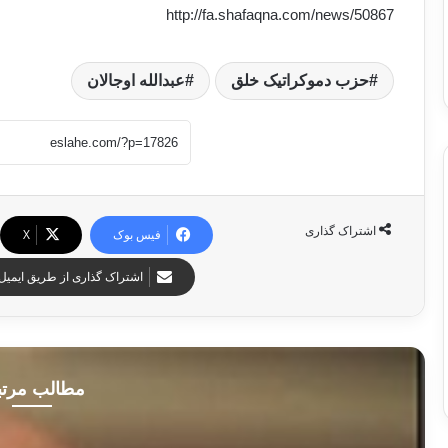
http://fa.shafaqna.com/news/50867
حزب دموکراتیک خلق
عبدالله اوجالان
اشتراک گذاری
فیس بوک
X
اشتراک گذاری از طریق ایمیل
مطالب مرت