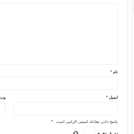
د
ی
د
گ
ا
ه
*
نام
*
ایمیل
*
وب‌
پاسخ دادن معادله امنیتی الزامی است .
*
دو
×
پنج
=