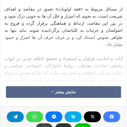
از مسائل مربوط به «فقه اولویات» تعمق در مقاصد و اهداف
شریعت است، به نحوی که اسرار و علل آن ها به خوبی درک شود و
در بین این مقاصد، ارتباط و هماهنگی برقرار گردد و فروع به
اصولشان و جزئیات به کلیاتشان برگردانیده شوند. نباید تنها به
ظواهر نصوص استناد کرد و بر حرف حرف آن ها اصرار و جمود
نشان داد.
آیات و احادیث فراوان و استقراء و تحقیق احکام جزئی در ابواب
مختلف عبادات، معاملات، روابط خانوادگی، اجتماعی، سیاسی و
دولتی این امر را قطعی و محرز می سازند که: شارع مقدس در تمام
مسائل شرعی اعم از این که به صورت امر یا نهی یا اباحه باشد،
دارای هدف و مقصد و حکمت است و هیچ چیزی را از روی تحکم و
نمایش بیشتر
خالی از هدف، واجب یا حرام یا مباح نگردانیده است، بلکه هر یک از
این احکام به خاطر حکمتی است که سزاوار کمال مطلق ذات تعالی
و علم و رحمت و لطف او نسبت به مخلوقاتش می باشد. زیرا
«العلیم الحکیم» جزو نام ها و صفات الله می باشد. بنابراین خداوند
در تمام امر و نهی و شرع خود، حکیم است همان طور که در تمام