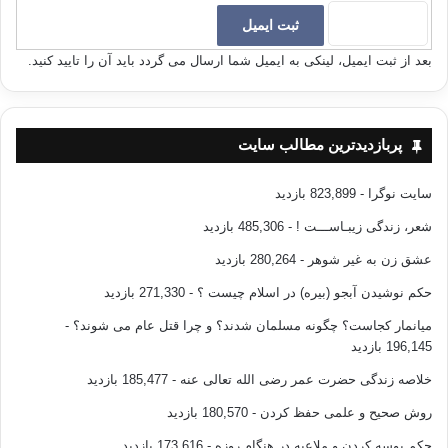
بعد از ثبت ایمیل، لینکی به ایمیل شما ارسال می گردد باید آن را تایید کنید.
پربازدیدترین مطالب سایت
سایت نوگرا
- 823,899 بازدید
شعر، زندگی زیبـاســـت !
- 485,306 بازدید
عشق زن به غیر شوهر
- 280,264 بازدید
حکم نوشیدن آبجو (بیره) در اسلام چیست ؟
- 271,330 بازدید
میانمار کجاست؟ چگونه مسلمان شدند؟ و چرا قتل عام می شوند؟
-
196,145 بازدید
خلاصه زندگی حضرت عمر رضی الله تعالی عنه
- 185,477 بازدید
روش صحیح و علمی حفظ کردن
- 180,570 بازدید
حکم بوسه کردن و ملاعبه در هنگام روزه
- 173,616 بازدید