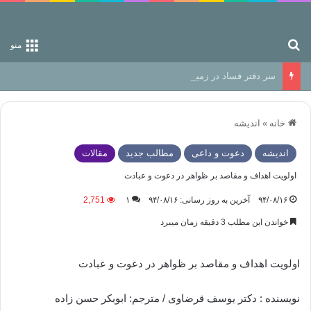
جستجو برای
منو
سر دفتر فساد در زمین‌، دوری وکناره‌گیری از راه خداست‌!
خانه
»
اندیشه
اندیشه
دعوت و داعی
مطالب جدید
مقالات
اولویت اهداف و مقاصد بر ظواهر در دعوت و عبادت
۹۴/۰۸/۱۶
آخرین به روز رسانی: ۹۴/۰۸/۱۶
۱
2,751
خواندن این مطلب 3 دقیقه زمان میبرد
اولویت اهداف و مقاصد بر ظواهر در دعوت و عبادت
نویسنده : دکتر یوسف قرضاوی / مترجم: ابوبکر حسن زاده