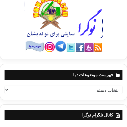
فهرست موضوعات / با
ف
ه
ر
س
ت
کانال تلگرام نوگرا
م
و