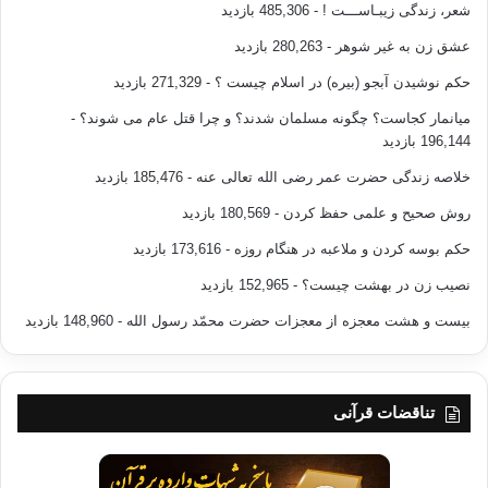
شعر، زندگی زیبـاســـت !
- 485,306 بازدید
درخواست آب برای وضو کرد، وضو گرفت و اذان را گفتند و ایشان به
عشق زن به غیر شوهر
- 280,263 بازدید
امامت برای مردم نماز خواندند.
حکم نوشیدن آبجو (بیره) در اسلام چیست ؟
- 271,329 بازدید
این نماز صبح به دلیل خوابیدن از دست رفت که پیامبر(ص) آن را
میانمار کجاست؟ چگونه مسلمان شدند؟ و چرا قتل عام می شوند؟
-
قضا نمود.
196,144 بازدید
خلاصه زندگی حضرت عمر رضی الله تعالی عنه
- 185,476 بازدید
….. از جابر روایت شده است که: أَنّ عُمَرَ بْنَ الْخَطّابِ، یَوْمَ الْخَنْدَقِ،
جَعَلَ یَسُبّ کُفّارَ قُرَیْشٍ. وَقَالَ: یَا رَسُولَ اللّهِ وَالله مَا کِدْتُ أَنْ أُصَلّیَ
روش صحیح و علمی حفظ کردن
- 180,569 بازدید
الْعَصْرَ حَتّى کَادَتْ أَنْ تَغْرُبَ الشّمْسُ. فَقَالَ رَسُولُ اللّهِ صلى الله علیه
حکم بوسه کردن و ملاعبه در هنگام روزه
- 173,616 بازدید
وسلم: “فَوَالله إِنْ صَلّیْتُهَا ” فَنَزَلْنَا إِلَى بُطْحَانَ. فَتَوَضّأَ رَسُولُ اللّهِ
نصیب زن در بهشت چیست؟
- 152,965 بازدید
صلى الله علیه وسلم. وَتَوَضّأْنَا. فَصَلّى رَسُولُ اللّهِ صلى الله علیه
بیست و هشت معجزه از معجزات حضرت محمّد رسول الله
- 148,960 بازدید
وسلم الْعَصْرَ بَعْدَمَا غَرَبَتِ الشّمْسُ. ثُمّ صَلّى بَعْدَهَا الْمَغْرِبَ ترجمه: در
روز خندق عمر بن خطاب (رض) بعد از غروب آفتاب به کافران ناسزا
گفت و اظهار داشت: ای پیامبر خدا نماز عصر را نخواندم تا اینکه
زمانش سپری شد وغروب آفتاب آمد! پیامبر(ص) فرمود:به خدا قسم
تناقضات قرآنی
من هم نمازم را نخواندم، به (منطقه بتحان) رفتند و در آنجا وضو
گرفتند و ما هم وضو گرفتیم بعد از غروب آفتاب نماز عصر را خواند و
بعد از آن هم نماز مغرب را هم گذارد.