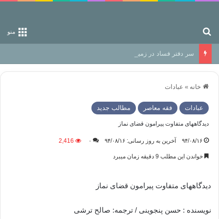
جستجو برای
منو
سر دفتر فساد در زمین‌، دوری وکناره‌گیری از راه خداست‌!
خانه
»
عبادات
عبادات
فقه معاصر
مطالب جدید
دیدگاههای متفاوت پیرامون قضای نماز
۹۴/۰۸/۱۶
آخرین به روز رسانی: ۹۴/۰۸/۱۶
۰
2,416
خواندن این مطلب 9 دقیقه زمان میبرد
دیدگاههای متفاوت پیرامون قضای نماز
نویسنده : حسن پنجوینی / ترجمه: صالح ترشی