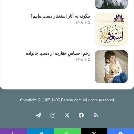
چگونه به آثار استغفار دست بیابیم؟
۰۴/۰۸/۰۳
زخمِ احساسِ حقارت از دستِ خانواده
۰۴/۰۸/۰۳
Copyright © 1385-1405 Eslahe.com All rights reserved
خوراک
فیس
X
اینستاگرام
تلگرام
بوک