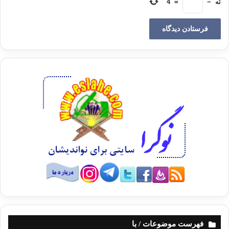
نُه
−
=
4
ابلیس پیش آمد و در مقابل او ایستاد، در حالی که زیبایی های دختر را در نظر او
زینت
می بخشید. او را به طرف معصیت تشویق می کرد و فکر می کرد که این
دفعه بر جوان غلبه خواهد کرد.
جوان در حالی که چراغ را روبروی خود گذاشته بود نفسش را مخاطب قرار داد و
گفت: من انگشتم را روی چراغ قرار خواهم داد. اگر بر آتش چراغ صبر کنی و
سوزش و درد آن را تحمل کنی به معصیت اقدام کن و گرنه از خدای یکتا بترس و
به آینده ات امیدوار باش انگشتش را روی چراغ گذاشت تا حدی که بوی سوختن
آن به مشام رسید و از درد شدید بر خود می پیچید و با خود می گفت: ای دشمن
خدا اگر تو بر آتش چراغ و این شعله ی ضعیف صبر نکنی پس چگونه آتش
سهمگین دوزخ را تحمل خواهی کرد؟ با پارچه ای انگشت سوخته اش را بست و
اندکی نشست. بار دیگر ابلیس بر او هجوم آورد و این بار انگشت دیگرش را روی
شعله ی چراغ گذاشت و از آن هم بوی سوختن پوست و استخوانش برخاست.
این چنین جنگ و مبارزه بین او و ابلیس در طول شب ادامه یافت و تا طلوع فجر
لحظه ای آرام و قرار نداشت. هنگام صبح برای ادای نماز به پا خواست در حالی
که به شدت درد می کشید نمازش را به جا آورد و با قلبی آرام و آسوده خاطر به
دختر صبحانه داد و او را به مدرسه برد.
پدر دختر بی صبرانه انتظار او را می کشید و هنگامی که دختر را دید او را در
آغوش گرفت نزدیک بود از شادی بال در بیاورد و بی اختیار از چشمانش اشک
فهرست موضوعات / با