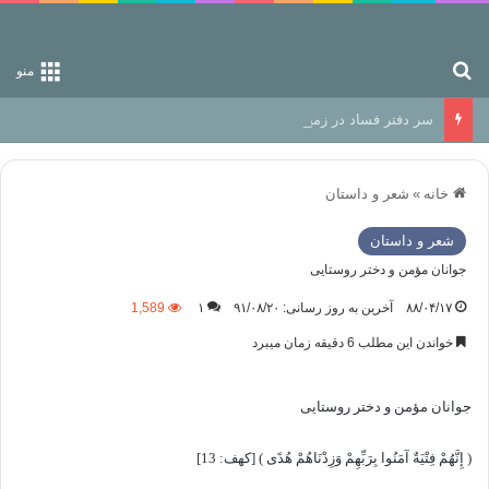
جستجو برای
منو
سر دفتر فساد در زمین‌، دوری وکناره‌گیری از راه خداست‌!
خانه
»
شعر و داستان
شعر و داستان
جوانان مؤمن و دختر روستایی
۸۸/۰۴/۱۷
آخرین به روز رسانی: ۹۱/۰۸/۲۰
۱
1,589
خواندن این مطلب 6 دقیقه زمان میبرد
جوانان مؤمن و دختر روستایی
( إِنَّهُمْ فِتْيَةٌ آمَنُوا بِرَبِّهِمْ وَزِدْنَاهُمْ هُدًى ) [کهف: 13]