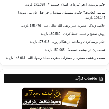
کپی آدرس
حکم نوشیدن آبجو (بیره) در اسلام چیست ؟
- 271,329 بازدید
میانمار کجاست؟ چگونه مسلمان شدند؟ و چرا قتل عام می شوند؟
-
196,144 بازدید
خلاصه زندگی حضرت عمر رضی الله تعالی عنه
- 185,476 بازدید
روش صحیح و علمی حفظ کردن
- 180,569 بازدید
حکم بوسه کردن و ملاعبه در هنگام روزه
- 173,616 بازدید
نصیب زن در بهشت چیست؟
- 152,965 بازدید
بیست و هشت معجزه از معجزات حضرت محمّد رسول الله
- 148,961 بازدید
تناقضات قرآنی