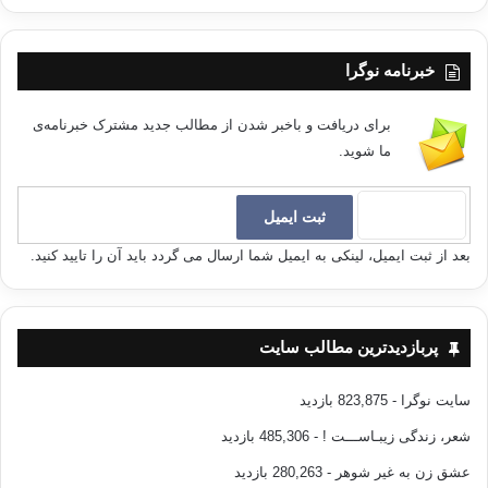
هدیه ی گرانبهایی برای تمام جوانان پسر و دختر این عصر و زمانه است. به امید
اینکه همه ی جوانان، عفت و پاکدامنی را بهترین ثمره ی عمر گرانبهای خویش
بدانند و یقین داشته باشند که نیکی پیوسته تا روز قیامت ماندگار خواهد بود.
خبرنامه نوگرا
——————————————–
برای دریافت و باخبر شدن از مطالب جدید مشترک خبرنامه‌ی
ما شوید.
منبع: گلزار ایمان
مؤلف:عبدالرحمن سنجری
بعد از ثبت ایمیل، لینکی به ایمیل شما ارسال می گردد باید آن را تایید کنید.
مترجم:حسن قادری
انتشارات:نشر احسان 1379
پربازدیدترین مطالب سایت
سایت نوگرا
- 823,875 بازدید
جوان جوانان عشق شهوت داستان
شعر، زندگی زیبـاســـت !
- 485,306 بازدید
عشق زن به غیر شوهر
- 280,263 بازدید