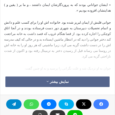
« ايشان جواناني بودند كه به پروردگارشان ايمان داشتند ، و ما بر ( يقين و )
هدايتشان افزوده بوديم ».
جوانی قلبش از ایمان لبریز شده بود. خانواده اش او را برای کسب علم و دانش
و اتمام تحصیلات دبیرستان به شهری دور دست فرستاده بودند و در آنجا اتاق
کوچکی را اجاره کرده بود. از قضا هنگام غروب که قصد داشت به خانه مراجعت
کند دختر جوانی را دید که در انتظار ماشین ایستاده بد و در حالی که کیف مدرسه
اش را در دست داشت گریه می کرد، زیرا ماشینی که هر روز او را به خانه اش
در روستا می رساند قبل از رسیدن دختر به ترمینال رفته بود و اکنون از شدت
ناراحتی گریه می کرد.
جوان به او نزدیک شد و علت نگرانی را پرسید و به او چنین گفت:
آیا کاری از دست من ساخته است؟ چرا گریه می کنی؟ دختر گفت: من در فلان
نمایش بیشتر
روستا زندگی می کنم امروز در مدرسه تأخیر کرده ام و سعی نمودم که در موعد
مقرر خود را به ترمینال برسانم امّا وقتی به اینجا رسیدم متوجه شدم که رفقایم
رفته اند و من تنها مانده ام و اکنون نه راه بازگشت را می دانم و نه پولی همراه
دارم زیرا تاکنون به تنهایی و بدون خانواده ام به جایی نرفته ام.