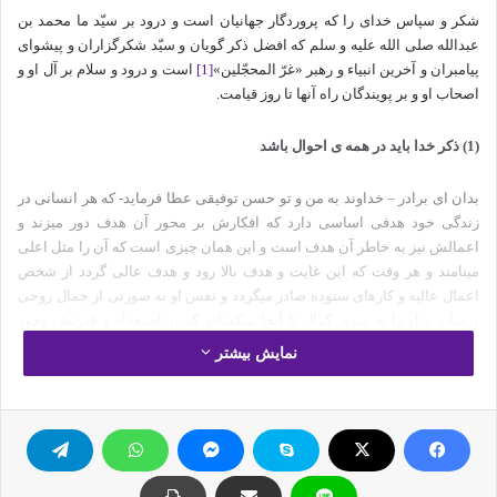
شکر و سپاس خدای را که پروردگار جهانیان است و درود بر سیّد ما محمد بن
عبدالله صلی الله علیه و سلم که افضل ذکر گویان و سیّد شکرگزاران و پیشوای
پیامبران و آخرین انبیاء و رهبر «غرّ المحجّلین»
[1]
است و درود و سلام بر آل او و
اصحاب او و بر پویندگان راه آن­ها تا روز قیامت.
(1) ذکر خدا باید در همه ی احوال باشد
بدان ای برادر – خداوند به من و تو حسن توفیقی عطا فرماید- که هر انسانی در
زندگی خود هدفی اساسی دارد که افکارش بر محور آن هدف دور می­زند و
اعمالش نیز به خاطر آن هدف است و این همان چیزی است که آن را مثل اعلی
می­نامند و هر وقت که این غایت و هدف بالا رود و هدف عالی گردد از شخص
اعمال عالیه و کارهای ستوده صادر می­گردد و نفس او به صورتی از جمال روحی
درمی­آید و او را به سوی کمال تا آنجا می­کشاند که در استعداد و قدرتش وجود
ندارد، به این معنی که تا آنجا که استعداد و قوای درونیش او را یاری کند به جلو
نمایش بیشتر
می­رود.
و اما راجع به دعا: اسلام آمد تا نفوس بشر را اصلاح و تزکیه کند و روح را علو
بخشد و بشر ار به سوی کمال ممکن بکشاند و واضح است که همه ی انسان­ها و
خلاصه انسانیت را هدفی دور و بعید است و هدف انسان واقعی به سوی «مثل
اعلی» است و این «مثل اعلی» همان چیزی است که حضرت جلّ و علا در آیه