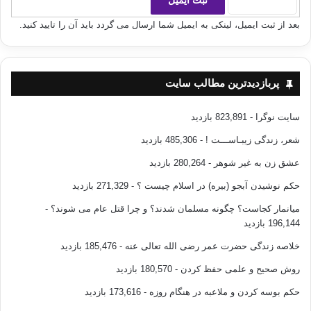
نیست.
بعد از ثبت ایمیل، لینکی به ایمیل شما ارسال می گردد باید آن را تایید کنید.
برای ذکر آداب زیادی گفته اند که مقدمترین و مهمترین آن­ها از این قرارند که لازم
است رعایت شوند:
پربازدیدترین مطالب سایت
1- خشوع یعنی توجه و خضوع قلبی و توجه به معانی موردنظر تا آنجا که این
معانی در شخص اثر بگذارد و مقاصد و منظورهای ذکر را در نظر بگیرد.
سایت نوگرا
- 823,891 بازدید
شعر، زندگی زیبـاســـت !
- 485,306 بازدید
2- کوتاهی صدا تا آنجا که ممکن است با بیداری تمام و همت کامل تا جائی که
باعث تشویق حواس دیگران نشود و این موضوع را آیه ی کریمه در آداب ذکر
عشق زن به غیر شوهر
- 280,264 بازدید
اشاره فرموده و می فرماید:
حکم نوشیدن آبجو (بیره) در اسلام چیست ؟
- 271,329 بازدید
(‏ وَاذْكُر رَّبَّكَ فِي نَفْسِكَ تَضَرُّعاً وَخِيفَةً وَدُونَ الْجَهْرِ مِنَ الْقَوْلِ بِالْغُدُوِّ وَالآصَالِ وَلاَ
میانمار کجاست؟ چگونه مسلمان شدند؟ و چرا قتل عام می شوند؟
-
تَكُن مِّنَ الْغَافِلِينَ ‏)
اعراف:205
196,144 بازدید
خلاصه زندگی حضرت عمر رضی الله تعالی عنه
- 185,476 بازدید
یعنی: «‏ پروردگارت را در دل خود ، با فروتني ( در برابر خدا ) و هراس ( از او ) و
آهسته و آرام ، صبحگاهان و شامگاهان ياد كن ، و از زمره غافلان مباش . ‏»
روش صحیح و علمی حفظ کردن
- 180,570 بازدید
حکم بوسه کردن و ملاعبه در هنگام روزه
- 173,616 بازدید
3- اگر ذکر خدا به صورت جمعی باشد خود را از جمع پیش نیندازد و سعی کند