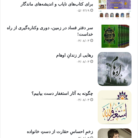
برای کتاب‌های نایاب و اندیشه‌های ماندگار
————————————————-
۰۵/۰۳/۱۹
منبع : خردورزی در دین و آفات شناخت
سر دفتر فساد در زمین‌، دوری وکناره‌گیری از راه
خداست‌!
تألیف : بهنام سلیمی
۰۴/۰۸/۰۳
انتشارات : نشر احسان 82
رهایی از زندانِ اوهام
۰۴/۰۸/۰۳
شخصیتگرایی خودخواهی حدس گمان آفت
کپی آدرس
چگونه به آثار استغفار دست بیابیم؟
۰۴/۰۸/۰۳
زخمِ احساسِ حقارت از دستِ خانواده
۰۴/۰۸/۰۳