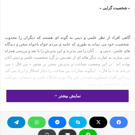
« شخصیت گرایی »
گاهی افراد از نظر علمی و دینی به گونه ای هستند که دیگران را مجذوب
شخصیت خود می نماند به طوری که عامه ی مردم خواه ناخواه سخن و دیدگاه
های علمی ، دینی و …. آنان را می پذیرند و این پذیرش را با نقد و بررسی همراه
نمی سازند به عبارت دیگر هاله ای از تقدیس بر گرد شخصیت علمی و دینی آنان
نهاده اند . در این وضعیت شناخت و پذیرش سخن بر محور « من قال » می
چرخند نه « ما قال » . اینگونه تفکرات نیز شناخت را دچار اشکال و ایراد می کند
زیرا این افراد اسطوره شده در عین والا بودن جایگاه علمی و دینیشان ، مرتکب
خطا و اشتباه هم می شوند .
نمایش بیشتر
منطق اینگونه شناخت بر این اصل مبتنی است که چون فلانی می گوید ، این
مورد صحیح است و چون او نمی پذیرد ، این مورد غلط و اشتباه می باشد . قرآن
کریم می فرماید : « فبشر عباد الذین یستمعون القول فیتبعون أحسنه » ((
بشارت باد بر بندگانی که گفته ها را می شنوند و بهترین را می پذیرند )) { زمره :
18 } .