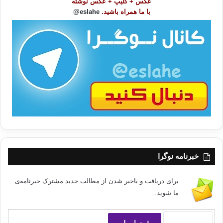
عکس + کلیپ + عکس نوشته
و
با ما همراه باشید.
eslahe@
ع
« خود خواهی و تکیه بر هواهای نفسانی »
ا
ت
/
ب
یکی دگر از آفات شناخت منیت و مقهور هواهای نفسانی گشتن است زیرا
ا
شناخت هنگامی صورت می پذیرد که فرد پذیرای تغییر و تحول و دگرگونی در
دیدگاه های گذشته خود باشد و بتواند بر علیه کیش شخصیت قیام کرده و کژی ها
را اصلاح نماید اما اگر خود محوری و تبعیت از هواهای نفسانی چنان بر او سایه
افکنده باشد که لیجاد تغییر و تحول را در او غیر ممکن یا بسیار دشوار نماید
مسلماً راه کشف حقایق بر او بسته می شود و ره به جایی نخواهد برد به قول
مولانا « علیه الرحمة » (( این تکبر زهر قاتل دادن که هست )) گاهی اوقات آدمی
دشنی جز خویشتن و خود محوری ندارد در حالی که دیگران را به دشمنی با خود
متهم می سازد . مولانا در جایی دیگر می فرماید :
خبرنامه نوگرا
گرنه زهر است آن تکبر پس چرا
کشت شه را بی
برای دریافت و باخبر شدن از مطالب جدید مشترک خبرنامه‌ی
گناه و بی خطا
ما شوید.
در باره ی تبعیت از هواهای نفسانی قرآن م فرماید : « فلا تتبعوا الهوی ان تعدلوا
» (( از هو و هوس پیروی نکنید که منصرف می شوید )) { النساء : 135 } .