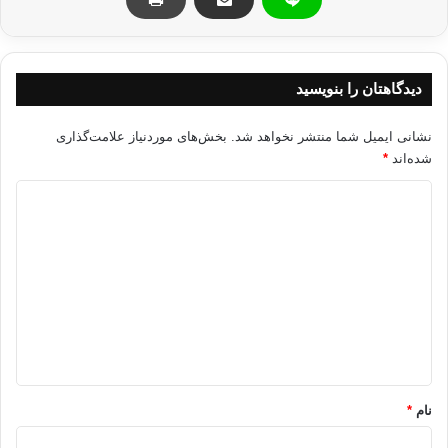
1 – ظالم ، ( در این جا ظالم لغوی و ظالم بر نفس خود مقصود است . ) کسی
است که لغزش هایش غلبه کند ؛ مقتصد ( میانه رو ) خوب و بدش مساوی است و
سابق ، آن که نیکی هایش فزونی ابد .
دیدگاهتان را بنویسید
2 – ظالم ، کسی ایت که زندگی و کسب معاش دنیا را ترک کند و گوشه نشینی را
برگزیند و از دست رنج مردم ، تغذیه نماید ؛ مقتصد ، آن کس که به آخرتش
بینیدیشد و از کسب معاش نیز باز نایستد و سابق ، بنده ا که عشق مولایش را بر
نشانی ایمیل شما منتشر نخواهد شد.
بخش‌های موردنیاز علامت‌گذاری
هر دو جهان ترجیح دهد .
شده‌اند
*
د
3 – ظالم ، آن که بدنبال دنیا بدود ؛ مقتصد ، کس که به اندازه ی نیاز از دنیا کام
ی
برگیرد و سابق ، آن کس که هر چه را کسب می کند جاودانه باشد .
د
4 – ظالم ، کسی است که ستاره ی عقلش ظاهر گردد ؛ مقتصد ؛ ماه چهارده ی
گ
دانش او از افق سر بر آورد و اهل فضل و هنر باشد و سابق ، آن که نور خورشد
ا
معرفتش ظهور نماید .
ه
5 – ظالم ، آن که فقط از گناه دست بر دارد و کارهای نیک و بی حصر و فراوان را
*
نادیده انگارد ؛ مقتصد ، از غفلت بیرون آید و سابق ، کسی است که علاقه ی به
دنیا را از دل بر کند .
نام
*