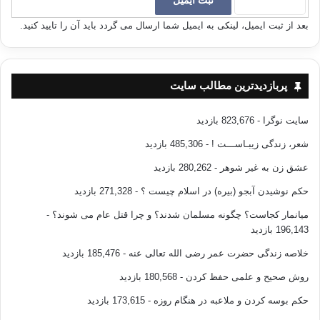
بعد از ثبت ایمیل، لینکی به ایمیل شما ارسال می گردد باید آن را تایید کنید.
24 – ظالم ، کسی است که ظاهرش از باطن بهتر جلوه کند ؛ مقتصد ، ظاهر و
باطنش یکسان است . و سابق ، آن که نهانش از ظاهر نیکوتر باشد .
25 – ظالم ، مرتکب گناه بزرگ خواهد شد ؛ مقتصد ، مرتکب گناه کوچک و سابق
پربازدیدترین مطالب سایت
، از دو پاک است .
سایت نوگرا
- 823,676 بازدید
26 – ظالم ، کسی است که قرآن می خواند و ان را نمی داند و به آن هم عمل
نخواهد کرد ؛ مقتصد ؛ با آگاهی تلاوت می کند ؛ ولی به آن عمل نخواهد کرد و اما
شعر، زندگی زیبـاســـت !
- 485,306 بازدید
سابق ، هم با آگاهی تلاوت می کند و هم به آن عمل خواهد کرد .
عشق زن به غیر شوهر
- 280,262 بازدید
27- ظالم ، نسبت به حقایق نادان ؛ مقتصد ، تلمیذ است و سابق ، دانا .
حکم نوشیدن آبجو (بیره) در اسلام چیست ؟
- 271,328 بازدید
میانمار کجاست؟ چگونه مسلمان شدند؟ و چرا قتل عام می شوند؟
-
28 – ظالم ، وقتی حساب رسی شود درد آتش می چشد ، چون از زمره ی نگون
196,143 بازدید
بختان است ، مقتصد ، پس از باز خواست به بهشت وارد می شود چون از زمره
خلاصه زندگی حضرت عمر رضی الله تعالی عنه
- 185,476 بازدید
ی نیک بختان است و سابق ، آن که بدون حساب وارد خلد برین خواهد شد .
روش صحیح و علمی حفظ کردن
- 180,568 بازدید
29 – ظالم ، کسی است که از دستورات خدا سر پیچی کند و مرتکب کارهای بد
حکم بوسه کردن و ملاعبه در هنگام روزه
- 173,615 بازدید
شود ، مقتصد ، در انجام وظایف خود کوشاست ؛ هر چند توفیق کامل نیابد و