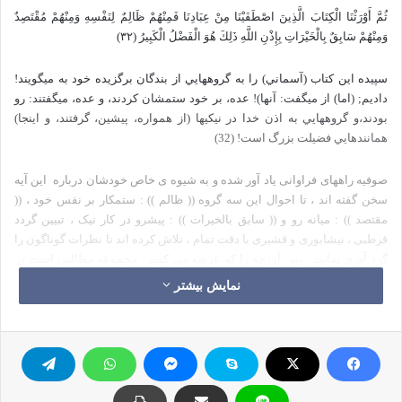
ثُمَّ أَوْرَثْنَا الْكِتَابَ الَّذِينَ اصْطَفَيْنَا مِنْ عِبَادِنَا فَمِنْهُمْ ظَالِمٌ لِنَفْسِهِ وَمِنْهُمْ مُقْتَصِدٌ
وَمِنْهُمْ سَابِقٌ بِالْخَيْرَاتِ بِإِذْنِ اللَّهِ ذَلِكَ هُوَ الْفَضْلُ الْكَبِيرُ (٣٢)
سپيده اين كتاب (آسماني) را به گروه‏هايي از بندگان برگزيده خود به مي‏گويند!
داديم; (اما) از مي‏گفت: آنها)! عده، بر خود ستمشان كردند، و عده، مي‏گفتند: رو
بودند،و گروه‏هايي به اذن خدا در نيكي‏ها (از همواره، پيشين، گرفتند، و اينجا)
همانندهايي فضيلت بزرگ است! (32)
صوفیه راههای فراوانی یاد آور شده و به شیوه ی خاص خودشان درباره
این آیه
سخن گفته اند ، تا احوال این سه گروه (( ظالم )) : ستمکار بر نفس خود ، ((
مقتصد )) : میانه رو و (( سابق بالخیرات )) : پیشرو در کار نیک ، تبیین گردد
قرطبی ، نیشابوری و قشیری با دقت تمام ، تلاش کرده اند تا نظرات گوناگون را
گرد آوری نمایند . پس آن چه را که عرضه می کنیم ، مجموعه مطالبی است در
تبیین این آیه در شأن پیروان حضرت محمد (ص) گویند : وقتی این آیه نازل شد ،
نمایش بیشتر
پیامبر ، سه بار فرمود : (( امت و رب الکبة )) : سوگند به پروردگار کعبه این همه
نعمت از آن پیروان من است .
اینک انواع سخن در بیان مطالب سه گانه :