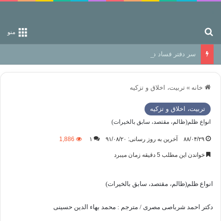
جستجو برای
منو
سر دفتر فساد در زمین‌، دوری وکناره‌گیری از راه خداست‌!
خانه
»
تربیت، اخلاق و تزکیه
تربیت، اخلاق و تزکیه
انواع ظلم(ظالم، مقتصد، سابق بالخیرات)
۸۸/۰۴/۲۹
آخرین به روز رسانی: ۹۱/۰۸/۲۰
۱
1,886
خواندن این مطلب 5 دقیقه زمان میبرد
انواع ظلم(ظالم، مقتصد، سابق بالخیرات)
دکتر احمد شرباصی مصری / مترجم : محمد بهاء الدین حسینی